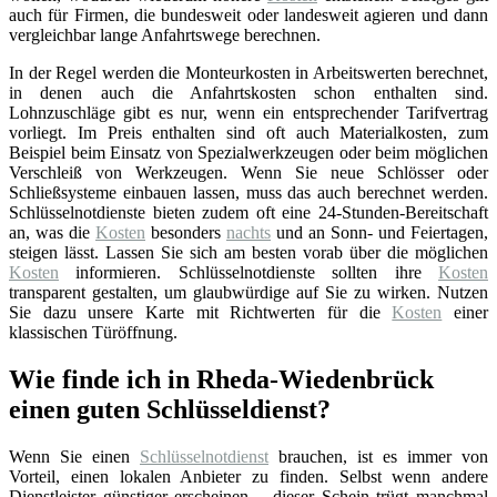
auch für Firmen, die bundesweit oder landesweit agieren und dann
vergleichbar lange Anfahrtswege berechnen.
In der Regel werden die Monteurkosten in Arbeitswerten berechnet,
in denen auch die Anfahrtskosten schon enthalten sind.
Lohnzuschläge gibt es nur, wenn ein entsprechender Tarifvertrag
vorliegt. Im Preis enthalten sind oft auch Materialkosten, zum
Beispiel beim Einsatz von Spezialwerkzeugen oder beim möglichen
Verschleiß von Werkzeugen. Wenn Sie neue Schlösser oder
Schließsysteme einbauen lassen, muss das auch berechnet werden.
Schlüsselnotdienste bieten zudem oft eine 24-Stunden-Bereitschaft
an, was die
Kosten
besonders
nachts
und an Sonn- und Feiertagen,
steigen lässt. Lassen Sie sich am besten vorab über die möglichen
Kosten
informieren. Schlüsselnotdienste sollten ihre
Kosten
transparent gestalten, um glaubwürdige auf Sie zu wirken. Nutzen
Sie dazu unsere Karte mit Richtwerten für die
Kosten
einer
klassischen Türöffnung.
Wie finde ich in Rheda-Wiedenbrück
einen guten Schlüsseldienst?
Wenn Sie einen
Schlüsselnotdienst
brauchen, ist es immer von
Vorteil, einen lokalen Anbieter zu finden. Selbst wenn andere
Dienstleister günstiger erscheinen – dieser Schein trügt manchmal