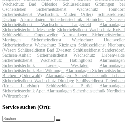
Wachschutz Bad Oldesloe
Schlüsseldienst Gröningen bei
Oschersleben
Sicherheitsdienst Wachschutz Tonndorf
Sicherheitsdienst Wachschutz Müden (Aller)
Schlüsseldienst
Dachau
Alarmanlagen Sicherheitstechnik Hainichen, Sachsen
Sicherheitsdienst Wachschutz Langerfeld
Alarmanlagen
Sicherheitstechnik Meschede
Sicherheitsdienst Wachschutz Roßtal
Schlüsseldienst Oppenweiler
Alarmanlagen Sicherheitstechnik
Mertingen
Sicherheitsdienst Wachschutz Uttenweiler
Sicherheitsdienst Wachschutz Kitzingen
Schlüsseldienst Nienburg
(Weser)
Schlüsseldienst Bad Zwesten
Schlüsseldienst Sandersdorf,
Sachsen-Anhalt
Sicherheitsdienst Wachschutz Liebenwalde
Sicherheitsdienst Wachschutz Habinghorst
Alarmanlagen
Sicherheitstechnik Lienen, Westfalen
Alarmanlagen
Sicherheitstechnik Bad Wildungen
Alarmanlagen Sicherheitstechnik
Buchen (Odenwald)
Alarmanlagen Sicherheitstechnik Lebach
Sicherheitsdienst Wachschutz Dinklage
Schlüsseldienst Tiefenbach
(Kreis Landshut)
Schlüsseldienst Barßel
Alarmanlagen
Sicherheitstechnik Apen
Alarmanlagen Sicherheitstechnik Nordheim
(Württemberg)
Service suchen (Ort):
Suche
Suchen
nach: