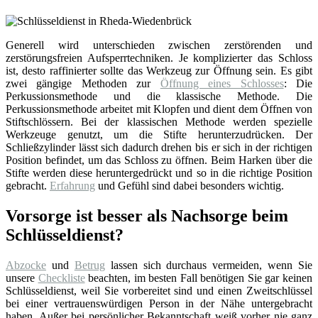
Generell wird unterschieden zwischen zerstörenden und
zerstörungsfreien Aufsperrtechniken. Je komplizierter das Schloss
ist, desto raffinierter sollte das Werkzeug zur Öffnung sein. Es gibt
zwei gängige Methoden zur
Öffnung eines Schlosses
: Die
Perkussionsmethode und die klassische Methode. Die
Perkussionsmethode arbeitet mit Klopfen und dient dem Öffnen von
Stiftschlössern. Bei der klassischen Methode werden spezielle
Werkzeuge genutzt, um die Stifte herunterzudrücken. Der
Schließzylinder lässt sich dadurch drehen bis er sich in der richtigen
Position befindet, um das Schloss zu öffnen. Beim Harken über die
Stifte werden diese heruntergedrückt und so in die richtige Position
gebracht.
Erfahrung
und Gefühl sind dabei besonders wichtig.
Vorsorge ist besser als Nachsorge beim
Schlüsseldienst?
Abzocke
und
Betrug
lassen sich durchaus vermeiden, wenn Sie
unsere
Checkliste
beachten, im besten Fall benötigen Sie gar keinen
Schlüsseldienst, weil Sie vorbereitet sind und einen Zweitschlüssel
bei einer vertrauenswürdigen Person in der Nähe untergebracht
haben. Außer bei persönlicher Bekanntschaft weiß vorher nie ganz