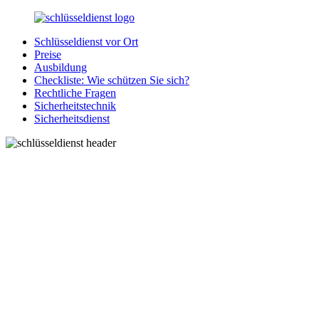
Zurück
zum
Schlüsseldienst vor Ort
Inhalt
SchluesseldienstDirekt.de
Ihre
Preise
Notlage
Ausbildung
wird
Checkliste: Wie schützen Sie sich?
gelöst!
Rechtliche Fragen
Sicherheitstechnik
Sicherheitsdienst