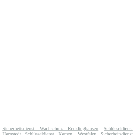
Sicherheitsdienst Wachschutz Recklinghausen
Schlüsseldienst
Harpstedt
Schlüsseldienst Kamen, Westfalen
Sicherheitsdienst