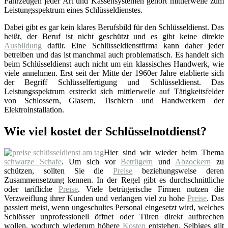
Fahrzeugen jeder Art und Kassensystemen gehört mittlerweile zum
Leistungsspektrum eines Schlüsseldienstes.
Dabei gibt es gar kein klares Berufsbild für den Schlüsseldienst. Das
heißt, der Beruf ist nicht geschützt und es gibt keine direkte
Ausbildung
dafür. Eine Schlüsseldienstfirma kann daher jeder
betreiben und das ist manchmal auch problematisch. Es handelt sich
beim Schlüsseldienst auch nicht um ein klassisches Handwerk, wie
viele annehmen. Erst seit der Mitte der 1960er Jahre etablierte sich
der Begriff Schlüsselfertigung und Schlüsseldienst. Das
Leistungsspektrum erstreckt sich mittlerweile auf Tätigkeitsfelder
von Schlossern, Glasern, Tischlern und Handwerkern der
Elektroinstallation.
Wie viel kostet der Schlüsselnotdienst?
Hier sind wir wieder beim Thema
schwarze Schafe
. Um sich vor
Betrügern
und
Abzockern
zu
schützen, sollten Sie die
Preise
beziehungsweise deren
Zusammensetzung kennen. In der Regel gibt es durchschnittliche
oder tarifliche
Preise
. Viele betrügerische Firmen nutzen die
Verzweiflung ihrer Kunden und verlangen viel zu hohe
Preise
. Das
passiert meist, wenn ungeschultes Personal eingesetzt wird, welches
Schlösser unprofessionell öffnet oder Türen direkt aufbrechen
wollen, wodurch wiederum höhere
Kosten
entstehen. Selbiges gilt