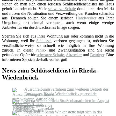
sicher, ob man sich einen seriösen Schlüsseldienstleister ins Haus
geholt hat oder nicht. Viele
schwarze Schafe
dominieren den Markt
und nutzen die Notsituation und Verzweiflung der Kunden schamlos
aus. Dennoch sollten Sie einem seriösen
Handwerker
aus Ihrer
Umgebung erst einmal vertrauen, auch wenn einige wenige
Anbieter für ein durchwachsenes Image sorgen.
Sperren Sie sich aus Ihrer Wohnung aus oder kommen nicht in die
Wohnung, weil Ihr
Schlüssel
verloren gegangen ist, möchten Sie
verständlicherweise so schnell wie möglich in Ihre Wohnung
zurück. In dieser
Panik
- und Zwangssituation sind Sie leicht
gefundene Opfer für
schwarze Schafe
,
Abzocker
und
Betrüger
. Bitte
informieren Sie sich deshalb vorher gut!
News zum Schlüsseldienst in Rheda-
Wiedenbrück
Ausschreibungsverfahren zum weiteren Betrieb des
Emshauses Rheda Wiedenbrück - guetsel.de
Rheda Wiedenbrück: Straßenbauarbeiten im August
2026 - guetsel.de
Regisseurin Sarah Winkenstette trägt sich in das