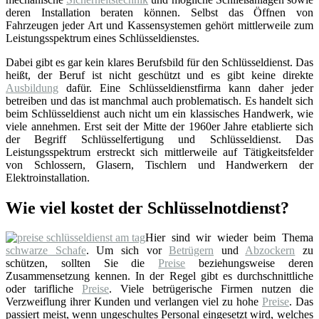
deren Installation beraten können. Selbst das Öffnen von
Fahrzeugen jeder Art und Kassensystemen gehört mittlerweile zum
Leistungsspektrum eines Schlüsseldienstes.
Dabei gibt es gar kein klares Berufsbild für den Schlüsseldienst. Das
heißt, der Beruf ist nicht geschützt und es gibt keine direkte
Ausbildung
dafür. Eine Schlüsseldienstfirma kann daher jeder
betreiben und das ist manchmal auch problematisch. Es handelt sich
beim Schlüsseldienst auch nicht um ein klassisches Handwerk, wie
viele annehmen. Erst seit der Mitte der 1960er Jahre etablierte sich
der Begriff Schlüsselfertigung und Schlüsseldienst. Das
Leistungsspektrum erstreckt sich mittlerweile auf Tätigkeitsfelder
von Schlossern, Glasern, Tischlern und Handwerkern der
Elektroinstallation.
Wie viel kostet der Schlüsselnotdienst?
Hier sind wir wieder beim Thema
schwarze Schafe
. Um sich vor
Betrügern
und
Abzockern
zu
schützen, sollten Sie die
Preise
beziehungsweise deren
Zusammensetzung kennen. In der Regel gibt es durchschnittliche
oder tarifliche
Preise
. Viele betrügerische Firmen nutzen die
Verzweiflung ihrer Kunden und verlangen viel zu hohe
Preise
. Das
passiert meist, wenn ungeschultes Personal eingesetzt wird, welches