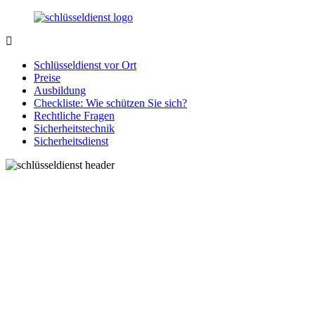
Zurück
zum
Inhalt
SchluesseldienstDirekt.de
Ihre
Notlage
Schlüsseldienst vor Ort
wird
Preise
gelöst!
Ausbildung
Checkliste: Wie schützen Sie sich?
Rechtliche Fragen
Sicherheitstechnik
Sicherheitsdienst