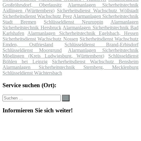
Großröhrsdorf, Oberlausitz
Alarmanlagen Sicherheitstechnik
Aidlingen (Württemberg)
Sicherheitsdienst Wachschutz Wöllstadt
Sicherheitsdienst Wachschutz Peez
Alarmanlagen Sicherheitstechnik
Stadt Bremen
Schlüsseldienst Neuruppin
Alarmanlagen
Sicherheitstechnik Hersbruck
Alarmanlagen Sicherheitstechnik Bad
Karlshafen
Alarmanlagen Sicherheitstechnik Egelsbach, Hessen
Sicherheitsdienst Wachschutz Nossen
Sicherheitsdienst Wachschutz
Emden, Ostfriesland
Schlüsseldienst Brand-Erbisdorf
Schlüsseldienst Moorgrund
Alarmanlagen Sicherheitstechnik
Möglingen (Kreis Ludwigsburg, Württemberg)
Schlüsseldienst
Böhlen bei Leipzig
Sicherheitsdienst Wachschutz Bensheim
Alarmanlagen Sicherheitstechnik Sternberg, Mecklenburg
Schlüsseldienst Wächtersbach
Service suchen (Ort):
Suche
Suchen
nach:
Informieren Sie sich weiter!