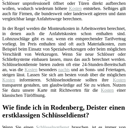
Schlösser unprofessionell öffnet oder Türen direkt aufbrechen
wollen, wodurch wiederum höhere
Kosten
entstehen. Selbiges gilt
auch für Firmen, die bundesweit oder landesweit agieren und dann
vergleichbar lange Anfahrtswege berechnen.
In der Regel werden die Monteurkosten in Arbeitswerten berechnet,
in denen auch die Anfahrtskosten schon enthalten sind.
Lohnzuschläge gibt es nur, wenn ein entsprechender Tarifvertrag
vorliegt. Im Preis enthalten sind oft auch Materialkosten, zum
Beispiel beim Einsatz von Spezialwerkzeugen oder beim möglichen
Verschleiß von Werkzeugen. Wenn Sie neue Schlösser oder
Schließsysteme einbauen lassen, muss das auch berechnet werden.
Schlüsselnotdienste bieten zudem oft eine 24-Stunden-Bereitschaft
an, was die
Kosten
besonders
nachts
und an Sonn- und Feiertagen,
steigen lässt. Lassen Sie sich am besten vorab über die möglichen
Kosten
informieren. Schlüsselnotdienste sollten ihre
Kosten
transparent gestalten, um glaubwürdige auf Sie zu wirken. Nutzen
Sie dazu unsere Karte mit Richtwerten für die
Kosten
einer
klassischen Türöffnung.
Wie finde ich in Rodenberg, Deister einen
erstklassigen Schlüsseldienst?
Wenn Sie einen
Schlüsselnotdienst
brauchen, ist es immer von