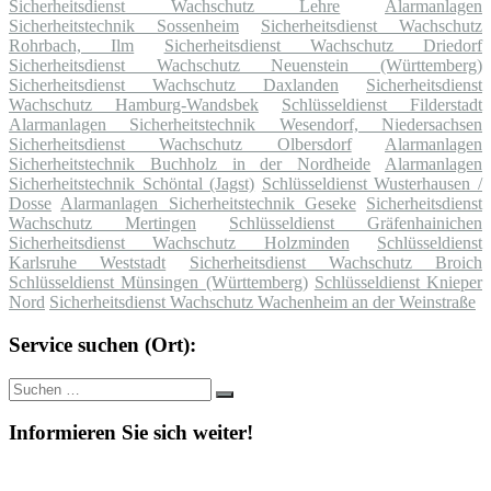
Sicherheitsdienst Wachschutz Lehre
Alarmanlagen
Sicherheitstechnik Sossenheim
Sicherheitsdienst Wachschutz
Rohrbach, Ilm
Sicherheitsdienst Wachschutz Driedorf
Sicherheitsdienst Wachschutz Neuenstein (Württemberg)
Sicherheitsdienst Wachschutz Daxlanden
Sicherheitsdienst
Wachschutz Hamburg-Wandsbek
Schlüsseldienst Filderstadt
Alarmanlagen Sicherheitstechnik Wesendorf, Niedersachsen
Sicherheitsdienst Wachschutz Olbersdorf
Alarmanlagen
Sicherheitstechnik Buchholz in der Nordheide
Alarmanlagen
Sicherheitstechnik Schöntal (Jagst)
Schlüsseldienst Wusterhausen /
Dosse
Alarmanlagen Sicherheitstechnik Geseke
Sicherheitsdienst
Wachschutz Mertingen
Schlüsseldienst Gräfenhainichen
Sicherheitsdienst Wachschutz Holzminden
Schlüsseldienst
Karlsruhe Weststadt
Sicherheitsdienst Wachschutz Broich
Schlüsseldienst Münsingen (Württemberg)
Schlüsseldienst Knieper
Nord
Sicherheitsdienst Wachschutz Wachenheim an der Weinstraße
Service suchen (Ort):
Suche
Suchen
nach:
Informieren Sie sich weiter!