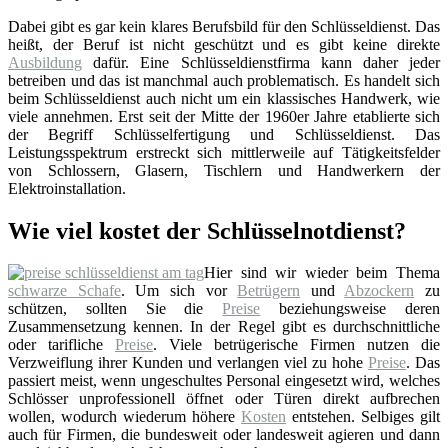
Dabei gibt es gar kein klares Berufsbild für den Schlüsseldienst. Das
heißt, der Beruf ist nicht geschützt und es gibt keine direkte
Ausbildung
dafür. Eine Schlüsseldienstfirma kann daher jeder
betreiben und das ist manchmal auch problematisch. Es handelt sich
beim Schlüsseldienst auch nicht um ein klassisches Handwerk, wie
viele annehmen. Erst seit der Mitte der 1960er Jahre etablierte sich
der Begriff Schlüsselfertigung und Schlüsseldienst. Das
Leistungsspektrum erstreckt sich mittlerweile auf Tätigkeitsfelder
von Schlossern, Glasern, Tischlern und Handwerkern der
Elektroinstallation.
Wie viel kostet der Schlüsselnotdienst?
Hier sind wir wieder beim Thema
schwarze Schafe
. Um sich vor
Betrügern
und
Abzockern
zu
schützen, sollten Sie die
Preise
beziehungsweise deren
Zusammensetzung kennen. In der Regel gibt es durchschnittliche
oder tarifliche
Preise
. Viele betrügerische Firmen nutzen die
Verzweiflung ihrer Kunden und verlangen viel zu hohe
Preise
. Das
passiert meist, wenn ungeschultes Personal eingesetzt wird, welches
Schlösser unprofessionell öffnet oder Türen direkt aufbrechen
wollen, wodurch wiederum höhere
Kosten
entstehen. Selbiges gilt
auch für Firmen, die bundesweit oder landesweit agieren und dann