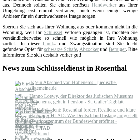
aus. Dennoch sollten Sie einem seriösen
Handwerker
aus Ihrer
Umgebung erst einmal vertrauen, auch wenn einige wenige
Anbieter für ein durchwachsenes Image sorgen.
Sperren Sie sich aus Ihrer Wohnung aus oder kommen nicht in die
Wohnung, weil Ihr
Schlüssel
verloren gegangen ist, möchten Sie
verständlicherweise so schnell wie möglich in Ihre Wohnung
zurück. In dieser
Panik
- und Zwangssituation sind Sie leicht
gefundene Opfer für
schwarze Schafe
,
Abzocker
und
Betrüger
. Bitte
informieren Sie sich deshalb vorher gut!
News zum Schlüsseldienst in Rosenthal
(K)ein Abschied von Hohenems - juedische-
allgemeine.de
Hanno Loewy, der Direktor des Jüdischen Museums
Hohenems, geht in Pension - St. Galler Tagblatt
HRK-Präsident: Rosenthal fordert Resilienz und klare
Haltung + HTAD: Wie Deutschland bislang aufgestellt
ist + Innovationszentrum der Bundeswehr eröffnet -
Table.Briefings