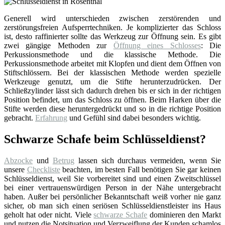
Generell wird unterschieden zwischen zerstörenden und
zerstörungsfreien Aufsperrtechniken. Je komplizierter das Schloss
ist, desto raffinierter sollte das Werkzeug zur Öffnung sein. Es gibt
zwei gängige Methoden zur
Öffnung eines Schlosses
: Die
Perkussionsmethode und die klassische Methode. Die
Perkussionsmethode arbeitet mit Klopfen und dient dem Öffnen von
Stiftschlössern. Bei der klassischen Methode werden spezielle
Werkzeuge genutzt, um die Stifte herunterzudrücken. Der
Schließzylinder lässt sich dadurch drehen bis er sich in der richtigen
Position befindet, um das Schloss zu öffnen. Beim Harken über die
Stifte werden diese heruntergedrückt und so in die richtige Position
gebracht.
Erfahrung
und Gefühl sind dabei besonders wichtig.
Schwarze Schafe beim Schlüsseldienst?
Abzocke
und
Betrug
lassen sich durchaus vermeiden, wenn Sie
unsere
Checkliste
beachten, im besten Fall benötigen Sie gar keinen
Schlüsseldienst, weil Sie vorbereitet sind und einen Zweitschlüssel
bei einer vertrauenswürdigen Person in der Nähe untergebracht
haben. Außer bei persönlicher Bekanntschaft weiß vorher nie ganz
sicher, ob man sich einen seriösen Schlüsseldienstleister ins Haus
geholt hat oder nicht. Viele
schwarze Schafe
dominieren den Markt
und nutzen die Notsituation und Verzweiflung der Kunden schamlos