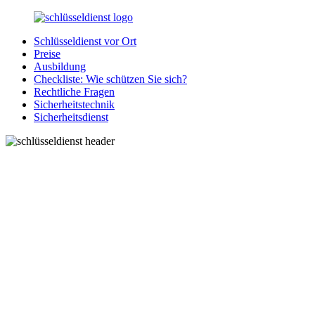
Zurück
zum
Schlüsseldienst vor Ort
Inhalt
SchluesseldienstDirekt.de
Ihre
Preise
Notlage
Ausbildung
wird
Checkliste: Wie schützen Sie sich?
gelöst!
Rechtliche Fragen
Sicherheitstechnik
Sicherheitsdienst