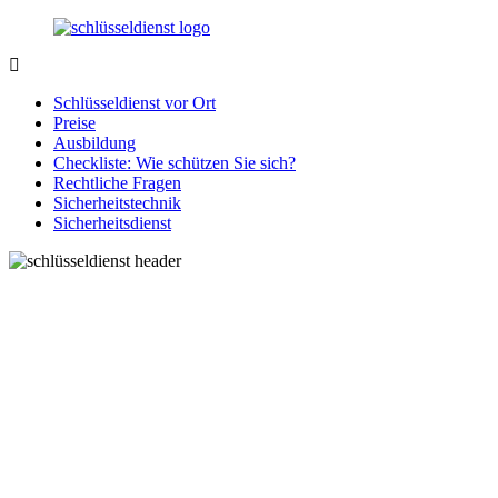
Zurück
zum
Inhalt
SchluesseldienstDirekt.de
Ihre
Notlage
Schlüsseldienst vor Ort
wird
Preise
gelöst!
Ausbildung
Checkliste: Wie schützen Sie sich?
Rechtliche Fragen
Sicherheitstechnik
Sicherheitsdienst