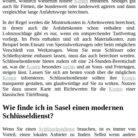
wollen, wodurch wiederum höhere
Kosten
entstehen. Selbiges gilt
auch für Firmen, die bundesweit oder landesweit agieren und dann
vergleichbar lange Anfahrtswege berechnen.
In der Regel werden die Monteurkosten in Arbeitswerten berechnet,
in denen auch die Anfahrtskosten schon enthalten sind.
Lohnzuschläge gibt es nur, wenn ein entsprechender Tarifvertrag
vorliegt. Im Preis enthalten sind oft auch Materialkosten, zum
Beispiel beim Einsatz von Spezialwerkzeugen oder beim möglichen
Verschleiß von Werkzeugen. Wenn Sie neue Schlösser oder
Schließsysteme einbauen lassen, muss das auch berechnet werden.
Schlüsselnotdienste bieten zudem oft eine 24-Stunden-Bereitschaft
an, was die
Kosten
besonders
nachts
und an Sonn- und Feiertagen,
steigen lässt. Lassen Sie sich am besten vorab über die möglichen
Kosten
informieren. Schlüsselnotdienste sollten ihre
Kosten
transparent gestalten, um glaubwürdige auf Sie zu wirken. Nutzen
Sie dazu unsere Karte mit Richtwerten für die
Kosten
einer
klassischen Türöffnung.
Wie finde ich in Sasel einen modernen
Schlüsseldienst?
Wenn Sie einen
Schlüsselnotdienst
brauchen, ist es immer von
Vorteil, einen lokalen Anbieter zu finden. Selbst wenn andere