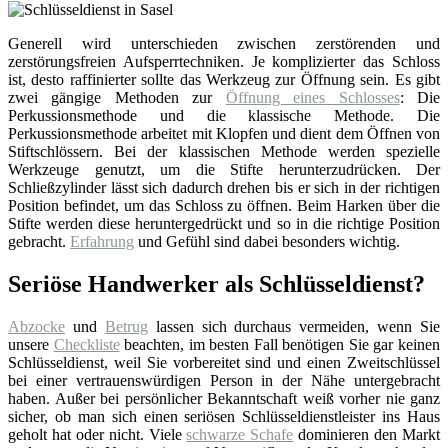
Generell wird unterschieden zwischen zerstörenden und
zerstörungsfreien Aufsperrtechniken. Je komplizierter das Schloss
ist, desto raffinierter sollte das Werkzeug zur Öffnung sein. Es gibt
zwei gängige Methoden zur
Öffnung eines Schlosses
: Die
Perkussionsmethode und die klassische Methode. Die
Perkussionsmethode arbeitet mit Klopfen und dient dem Öffnen von
Stiftschlössern. Bei der klassischen Methode werden spezielle
Werkzeuge genutzt, um die Stifte herunterzudrücken. Der
Schließzylinder lässt sich dadurch drehen bis er sich in der richtigen
Position befindet, um das Schloss zu öffnen. Beim Harken über die
Stifte werden diese heruntergedrückt und so in die richtige Position
gebracht.
Erfahrung
und Gefühl sind dabei besonders wichtig.
Seriöse Handwerker als Schlüsseldienst?
Abzocke
und
Betrug
lassen sich durchaus vermeiden, wenn Sie
unsere
Checkliste
beachten, im besten Fall benötigen Sie gar keinen
Schlüsseldienst, weil Sie vorbereitet sind und einen Zweitschlüssel
bei einer vertrauenswürdigen Person in der Nähe untergebracht
haben. Außer bei persönlicher Bekanntschaft weiß vorher nie ganz
sicher, ob man sich einen seriösen Schlüsseldienstleister ins Haus
geholt hat oder nicht. Viele
schwarze Schafe
dominieren den Markt