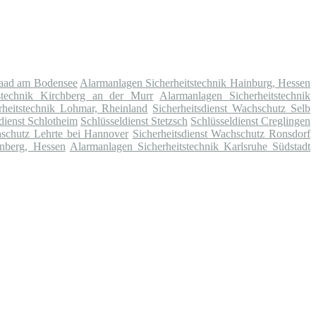
taad am Bodensee
Alarmanlagen Sicherheitstechnik Hainburg, Hessen
stechnik Kirchberg an der Murr
Alarmanlagen Sicherheitstechnik
heitstechnik Lohmar, Rheinland
Sicherheitsdienst Wachschutz Selb
dienst Schlotheim
Schlüsseldienst Stetzsch
Schlüsseldienst Creglingen
hschutz Lehrte bei Hannover
Sicherheitsdienst Wachschutz Ronsdorf
enberg, Hessen
Alarmanlagen Sicherheitstechnik Karlsruhe Südstadt