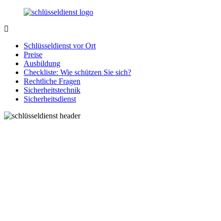
Zurück
zum
Inhalt
SchluesseldienstDirekt.de
Ihre
Notlage
Schlüsseldienst vor Ort
wird
Preise
gelöst!
Ausbildung
Checkliste: Wie schützen Sie sich?
Rechtliche Fragen
Sicherheitstechnik
Sicherheitsdienst