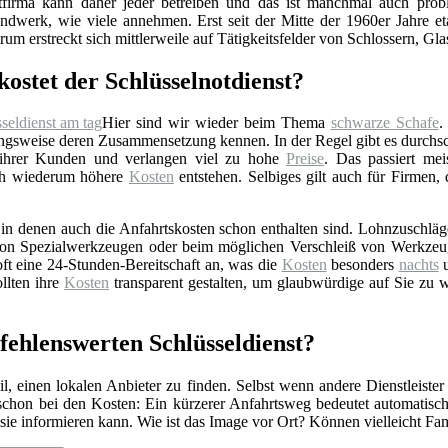
stfirma kann daher jeder betreiben und das ist manchmal auch prob
ndwerk, wie viele annehmen. Erst seit der Mitte der 1960er Jahre eta
rum erstreckt sich mittlerweile auf Tätigkeitsfelder von Schlossern, Gl
kostet der Schlüsselnotdienst?
Hier sind wir wieder beim Thema
schwarze Schafe
.
gsweise deren Zusammensetzung kennen. In der Regel gibt es durchschn
 ihrer Kunden und verlangen viel zu hohe
Preise
. Das passiert mei
rch wiederum höhere
Kosten
entstehen. Selbiges gilt auch für Firmen,
n denen auch die Anfahrtskosten schon enthalten sind. Lohnzuschläge 
z von Spezialwerkzeugen oder beim möglichen Verschleiß von Werkzeu
ft eine 24-Stunden-Bereitschaft an, was die
Kosten
besonders
nachts
u
llten ihre
Kosten
transparent gestalten, um glaubwürdige auf Sie zu 
pfehlenswerten Schlüsseldienst?
l, einen lokalen Anbieter zu finden. Selbst wenn andere Dienstleister
 schon bei den Kosten: Ein kürzerer Anfahrtsweg bedeutet automatis
r sie informieren kann. Wie ist das Image vor Ort? Können vielleicht F