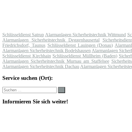
Schlüsseldienst Satrup
Alarmanlagen Sicherheitstechnik Wittmund
Sc
Alarmanlagen Sicherheitstechnik Deggenhausertal
Sicherheitsdie
Friedrichsdorf, Taunus
Schlüsseldienst Lauingen (Donau)
Alarmanl
Alarmanlagen Sicherheitstechnik Bodelshausen
Alarmanlagen Sicherh
Schlüsseldienst Kirchhain
Schlüsseldienst Müllheim (Baden)
Sicher
Alarmanlagen Sicherheitstechnik Murnau am Staffelsee
Sicherheit
Alarmanlagen Sicherheitstechnik Dachau
Alarmanlagen Sicherheitst
Service suchen (Ort):
Suche
Suchen
nach:
Informieren Sie sich weiter!