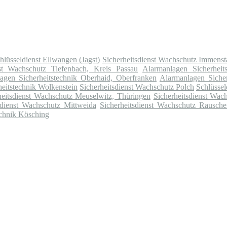
hlüsseldienst Ellwangen (Jagst)
Sicherheitsdienst Wachschutz Immens
nst Wachschutz Tiefenbach, Kreis Passau
Alarmanlagen Sicherheit
agen Sicherheitstechnik Oberhaid, Oberfranken
Alarmanlagen Sicher
eitstechnik Wolkenstein
Sicherheitsdienst Wachschutz Polch
Schlüssel
heitsdienst Wachschutz Meuselwitz, Thüringen
Sicherheitsdienst Wac
sdienst Wachschutz Mittweida
Sicherheitsdienst Wachschutz Rausch
echnik Kösching