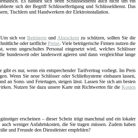
lematisch. Es handelt sich beim Schlüsseldienst auch nicht um ein
blierte sich der Begriff Schlüsselfertigung und Schlüsseldienst. Das
asern, Tischlern und Handwerkern der Elektroinstallation.
 Um sich vor
Betrügern
und
Abzockern
zu schützen, sollten Sie die
ittliche oder tarifliche
Preise
. Viele betrügerische Firmen nutzen die
st, wenn ungeschultes Personal eingesetzt wird, welches Schlösser
 die bundesweit oder landesweit agieren und dann vergleichbar lange
gibt es nur, wenn ein entsprechender Tarifvertrag vorliegt. Im Preis
gen. Wenn Sie neue Schlösser oder Schließsysteme einbauen lassen,
nd an Sonn- und Feiertagen, steigen lässt. Lassen Sie sich am besten
wirken. Nutzen Sie dazu unsere Karte mit Richtwerten für die
Kosten
 günstiger erscheinen – dieser Schein trügt manchmal und ein lokaler
ch auch weniger Anfahrtskosten, die Sie tragen müssen. Zudem haben
amilie und Freunde den Dienstleister empfehlen?