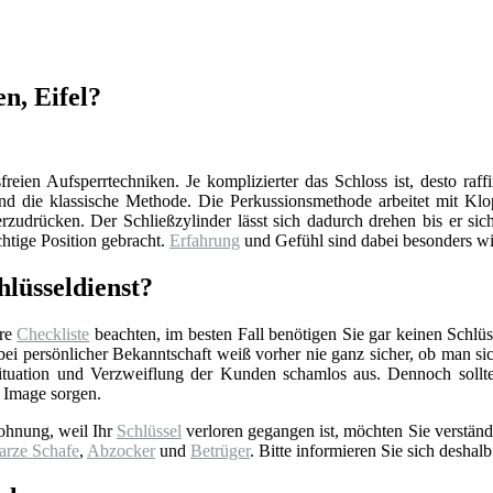
en, Eifel?
reien Aufsperrtechniken. Je komplizierter das Schloss ist, desto raff
d die klassische Methode. Die Perkussionsmethode arbeitet mit Klop
zudrücken. Der Schließzylinder lässt sich dadurch drehen bis er sich
chtige Position gebracht.
Erfahrung
und Gefühl sind dabei besonders wi
lüsseldienst?
ere
Checkliste
beachten, im besten Fall benötigen Sie gar keinen Schlüss
 persönlicher Bekanntschaft weiß vorher nie ganz sicher, ob man sich 
tuation und Verzweiflung der Kunden schamlos aus. Dennoch sollt
 Image sorgen.
ohnung, weil Ihr
Schlüssel
verloren gegangen ist, möchten Sie verständ
arze Schafe
,
Abzocker
und
Betrüger
. Bitte informieren Sie sich deshalb