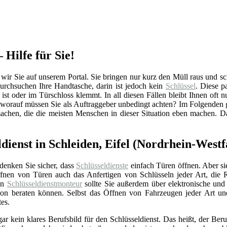
– Hilfe für Sie!
ir Sie auf unserem Portal. Sie bringen nur kurz den Müll raus und scho
rchsuchen Ihre Handtasche, darin ist jedoch kein
Schlüssel
. Diese p
ist oder im Türschloss klemmt. In all diesen Fällen bleibt Ihnen oft n
d worauf müssen Sie als Auftraggeber unbedingt achten? Im Folgenden 
machen, die die meisten Menschen in dieser Situation eben machen. D
dienst in Schleiden, Eifel (Nordrhein-Westf
 denken Sie sicher, dass
Schlüsseldienste
einfach Türen öffnen. Aber si
nen von Türen auch das Anfertigen von Schlüsseln jeder Art, die 
Ein
Schlüsseldienstmonteur
sollte Sie außerdem über elektronische un
ation beraten können. Selbst das Öffnen von Fahrzeugen jeder Art u
tes.
gar kein klares Berufsbild für den Schlüsseldienst. Das heißt, der Beru