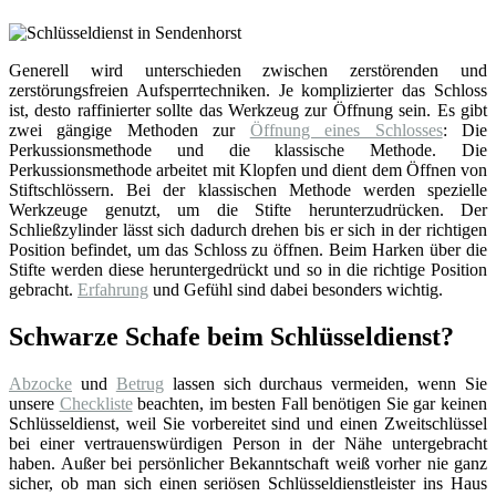
Generell wird unterschieden zwischen zerstörenden und
zerstörungsfreien Aufsperrtechniken. Je komplizierter das Schloss
ist, desto raffinierter sollte das Werkzeug zur Öffnung sein. Es gibt
zwei gängige Methoden zur
Öffnung eines Schlosses
: Die
Perkussionsmethode und die klassische Methode. Die
Perkussionsmethode arbeitet mit Klopfen und dient dem Öffnen von
Stiftschlössern. Bei der klassischen Methode werden spezielle
Werkzeuge genutzt, um die Stifte herunterzudrücken. Der
Schließzylinder lässt sich dadurch drehen bis er sich in der richtigen
Position befindet, um das Schloss zu öffnen. Beim Harken über die
Stifte werden diese heruntergedrückt und so in die richtige Position
gebracht.
Erfahrung
und Gefühl sind dabei besonders wichtig.
Schwarze Schafe beim Schlüsseldienst?
Abzocke
und
Betrug
lassen sich durchaus vermeiden, wenn Sie
unsere
Checkliste
beachten, im besten Fall benötigen Sie gar keinen
Schlüsseldienst, weil Sie vorbereitet sind und einen Zweitschlüssel
bei einer vertrauenswürdigen Person in der Nähe untergebracht
haben. Außer bei persönlicher Bekanntschaft weiß vorher nie ganz
sicher, ob man sich einen seriösen Schlüsseldienstleister ins Haus