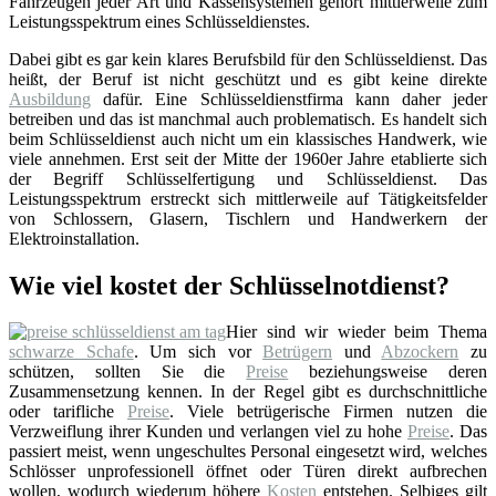
Fahrzeugen jeder Art und Kassensystemen gehört mittlerweile zum
Leistungsspektrum eines Schlüsseldienstes.
Dabei gibt es gar kein klares Berufsbild für den Schlüsseldienst. Das
heißt, der Beruf ist nicht geschützt und es gibt keine direkte
Ausbildung
dafür. Eine Schlüsseldienstfirma kann daher jeder
betreiben und das ist manchmal auch problematisch. Es handelt sich
beim Schlüsseldienst auch nicht um ein klassisches Handwerk, wie
viele annehmen. Erst seit der Mitte der 1960er Jahre etablierte sich
der Begriff Schlüsselfertigung und Schlüsseldienst. Das
Leistungsspektrum erstreckt sich mittlerweile auf Tätigkeitsfelder
von Schlossern, Glasern, Tischlern und Handwerkern der
Elektroinstallation.
Wie viel kostet der Schlüsselnotdienst?
Hier sind wir wieder beim Thema
schwarze Schafe
. Um sich vor
Betrügern
und
Abzockern
zu
schützen, sollten Sie die
Preise
beziehungsweise deren
Zusammensetzung kennen. In der Regel gibt es durchschnittliche
oder tarifliche
Preise
. Viele betrügerische Firmen nutzen die
Verzweiflung ihrer Kunden und verlangen viel zu hohe
Preise
. Das
passiert meist, wenn ungeschultes Personal eingesetzt wird, welches
Schlösser unprofessionell öffnet oder Türen direkt aufbrechen
wollen, wodurch wiederum höhere
Kosten
entstehen. Selbiges gilt