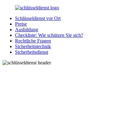
Zurück
zum
Schlüsseldienst vor Ort
Inhalt
SchluesseldienstDirekt.de
Ihre
Preise
Notlage
Ausbildung
wird
Checkliste: Wie schützen Sie sich?
gelöst!
Rechtliche Fragen
Sicherheitstechnik
Sicherheitsdienst