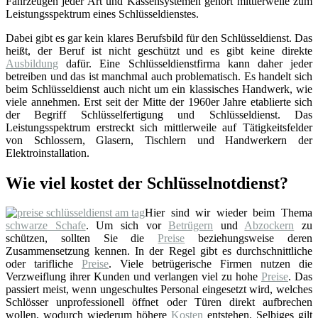
Fahrzeugen jeder Art und Kassensystemen gehört mittlerweile zum
Leistungsspektrum eines Schlüsseldienstes.
Dabei gibt es gar kein klares Berufsbild für den Schlüsseldienst. Das
heißt, der Beruf ist nicht geschützt und es gibt keine direkte
Ausbildung
dafür. Eine Schlüsseldienstfirma kann daher jeder
betreiben und das ist manchmal auch problematisch. Es handelt sich
beim Schlüsseldienst auch nicht um ein klassisches Handwerk, wie
viele annehmen. Erst seit der Mitte der 1960er Jahre etablierte sich
der Begriff Schlüsselfertigung und Schlüsseldienst. Das
Leistungsspektrum erstreckt sich mittlerweile auf Tätigkeitsfelder
von Schlossern, Glasern, Tischlern und Handwerkern der
Elektroinstallation.
Wie viel kostet der Schlüsselnotdienst?
Hier sind wir wieder beim Thema
schwarze Schafe
. Um sich vor
Betrügern
und
Abzockern
zu
schützen, sollten Sie die
Preise
beziehungsweise deren
Zusammensetzung kennen. In der Regel gibt es durchschnittliche
oder tarifliche
Preise
. Viele betrügerische Firmen nutzen die
Verzweiflung ihrer Kunden und verlangen viel zu hohe
Preise
. Das
passiert meist, wenn ungeschultes Personal eingesetzt wird, welches
Schlösser unprofessionell öffnet oder Türen direkt aufbrechen
wollen, wodurch wiederum höhere
Kosten
entstehen. Selbiges gilt