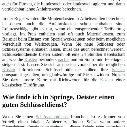
auch für Firmen, die bundesweit oder landesweit agieren und dann
vergleichbar lange Anfahrtswege berechnen.
In der Regel werden die Monteurkosten in Arbeitswerten berechnet,
in denen auch die Anfahrtskosten schon enthalten sind.
Lohnzuschläge gibt es nur, wenn ein entsprechender Tarifvertrag
vorliegt. Im Preis enthalten sind oft auch Materialkosten, zum
Beispiel beim Einsatz von Spezialwerkzeugen oder beim möglichen
Verschleiß von Werkzeugen. Wenn Sie neue Schlösser oder
Schließsysteme einbauen lassen, muss das auch berechnet werden.
Schlüsselnotdienste bieten zudem oft eine 24-Stunden-Bereitschaft
an, was die
Kosten
besonders
nachts
und an Sonn- und Feiertagen,
steigen lässt. Lassen Sie sich am besten vorab über die möglichen
Kosten
informieren. Schlüsselnotdienste sollten ihre
Kosten
transparent gestalten, um glaubwürdige auf Sie zu wirken. Nutzen
Sie dazu unsere Karte mit Richtwerten für die
Kosten
einer
klassischen Türöffnung.
Wie finde ich in Springe, Deister einen
guten Schlüsseldienst?
Wenn Sie einen
Schlüsselnotdienst
brauchen, ist es immer von
Vorteil, einen lokalen Anbieter zu finden. Selbst wenn andere
Dienstleister günstiger erscheinen – dieser Schein trügt manchmal