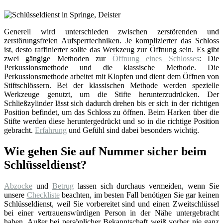
Generell wird unterschieden zwischen zerstörenden und
zerstörungsfreien Aufsperrtechniken. Je komplizierter das Schloss
ist, desto raffinierter sollte das Werkzeug zur Öffnung sein. Es gibt
zwei gängige Methoden zur
Öffnung eines Schlosses
: Die
Perkussionsmethode und die klassische Methode. Die
Perkussionsmethode arbeitet mit Klopfen und dient dem Öffnen von
Stiftschlössern. Bei der klassischen Methode werden spezielle
Werkzeuge genutzt, um die Stifte herunterzudrücken. Der
Schließzylinder lässt sich dadurch drehen bis er sich in der richtigen
Position befindet, um das Schloss zu öffnen. Beim Harken über die
Stifte werden diese heruntergedrückt und so in die richtige Position
gebracht.
Erfahrung
und Gefühl sind dabei besonders wichtig.
Wie gehen Sie auf Nummer sicher beim
Schlüsseldienst?
Abzocke
und
Betrug
lassen sich durchaus vermeiden, wenn Sie
unsere
Checkliste
beachten, im besten Fall benötigen Sie gar keinen
Schlüsseldienst, weil Sie vorbereitet sind und einen Zweitschlüssel
bei einer vertrauenswürdigen Person in der Nähe untergebracht
haben. Außer bei persönlicher Bekanntschaft weiß vorher nie ganz