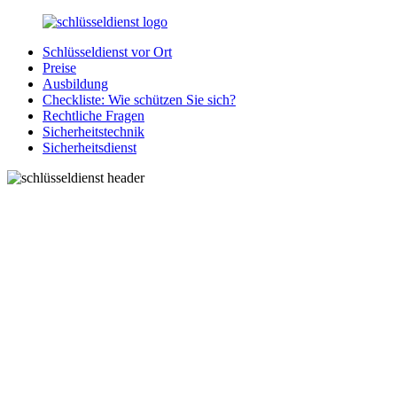
Zurück
zum
Schlüsseldienst vor Ort
Inhalt
SchluesseldienstDirekt.de
Ihre
Preise
Notlage
Ausbildung
wird
Checkliste: Wie schützen Sie sich?
gelöst!
Rechtliche Fragen
Sicherheitstechnik
Sicherheitsdienst