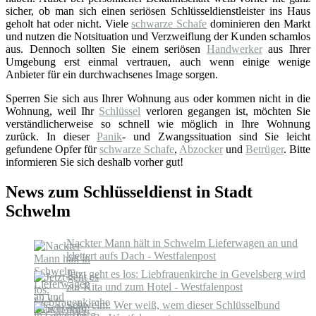
sicher, ob man sich einen seriösen Schlüsseldienstleister ins Haus
geholt hat oder nicht. Viele
schwarze Schafe
dominieren den Markt
und nutzen die Notsituation und Verzweiflung der Kunden schamlos
aus. Dennoch sollten Sie einem seriösen
Handwerker
aus Ihrer
Umgebung erst einmal vertrauen, auch wenn einige wenige
Anbieter für ein durchwachsenes Image sorgen.
Sperren Sie sich aus Ihrer Wohnung aus oder kommen nicht in die
Wohnung, weil Ihr
Schlüssel
verloren gegangen ist, möchten Sie
verständlicherweise so schnell wie möglich in Ihre Wohnung
zurück. In dieser
Panik
- und Zwangssituation sind Sie leicht
gefundene Opfer für
schwarze Schafe
,
Abzocker
und
Betrüger
. Bitte
informieren Sie sich deshalb vorher gut!
News zum Schlüsseldienst in Stadt
Schwelm
Nackter Mann hält in Schwelm Lieferwagen an und
klettert aufs Dach - Westfalenpost
Jetzt geht es los: Liebfrauenkirche in Gevelsberg wird
zur Kita und zum Hotel - Westfalenpost
Schwelm: Wer weiß, wem dieser Schlüsselbund