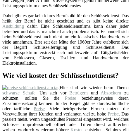
Fahrzeugen jeder Art und Kassensystemen gehört mittlerweile zum
Leistungsspektrum eines Schlüsseldienstes.
Dabei gibt es gar kein klares Berufsbild für den Schlüsseldienst. Das
heißt, der Beruf ist nicht geschützt und es gibt keine direkte
Ausbildung
dafür. Eine Schlüsseldienstfirma kann daher jeder
betreiben und das ist manchmal auch problematisch. Es handelt sich
beim Schlüsseldienst auch nicht um ein klassisches Handwerk, wie
viele annehmen. Erst seit der Mitte der 1960er Jahre etablierte sich
der Begriff Schlüsselfertigung und Schlüsseldienst. Das
Leistungsspektrum erstreckt sich mittlerweile auf Tätigkeitsfelder
von Schlossern, Glasern, Tischlern und Handwerkern der
Elektroinstallation.
Wie viel kostet der Schlüsselnotdienst?
Hier sind wir wieder beim Thema
schwarze Schafe
. Um sich vor
Betrügern
und
Abzockern
zu
schützen, sollten Sie die
Preise
beziehungsweise deren
Zusammensetzung kennen. In der Regel gibt es durchschnittliche
oder tarifliche
Preise
. Viele betrügerische Firmen nutzen die
Verzweiflung ihrer Kunden und verlangen viel zu hohe
Preise
. Das
passiert meist, wenn ungeschultes Personal eingesetzt wird, welches
Schlösser unprofessionell öffnet oder Türen direkt aufbrechen
wollen, wodurch wiederum höhere
Kosten
entstehen. Selbiges gilt