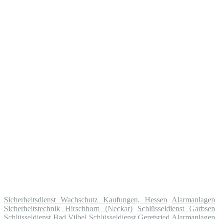
Sicherheitsdienst Wachschutz Kaufungen, Hessen
Alarmanlagen
Sicherheitstechnik Hirschhorn (Neckar)
Schlüsseldienst Garbsen
Schlüsseldienst Bad Vilbel
Schlüsseldienst Geretsried
Alarmanlagen