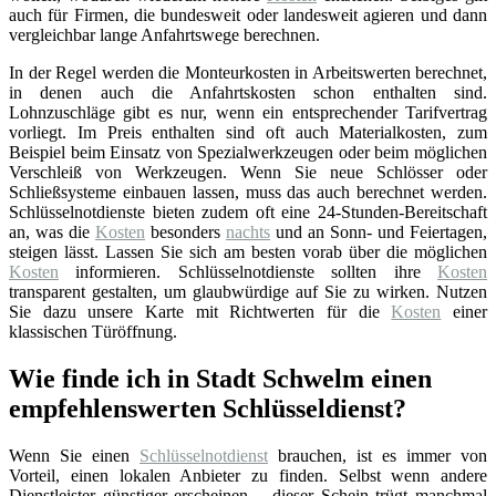
auch für Firmen, die bundesweit oder landesweit agieren und dann
vergleichbar lange Anfahrtswege berechnen.
In der Regel werden die Monteurkosten in Arbeitswerten berechnet,
in denen auch die Anfahrtskosten schon enthalten sind.
Lohnzuschläge gibt es nur, wenn ein entsprechender Tarifvertrag
vorliegt. Im Preis enthalten sind oft auch Materialkosten, zum
Beispiel beim Einsatz von Spezialwerkzeugen oder beim möglichen
Verschleiß von Werkzeugen. Wenn Sie neue Schlösser oder
Schließsysteme einbauen lassen, muss das auch berechnet werden.
Schlüsselnotdienste bieten zudem oft eine 24-Stunden-Bereitschaft
an, was die
Kosten
besonders
nachts
und an Sonn- und Feiertagen,
steigen lässt. Lassen Sie sich am besten vorab über die möglichen
Kosten
informieren. Schlüsselnotdienste sollten ihre
Kosten
transparent gestalten, um glaubwürdige auf Sie zu wirken. Nutzen
Sie dazu unsere Karte mit Richtwerten für die
Kosten
einer
klassischen Türöffnung.
Wie finde ich in Stadt Schwelm einen
empfehlenswerten Schlüsseldienst?
Wenn Sie einen
Schlüsselnotdienst
brauchen, ist es immer von
Vorteil, einen lokalen Anbieter zu finden. Selbst wenn andere
Dienstleister günstiger erscheinen – dieser Schein trügt manchmal