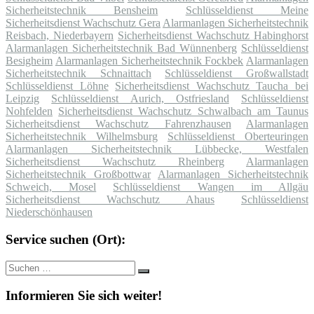
Sicherheitstechnik Bensheim
Schlüsseldienst Meine
Sicherheitsdienst Wachschutz Gera
Alarmanlagen Sicherheitstechnik
Reisbach, Niederbayern
Sicherheitsdienst Wachschutz Habinghorst
Alarmanlagen Sicherheitstechnik Bad Wünnenberg
Schlüsseldienst
Besigheim
Alarmanlagen Sicherheitstechnik Fockbek
Alarmanlagen
Sicherheitstechnik Schnaittach
Schlüsseldienst Großwallstadt
Schlüsseldienst Löhne
Sicherheitsdienst Wachschutz Taucha bei
Leipzig
Schlüsseldienst Aurich, Ostfriesland
Schlüsseldienst
Nohfelden
Sicherheitsdienst Wachschutz Schwalbach am Taunus
Sicherheitsdienst Wachschutz Fahrenzhausen
Alarmanlagen
Sicherheitstechnik Wilhelmsburg
Schlüsseldienst Oberteuringen
Alarmanlagen Sicherheitstechnik Lübbecke, Westfalen
Sicherheitsdienst Wachschutz Rheinberg
Alarmanlagen
Sicherheitstechnik Großbottwar
Alarmanlagen Sicherheitstechnik
Schweich, Mosel
Schlüsseldienst Wangen im Allgäu
Sicherheitsdienst Wachschutz Ahaus
Schlüsseldienst
Niederschönhausen
Service suchen (Ort):
Suche
Suchen
nach:
Informieren Sie sich weiter!