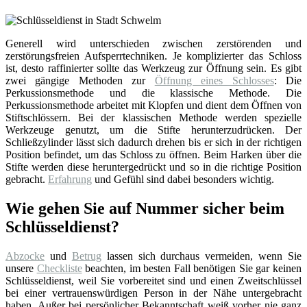
Generell wird unterschieden zwischen zerstörenden und
zerstörungsfreien Aufsperrtechniken. Je komplizierter das Schloss
ist, desto raffinierter sollte das Werkzeug zur Öffnung sein. Es gibt
zwei gängige Methoden zur
Öffnung eines Schlosses
: Die
Perkussionsmethode und die klassische Methode. Die
Perkussionsmethode arbeitet mit Klopfen und dient dem Öffnen von
Stiftschlössern. Bei der klassischen Methode werden spezielle
Werkzeuge genutzt, um die Stifte herunterzudrücken. Der
Schließzylinder lässt sich dadurch drehen bis er sich in der richtigen
Position befindet, um das Schloss zu öffnen. Beim Harken über die
Stifte werden diese heruntergedrückt und so in die richtige Position
gebracht.
Erfahrung
und Gefühl sind dabei besonders wichtig.
Wie gehen Sie auf Nummer sicher beim
Schlüsseldienst?
Abzocke
und
Betrug
lassen sich durchaus vermeiden, wenn Sie
unsere
Checkliste
beachten, im besten Fall benötigen Sie gar keinen
Schlüsseldienst, weil Sie vorbereitet sind und einen Zweitschlüssel
bei einer vertrauenswürdigen Person in der Nähe untergebracht
haben. Außer bei persönlicher Bekanntschaft weiß vorher nie ganz