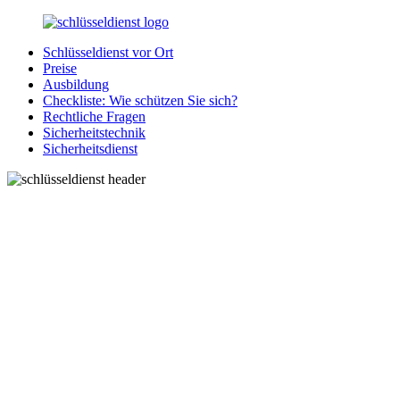
Zurück
zum
Schlüsseldienst vor Ort
Inhalt
SchluesseldienstDirekt.de
Ihre
Preise
Notlage
Ausbildung
wird
Checkliste: Wie schützen Sie sich?
gelöst!
Rechtliche Fragen
Sicherheitstechnik
Sicherheitsdienst