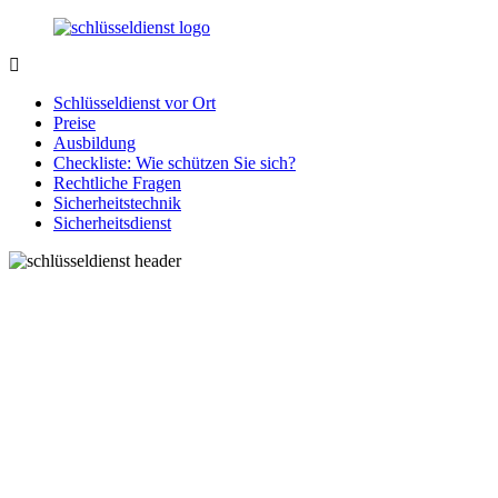
Zurück
zum
Inhalt
SchluesseldienstDirekt.de
Ihre
Notlage
Schlüsseldienst vor Ort
wird
Preise
gelöst!
Ausbildung
Checkliste: Wie schützen Sie sich?
Rechtliche Fragen
Sicherheitstechnik
Sicherheitsdienst