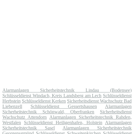
Alarmanlagen Sicherheitstechnik Lindau (Bodensee)
Schlüsseldienst Windach, Kreis Landsberg am Lech
Schlüsseldienst
Herbstein
Schlüsseldienst Kerken
Sicherheitsdienst Wachschutz Bad
Liebenzell
Schlüsseldienst Gessertshausen
Alarmanlagen
Sicherheitstechnik Schönwald, Oberfranken
Sicherheitsdienst
Wachschutz Attendorn
Alarmanlagen Sicherheitstechnik Rahden,
Westfalen
Schlüsseldienst Heiligenhafen, Holstein
Alarmanlagen
Sicherheitstechnik Sasel
Alarmanlagen Sicherheitstechnik
Georgensgmünd
Schlüsseldienst Schweitenkirchen
Schlüsseldienst