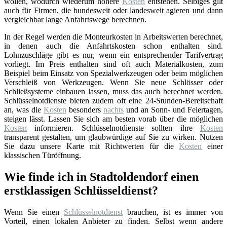
wollen, wodurch wiederum höhere
Kosten
entstehen. Selbiges gilt
auch für Firmen, die bundesweit oder landesweit agieren und dann
vergleichbar lange Anfahrtswege berechnen.
In der Regel werden die Monteurkosten in Arbeitswerten berechnet,
in denen auch die Anfahrtskosten schon enthalten sind.
Lohnzuschläge gibt es nur, wenn ein entsprechender Tarifvertrag
vorliegt. Im Preis enthalten sind oft auch Materialkosten, zum
Beispiel beim Einsatz von Spezialwerkzeugen oder beim möglichen
Verschleiß von Werkzeugen. Wenn Sie neue Schlösser oder
Schließsysteme einbauen lassen, muss das auch berechnet werden.
Schlüsselnotdienste bieten zudem oft eine 24-Stunden-Bereitschaft
an, was die
Kosten
besonders
nachts
und an Sonn- und Feiertagen,
steigen lässt. Lassen Sie sich am besten vorab über die möglichen
Kosten
informieren. Schlüsselnotdienste sollten ihre
Kosten
transparent gestalten, um glaubwürdige auf Sie zu wirken. Nutzen
Sie dazu unsere Karte mit Richtwerten für die
Kosten
einer
klassischen Türöffnung.
Wie finde ich in Stadtoldendorf einen
erstklassigen Schlüsseldienst?
Wenn Sie einen
Schlüsselnotdienst
brauchen, ist es immer von
Vorteil, einen lokalen Anbieter zu finden. Selbst wenn andere