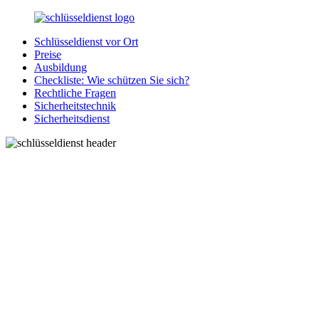
Zurück
zum
Schlüsseldienst vor Ort
Inhalt
SchluesseldienstDirekt.de
Ihre
Preise
Notlage
Ausbildung
wird
Checkliste: Wie schützen Sie sich?
gelöst!
Rechtliche Fragen
Sicherheitstechnik
Sicherheitsdienst