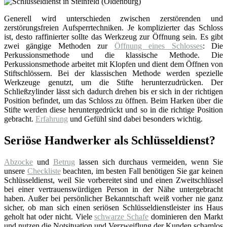
Generell wird unterschieden zwischen zerstörenden und
zerstörungsfreien Aufsperrtechniken. Je komplizierter das Schloss
ist, desto raffinierter sollte das Werkzeug zur Öffnung sein. Es gibt
zwei gängige Methoden zur
Öffnung eines Schlosses
: Die
Perkussionsmethode und die klassische Methode. Die
Perkussionsmethode arbeitet mit Klopfen und dient dem Öffnen von
Stiftschlössern. Bei der klassischen Methode werden spezielle
Werkzeuge genutzt, um die Stifte herunterzudrücken. Der
Schließzylinder lässt sich dadurch drehen bis er sich in der richtigen
Position befindet, um das Schloss zu öffnen. Beim Harken über die
Stifte werden diese heruntergedrückt und so in die richtige Position
gebracht.
Erfahrung
und Gefühl sind dabei besonders wichtig.
Seriöse Handwerker als Schlüsseldienst?
Abzocke
und
Betrug
lassen sich durchaus vermeiden, wenn Sie
unsere
Checkliste
beachten, im besten Fall benötigen Sie gar keinen
Schlüsseldienst, weil Sie vorbereitet sind und einen Zweitschlüssel
bei einer vertrauenswürdigen Person in der Nähe untergebracht
haben. Außer bei persönlicher Bekanntschaft weiß vorher nie ganz
sicher, ob man sich einen seriösen Schlüsseldienstleister ins Haus
geholt hat oder nicht. Viele
schwarze Schafe
dominieren den Markt
und nutzen die Notsituation und Verzweiflung der Kunden schamlos