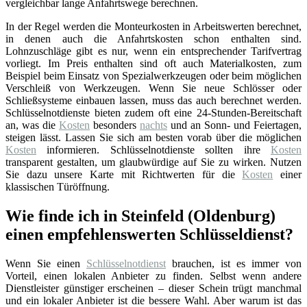
vergleichbar lange Anfahrtswege berechnen.
In der Regel werden die Monteurkosten in Arbeitswerten berechnet,
in denen auch die Anfahrtskosten schon enthalten sind.
Lohnzuschläge gibt es nur, wenn ein entsprechender Tarifvertrag
vorliegt. Im Preis enthalten sind oft auch Materialkosten, zum
Beispiel beim Einsatz von Spezialwerkzeugen oder beim möglichen
Verschleiß von Werkzeugen. Wenn Sie neue Schlösser oder
Schließsysteme einbauen lassen, muss das auch berechnet werden.
Schlüsselnotdienste bieten zudem oft eine 24-Stunden-Bereitschaft
an, was die
Kosten
besonders
nachts
und an Sonn- und Feiertagen,
steigen lässt. Lassen Sie sich am besten vorab über die möglichen
Kosten
informieren. Schlüsselnotdienste sollten ihre
Kosten
transparent gestalten, um glaubwürdige auf Sie zu wirken. Nutzen
Sie dazu unsere Karte mit Richtwerten für die
Kosten
einer
klassischen Türöffnung.
Wie finde ich in Steinfeld (Oldenburg)
einen empfehlenswerten Schlüsseldienst?
Wenn Sie einen
Schlüsselnotdienst
brauchen, ist es immer von
Vorteil, einen lokalen Anbieter zu finden. Selbst wenn andere
Dienstleister günstiger erscheinen – dieser Schein trügt manchmal
und ein lokaler Anbieter ist die bessere Wahl. Aber warum ist das