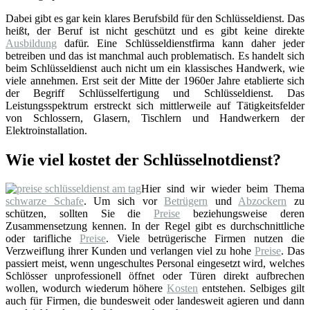
Dabei gibt es gar kein klares Berufsbild für den Schlüsseldienst. Das
heißt, der Beruf ist nicht geschützt und es gibt keine direkte
Ausbildung
dafür. Eine Schlüsseldienstfirma kann daher jeder
betreiben und das ist manchmal auch problematisch. Es handelt sich
beim Schlüsseldienst auch nicht um ein klassisches Handwerk, wie
viele annehmen. Erst seit der Mitte der 1960er Jahre etablierte sich
der Begriff Schlüsselfertigung und Schlüsseldienst. Das
Leistungsspektrum erstreckt sich mittlerweile auf Tätigkeitsfelder
von Schlossern, Glasern, Tischlern und Handwerkern der
Elektroinstallation.
Wie viel kostet der Schlüsselnotdienst?
Hier sind wir wieder beim Thema
schwarze Schafe
. Um sich vor
Betrügern
und
Abzockern
zu
schützen, sollten Sie die
Preise
beziehungsweise deren
Zusammensetzung kennen. In der Regel gibt es durchschnittliche
oder tarifliche
Preise
. Viele betrügerische Firmen nutzen die
Verzweiflung ihrer Kunden und verlangen viel zu hohe
Preise
. Das
passiert meist, wenn ungeschultes Personal eingesetzt wird, welches
Schlösser unprofessionell öffnet oder Türen direkt aufbrechen
wollen, wodurch wiederum höhere
Kosten
entstehen. Selbiges gilt
auch für Firmen, die bundesweit oder landesweit agieren und dann