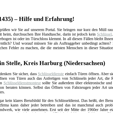
21435) – Hilfe und Erfahrung!
üßen wir Sie auf unserem Portal. Sie bringen nur kurz den Müll raus 
 heim, durchsuchen Ihre Handtasche, darin ist jedoch kein
Schlüssel
rbogen ist oder im Türschloss klemmt. In all diesen Fällen bleibt Ihnen
gentlich? Und worauf müssen Sie als Auftraggeber unbedingt achten?
schen Fehler zu machen, die die meisten Menschen in dieser Situati
in Stelle, Kreis Harburg (Niedersachsen)
 denken Sie sicher, dass
Schlüsseldienste
einfach Türen öffnen. Aber si
nen von Türen auch das Anfertigen von Schlüsseln jeder Art, die 
Ein
Schlüsseldienstmonteur
sollte Sie außerdem über elektronische un
ation beraten können. Selbst das Öffnen von Fahrzeugen jeder Art u
tes.
gar kein klares Berufsbild für den Schlüsseldienst. Das heißt, der Beru
stfirma kann daher jeder betreiben und das ist manchmal auch prob
ndwerk, wie viele annehmen. Erst seit der Mitte der 1960er Jahre eta