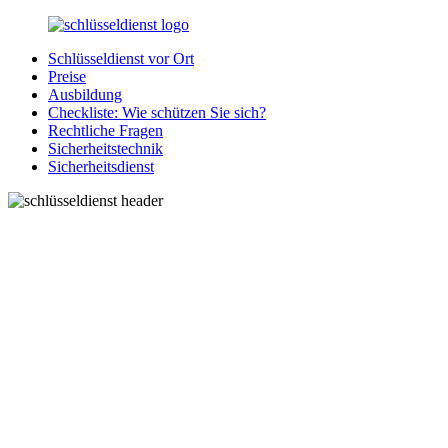
Zurück
zum
Schlüsseldienst vor Ort
Inhalt
SchluesseldienstDirekt.de
Ihre
Preise
Notlage
Ausbildung
wird
Checkliste: Wie schützen Sie sich?
gelöst!
Rechtliche Fragen
Sicherheitstechnik
Sicherheitsdienst