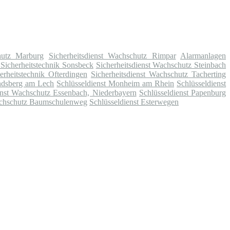
hutz Marburg
Sicherheitsdienst Wachschutz Rimpar
Alarmanlagen
Sicherheitstechnik Sonsbeck
Sicherheitsdienst Wachschutz Steinbach
rheitstechnik Ofterdingen
Sicherheitsdienst Wachschutz Tacherting
andsberg am Lech
Schlüsseldienst Monheim am Rhein
Schlüsseldienst
enst Wachschutz Essenbach, Niederbayern
Schlüsseldienst Papenburg
Wachschutz Baumschulenweg
Schlüsseldienst Esterwegen