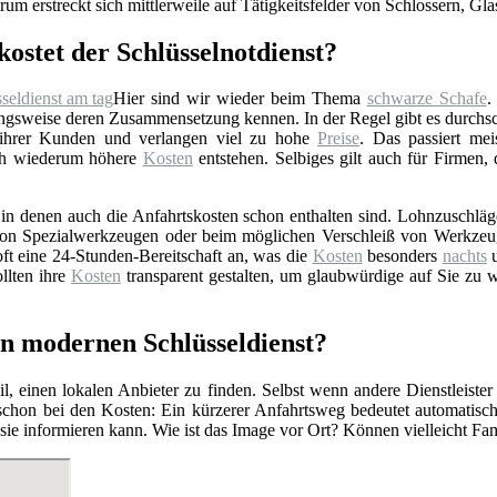
rum erstreckt sich mittlerweile auf Tätigkeitsfelder von Schlossern, Gl
kostet der Schlüsselnotdienst?
Hier sind wir wieder beim Thema
schwarze Schafe
.
gsweise deren Zusammensetzung kennen. In der Regel gibt es durchschn
 ihrer Kunden und verlangen viel zu hohe
Preise
. Das passiert mei
rch wiederum höhere
Kosten
entstehen. Selbiges gilt auch für Firmen,
n denen auch die Anfahrtskosten schon enthalten sind. Lohnzuschläge 
z von Spezialwerkzeugen oder beim möglichen Verschleiß von Werkzeu
ft eine 24-Stunden-Bereitschaft an, was die
Kosten
besonders
nachts
u
llten ihre
Kosten
transparent gestalten, um glaubwürdige auf Sie zu 
nen modernen Schlüsseldienst?
l, einen lokalen Anbieter zu finden. Selbst wenn andere Dienstleister
 schon bei den Kosten: Ein kürzerer Anfahrtsweg bedeutet automatis
r sie informieren kann. Wie ist das Image vor Ort? Können vielleicht F