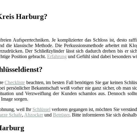
, Kreis Harburg?
reien Aufsperrtechniken. Je komplizierter das Schloss ist, desto raff
d die klassische Methode. Die Perkussionsmethode arbeitet mit Klop
zudrücken. Der Schließzylinder lässt sich dadurch drehen bis er sich
chtige Position gebracht.
Erfahrung
und Gefühl sind dabei besonders wi
lüsseldienst?
ere
Checkliste
beachten, im besten Fall benötigen Sie gar keinen Schlüss
 persönlicher Bekanntschaft weiß vorher nie ganz sicher, ob man sich 
tuation und Verzweiflung der Kunden schamlos aus. Dennoch sollt
 Image sorgen.
ohnung, weil Ihr
Schlüssel
verloren gegangen ist, möchten Sie verständ
arze Schafe
,
Abzocker
und
Betrüger
. Bitte informieren Sie sich deshalb
 Harburg