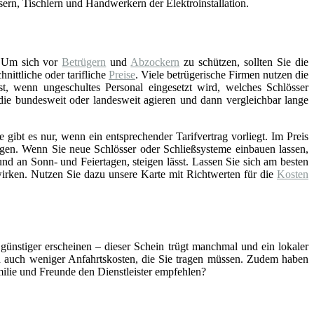
asern, Tischlern und Handwerkern der Elektroinstallation.
 Um sich vor
Betrügern
und
Abzockern
zu schützen, sollten Sie die
ittliche oder tarifliche
Preise
. Viele betrügerische Firmen nutzen die
st, wenn ungeschultes Personal eingesetzt wird, welches Schlösser
 die bundesweit oder landesweit agieren und dann vergleichbar lange
gibt es nur, wenn ein entsprechender Tarifvertrag vorliegt. Im Preis
gen. Wenn Sie neue Schlösser oder Schließsysteme einbauen lassen,
nd an Sonn- und Feiertagen, steigen lässt. Lassen Sie sich am besten
wirken. Nutzen Sie dazu unsere Karte mit Richtwerten für die
Kosten
 günstiger erscheinen – dieser Schein trügt manchmal und ein lokaler
ch auch weniger Anfahrtskosten, die Sie tragen müssen. Zudem haben
amilie und Freunde den Dienstleister empfehlen?