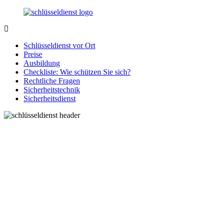
Zurück
zum
Inhalt
SchluesseldienstDirekt.de
Ihre
Notlage
Schlüsseldienst vor Ort
wird
Preise
gelöst!
Ausbildung
Checkliste: Wie schützen Sie sich?
Rechtliche Fragen
Sicherheitstechnik
Sicherheitsdienst