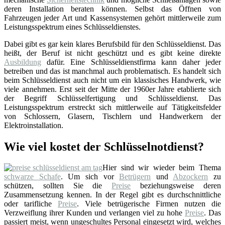
deren Installation beraten können. Selbst das Öffnen von
Fahrzeugen jeder Art und Kassensystemen gehört mittlerweile zum
Leistungsspektrum eines Schlüsseldienstes.
Dabei gibt es gar kein klares Berufsbild für den Schlüsseldienst. Das
heißt, der Beruf ist nicht geschützt und es gibt keine direkte
Ausbildung
dafür. Eine Schlüsseldienstfirma kann daher jeder
betreiben und das ist manchmal auch problematisch. Es handelt sich
beim Schlüsseldienst auch nicht um ein klassisches Handwerk, wie
viele annehmen. Erst seit der Mitte der 1960er Jahre etablierte sich
der Begriff Schlüsselfertigung und Schlüsseldienst. Das
Leistungsspektrum erstreckt sich mittlerweile auf Tätigkeitsfelder
von Schlossern, Glasern, Tischlern und Handwerkern der
Elektroinstallation.
Wie viel kostet der Schlüsselnotdienst?
Hier sind wir wieder beim Thema
schwarze Schafe
. Um sich vor
Betrügern
und
Abzockern
zu
schützen, sollten Sie die
Preise
beziehungsweise deren
Zusammensetzung kennen. In der Regel gibt es durchschnittliche
oder tarifliche
Preise
. Viele betrügerische Firmen nutzen die
Verzweiflung ihrer Kunden und verlangen viel zu hohe
Preise
. Das
passiert meist, wenn ungeschultes Personal eingesetzt wird, welches