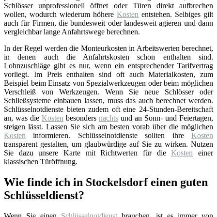
Schlösser unprofessionell öffnet oder Türen direkt aufbrechen
wollen, wodurch wiederum höhere
Kosten
entstehen. Selbiges gilt
auch für Firmen, die bundesweit oder landesweit agieren und dann
vergleichbar lange Anfahrtswege berechnen.
In der Regel werden die Monteurkosten in Arbeitswerten berechnet,
in denen auch die Anfahrtskosten schon enthalten sind.
Lohnzuschläge gibt es nur, wenn ein entsprechender Tarifvertrag
vorliegt. Im Preis enthalten sind oft auch Materialkosten, zum
Beispiel beim Einsatz von Spezialwerkzeugen oder beim möglichen
Verschleiß von Werkzeugen. Wenn Sie neue Schlösser oder
Schließsysteme einbauen lassen, muss das auch berechnet werden.
Schlüsselnotdienste bieten zudem oft eine 24-Stunden-Bereitschaft
an, was die
Kosten
besonders
nachts
und an Sonn- und Feiertagen,
steigen lässt. Lassen Sie sich am besten vorab über die möglichen
Kosten
informieren. Schlüsselnotdienste sollten ihre
Kosten
transparent gestalten, um glaubwürdige auf Sie zu wirken. Nutzen
Sie dazu unsere Karte mit Richtwerten für die
Kosten
einer
klassischen Türöffnung.
Wie finde ich in Stockelsdorf einen guten
Schlüsseldienst?
Wenn Sie einen
Schlüsselnotdienst
brauchen, ist es immer von