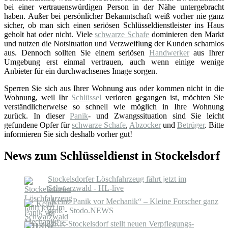
bei einer vertrauenswürdigen Person in der Nähe untergebracht
haben. Außer bei persönlicher Bekanntschaft weiß vorher nie ganz
sicher, ob man sich einen seriösen Schlüsseldienstleister ins Haus
geholt hat oder nicht. Viele
schwarze Schafe
dominieren den Markt
und nutzen die Notsituation und Verzweiflung der Kunden schamlos
aus. Dennoch sollten Sie einem seriösen
Handwerker
aus Ihrer
Umgebung erst einmal vertrauen, auch wenn einige wenige
Anbieter für ein durchwachsenes Image sorgen.
Sperren Sie sich aus Ihrer Wohnung aus oder kommen nicht in die
Wohnung, weil Ihr
Schlüssel
verloren gegangen ist, möchten Sie
verständlicherweise so schnell wie möglich in Ihre Wohnung
zurück. In dieser
Panik
- und Zwangssituation sind Sie leicht
gefundene Opfer für
schwarze Schafe
,
Abzocker
und
Betrüger
. Bitte
informieren Sie sich deshalb vorher gut!
News zum Schlüsseldienst in Stockelsdorf
Stockelsdorfer Löschfahrzeug fährt jetzt im
Schwarzwald - HL-live
„Keine Panik vor Mechanik“ – Kleine Forscher ganz
groß - Stodo.NEWS
DRK-Stockelsdorf stellt neuen Verpflegungs-