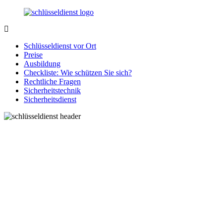
Zurück
zum
Inhalt
SchluesseldienstDirekt.de
Ihre
Notlage
Schlüsseldienst vor Ort
wird
Preise
gelöst!
Ausbildung
Checkliste: Wie schützen Sie sich?
Rechtliche Fragen
Sicherheitstechnik
Sicherheitsdienst