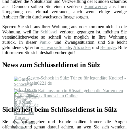
und nutzen die Notsituation und Verzweiflung der Kunden schamlos
aus. Dennoch sollten Sie einem seriösen
Handwerker
aus Ihrer
Umgebung erst einmal vertrauen, auch wenn einige wenige
Anbieter für ein durchwachsenes Image sorgen.
Sperren Sie sich aus Ihrer Wohnung aus oder kommen nicht in die
Wohnung, weil Ihr
Schlüssel
verloren gegangen ist, möchten Sie
verständlicherweise so schnell wie möglich in Ihre Wohnung
zurück. In dieser
Panik
- und Zwangssituation sind Sie leicht
gefundene Opfer für
schwarze Schafe
,
Abzocker
und
Betrüger
. Bitte
informieren Sie sich deshalb vorher gut!
News zum Schlüsseldienst in Sülz
Gastro-Schock in Sülz: Tür zu für legendäre Kneipe! -
koeln0221.de
Beim Rathaussturm in Rösrath geben die Narren den
Ton an - Rundschau Online
Sicherheit beim Schlüsseldienst in Sülz
Sie als Auftraggeber und Kunde sollten immer die Augen
offenhalten und genau darauf achten, an wen Sie sich wenden.