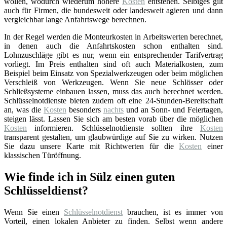
wollen, wodurch wiederum höhere
Kosten
entstehen. Selbiges gilt
auch für Firmen, die bundesweit oder landesweit agieren und dann
vergleichbar lange Anfahrtswege berechnen.
In der Regel werden die Monteurkosten in Arbeitswerten berechnet,
in denen auch die Anfahrtskosten schon enthalten sind.
Lohnzuschläge gibt es nur, wenn ein entsprechender Tarifvertrag
vorliegt. Im Preis enthalten sind oft auch Materialkosten, zum
Beispiel beim Einsatz von Spezialwerkzeugen oder beim möglichen
Verschleiß von Werkzeugen. Wenn Sie neue Schlösser oder
Schließsysteme einbauen lassen, muss das auch berechnet werden.
Schlüsselnotdienste bieten zudem oft eine 24-Stunden-Bereitschaft
an, was die
Kosten
besonders
nachts
und an Sonn- und Feiertagen,
steigen lässt. Lassen Sie sich am besten vorab über die möglichen
Kosten
informieren. Schlüsselnotdienste sollten ihre
Kosten
transparent gestalten, um glaubwürdige auf Sie zu wirken. Nutzen
Sie dazu unsere Karte mit Richtwerten für die
Kosten
einer
klassischen Türöffnung.
Wie finde ich in Sülz einen guten
Schlüsseldienst?
Wenn Sie einen
Schlüsselnotdienst
brauchen, ist es immer von
Vorteil, einen lokalen Anbieter zu finden. Selbst wenn andere