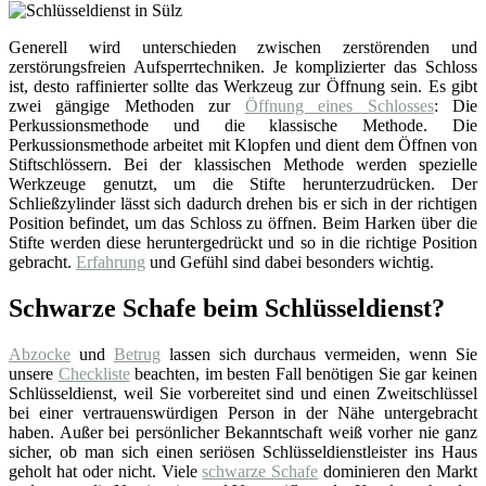
Generell wird unterschieden zwischen zerstörenden und
zerstörungsfreien Aufsperrtechniken. Je komplizierter das Schloss
ist, desto raffinierter sollte das Werkzeug zur Öffnung sein. Es gibt
zwei gängige Methoden zur
Öffnung eines Schlosses
: Die
Perkussionsmethode und die klassische Methode. Die
Perkussionsmethode arbeitet mit Klopfen und dient dem Öffnen von
Stiftschlössern. Bei der klassischen Methode werden spezielle
Werkzeuge genutzt, um die Stifte herunterzudrücken. Der
Schließzylinder lässt sich dadurch drehen bis er sich in der richtigen
Position befindet, um das Schloss zu öffnen. Beim Harken über die
Stifte werden diese heruntergedrückt und so in die richtige Position
gebracht.
Erfahrung
und Gefühl sind dabei besonders wichtig.
Schwarze Schafe beim Schlüsseldienst?
Abzocke
und
Betrug
lassen sich durchaus vermeiden, wenn Sie
unsere
Checkliste
beachten, im besten Fall benötigen Sie gar keinen
Schlüsseldienst, weil Sie vorbereitet sind und einen Zweitschlüssel
bei einer vertrauenswürdigen Person in der Nähe untergebracht
haben. Außer bei persönlicher Bekanntschaft weiß vorher nie ganz
sicher, ob man sich einen seriösen Schlüsseldienstleister ins Haus
geholt hat oder nicht. Viele
schwarze Schafe
dominieren den Markt