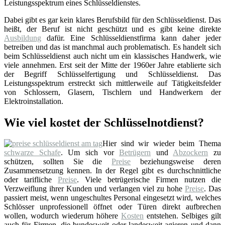
Leistungsspektrum eines Schlüsseldienstes.
Dabei gibt es gar kein klares Berufsbild für den Schlüsseldienst. Das
heißt, der Beruf ist nicht geschützt und es gibt keine direkte
Ausbildung
dafür. Eine Schlüsseldienstfirma kann daher jeder
betreiben und das ist manchmal auch problematisch. Es handelt sich
beim Schlüsseldienst auch nicht um ein klassisches Handwerk, wie
viele annehmen. Erst seit der Mitte der 1960er Jahre etablierte sich
der Begriff Schlüsselfertigung und Schlüsseldienst. Das
Leistungsspektrum erstreckt sich mittlerweile auf Tätigkeitsfelder
von Schlossern, Glasern, Tischlern und Handwerkern der
Elektroinstallation.
Wie viel kostet der Schlüsselnotdienst?
Hier sind wir wieder beim Thema
schwarze Schafe
. Um sich vor
Betrügern
und
Abzockern
zu
schützen, sollten Sie die
Preise
beziehungsweise deren
Zusammensetzung kennen. In der Regel gibt es durchschnittliche
oder tarifliche
Preise
. Viele betrügerische Firmen nutzen die
Verzweiflung ihrer Kunden und verlangen viel zu hohe
Preise
. Das
passiert meist, wenn ungeschultes Personal eingesetzt wird, welches
Schlösser unprofessionell öffnet oder Türen direkt aufbrechen
wollen, wodurch wiederum höhere
Kosten
entstehen. Selbiges gilt
auch für Firmen, die bundesweit oder landesweit agieren und dann