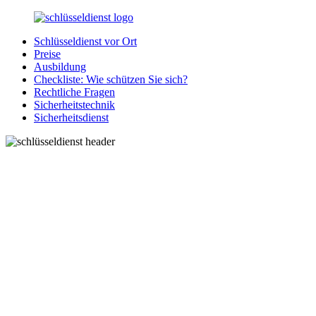
Zurück
zum
Schlüsseldienst vor Ort
Inhalt
SchluesseldienstDirekt.de
Ihre
Preise
Notlage
Ausbildung
wird
Checkliste: Wie schützen Sie sich?
gelöst!
Rechtliche Fragen
Sicherheitstechnik
Sicherheitsdienst