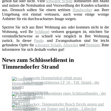
geholt hat oder nicht. Viele
schwarze Schafe
dominieren den Markt
und nutzen die Notsituation und Verzweiflung der Kunden schamlos
aus. Dennoch sollten Sie einem seriösen
Handwerker
aus Ihrer
Umgebung erst einmal vertrauen, auch wenn einige wenige
Anbieter für ein durchwachsenes Image sorgen.
Sperren Sie sich aus Ihrer Wohnung aus oder kommen nicht in die
Wohnung, weil Ihr
Schlüssel
verloren gegangen ist, möchten Sie
verständlicherweise so schnell wie möglich in Ihre Wohnung
zurück. In dieser
Panik
- und Zwangssituation sind Sie leicht
gefundene Opfer für
schwarze Schafe
,
Abzocker
und
Betrüger
. Bitte
informieren Sie sich deshalb vorher gut!
News zum Schlüsseldienst in
Timmendorfer Strand
Feuerwehr Hemmelsdorf erhält neues
Löschgruppenfahrzeug LF 10 - Tdf. Strand - der
reporter
Polizei sucht Eigentümer eines Schlüsselbundes - der
reporter
Eishockey: Timmendorfer Beach Devils siegen und
verlängern mit Trainer und Kapitän - Lübecker