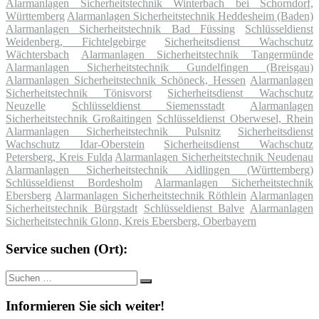
Alarmanlagen Sicherheitstechnik Winterbach bei Schorndorf,
Württemberg
Alarmanlagen Sicherheitstechnik Heddesheim (Baden)
Alarmanlagen Sicherheitstechnik Bad Füssing
Schlüsseldienst
Weidenberg, Fichtelgebirge
Sicherheitsdienst Wachschutz
Wächtersbach
Alarmanlagen Sicherheitstechnik Tangermünde
Alarmanlagen Sicherheitstechnik Gundelfingen (Breisgau)
Alarmanlagen Sicherheitstechnik Schöneck, Hessen
Alarmanlagen
Sicherheitstechnik Tönisvorst
Sicherheitsdienst Wachschutz
Neuzelle
Schlüsseldienst Siemensstadt
Alarmanlagen
Sicherheitstechnik Großaitingen
Schlüsseldienst Oberwesel, Rhein
Alarmanlagen Sicherheitstechnik Pulsnitz
Sicherheitsdienst
Wachschutz Idar-Oberstein
Sicherheitsdienst Wachschutz
Petersberg, Kreis Fulda
Alarmanlagen Sicherheitstechnik Neudenau
Alarmanlagen Sicherheitstechnik Aidlingen (Württemberg)
Schlüsseldienst Bordesholm
Alarmanlagen Sicherheitstechnik
Ebersberg
Alarmanlagen Sicherheitstechnik Röthlein
Alarmanlagen
Sicherheitstechnik Bürgstadt
Schlüsseldienst Balve
Alarmanlagen
Sicherheitstechnik Glonn, Kreis Ebersberg, Oberbayern
Service suchen (Ort):
Suche
Suchen
nach:
Informieren Sie sich weiter!