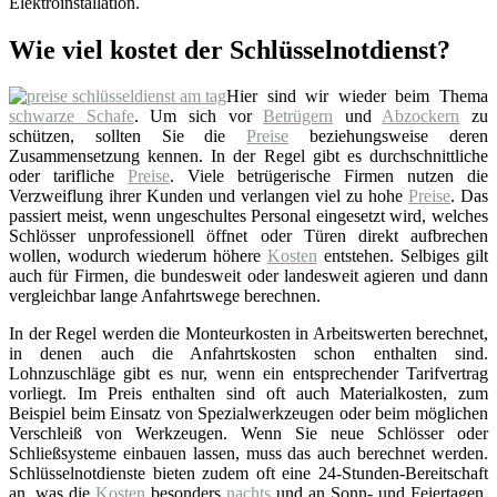
Elektroinstallation.
Wie viel kostet der Schlüsselnotdienst?
Hier sind wir wieder beim Thema
schwarze Schafe
. Um sich vor
Betrügern
und
Abzockern
zu
schützen, sollten Sie die
Preise
beziehungsweise deren
Zusammensetzung kennen. In der Regel gibt es durchschnittliche
oder tarifliche
Preise
. Viele betrügerische Firmen nutzen die
Verzweiflung ihrer Kunden und verlangen viel zu hohe
Preise
. Das
passiert meist, wenn ungeschultes Personal eingesetzt wird, welches
Schlösser unprofessionell öffnet oder Türen direkt aufbrechen
wollen, wodurch wiederum höhere
Kosten
entstehen. Selbiges gilt
auch für Firmen, die bundesweit oder landesweit agieren und dann
vergleichbar lange Anfahrtswege berechnen.
In der Regel werden die Monteurkosten in Arbeitswerten berechnet,
in denen auch die Anfahrtskosten schon enthalten sind.
Lohnzuschläge gibt es nur, wenn ein entsprechender Tarifvertrag
vorliegt. Im Preis enthalten sind oft auch Materialkosten, zum
Beispiel beim Einsatz von Spezialwerkzeugen oder beim möglichen
Verschleiß von Werkzeugen. Wenn Sie neue Schlösser oder
Schließsysteme einbauen lassen, muss das auch berechnet werden.
Schlüsselnotdienste bieten zudem oft eine 24-Stunden-Bereitschaft
an, was die
Kosten
besonders
nachts
und an Sonn- und Feiertagen,