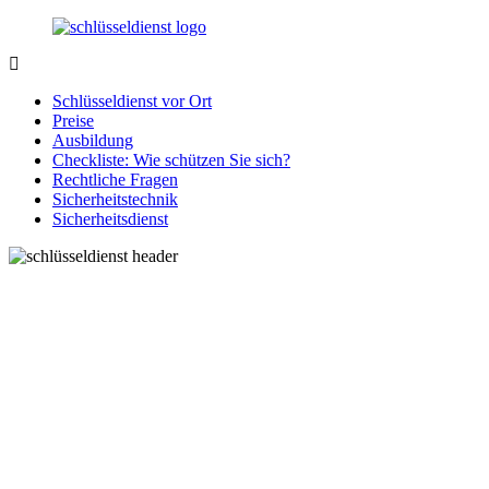
Zurück
zum
Inhalt
SchluesseldienstDirekt.de
Ihre
Notlage
Schlüsseldienst vor Ort
wird
Preise
gelöst!
Ausbildung
Checkliste: Wie schützen Sie sich?
Rechtliche Fragen
Sicherheitstechnik
Sicherheitsdienst