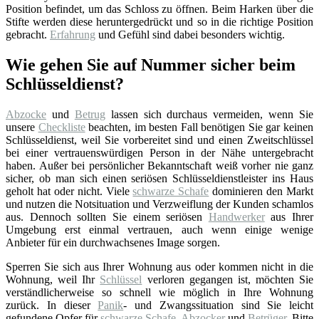
Position befindet, um das Schloss zu öffnen. Beim Harken über die
Stifte werden diese heruntergedrückt und so in die richtige Position
gebracht.
Erfahrung
und Gefühl sind dabei besonders wichtig.
Wie gehen Sie auf Nummer sicher beim
Schlüsseldienst?
Abzocke
und
Betrug
lassen sich durchaus vermeiden, wenn Sie
unsere
Checkliste
beachten, im besten Fall benötigen Sie gar keinen
Schlüsseldienst, weil Sie vorbereitet sind und einen Zweitschlüssel
bei einer vertrauenswürdigen Person in der Nähe untergebracht
haben. Außer bei persönlicher Bekanntschaft weiß vorher nie ganz
sicher, ob man sich einen seriösen Schlüsseldienstleister ins Haus
geholt hat oder nicht. Viele
schwarze Schafe
dominieren den Markt
und nutzen die Notsituation und Verzweiflung der Kunden schamlos
aus. Dennoch sollten Sie einem seriösen
Handwerker
aus Ihrer
Umgebung erst einmal vertrauen, auch wenn einige wenige
Anbieter für ein durchwachsenes Image sorgen.
Sperren Sie sich aus Ihrer Wohnung aus oder kommen nicht in die
Wohnung, weil Ihr
Schlüssel
verloren gegangen ist, möchten Sie
verständlicherweise so schnell wie möglich in Ihre Wohnung
zurück. In dieser
Panik
- und Zwangssituation sind Sie leicht
gefundene Opfer für
schwarze Schafe
,
Abzocker
und
Betrüger
. Bitte