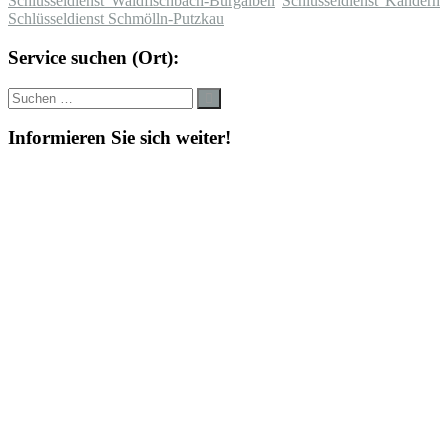
Schlüsseldienst Waldfischbach-Burgalben
Schlüsseldienst Kandern
Schlüsseldienst Schmölln-Putzkau
Service suchen (Ort):
Suche
Suchen
nach:
Informieren Sie sich weiter!