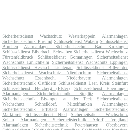
Sicherheitsdienst Wachschutz Westerkappeln
Alarmanlagen
Sicherheitstechnik Pfreimd
Schlüsseldienst Wabern
Schlüsseldienst
Borchen
Alarmanlagen Sicherheitstechnik Bad Krozingen
Schlüsseldienst Biberbach, Schwaben
Sicherheitsdienst Wachschutz
Fürstenfeldbruck
Schlüsseldienst Gomaringen
Sicherheitsdienst
Wachschutz Emlichheim
Sicherheitsdienst Wachschutz Eppingen
Schlüsseldienst Hessisch Lichtenau
Schlüsseldienst Billwerder
Sicherheitsdienst Wachschutz Altenbochum
Sicherheitsdienst
Wachschutz Essenbach, Niederbayern
Alarmanlagen
Sicherheitstechnik Ostfildern
Schlüsseldienst Laer, Kreis Steinfurt
Schlüsseldienst Herzberg (Elster)
Schlüsseldienst Eberdingen
Alarmanlagen Sicherheitstechnik Steglitz
Alarmanlagen
Sicherheitstechnik Bissingen an der Teck
Sicherheitsdienst
Wachschutz Schnelldorf, Mittelfranken
Alarmanlagen
Sicherheitstechnik Erftstadt
Alarmanlagen Sicherheitstechnik
Marktbreit
Schlüsseldienst Nied
Sicherheitsdienst Wachschutz
Soltau
Alarmanlagen Sicherheitstechnik Adorf, Vogtland
Alarmanlagen Sicherheitstechnik Petershausen, Oberbayern