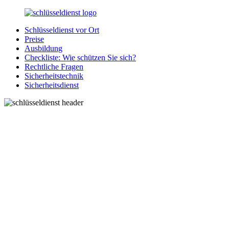
Zurück
zum
Schlüsseldienst vor Ort
Inhalt
SchluesseldienstDirekt.de
Ihre
Preise
Notlage
Ausbildung
wird
Checkliste: Wie schützen Sie sich?
gelöst!
Rechtliche Fragen
Sicherheitstechnik
Sicherheitsdienst