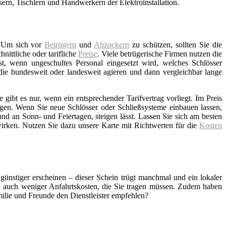
asern, Tischlern und Handwerkern der Elektroinstallation.
 Um sich vor
Betrügern
und
Abzockern
zu schützen, sollten Sie die
ittliche oder tarifliche
Preise
. Viele betrügerische Firmen nutzen die
st, wenn ungeschultes Personal eingesetzt wird, welches Schlösser
 die bundesweit oder landesweit agieren und dann vergleichbar lange
gibt es nur, wenn ein entsprechender Tarifvertrag vorliegt. Im Preis
gen. Wenn Sie neue Schlösser oder Schließsysteme einbauen lassen,
nd an Sonn- und Feiertagen, steigen lässt. Lassen Sie sich am besten
wirken. Nutzen Sie dazu unsere Karte mit Richtwerten für die
Kosten
 günstiger erscheinen – dieser Schein trügt manchmal und ein lokaler
ch auch weniger Anfahrtskosten, die Sie tragen müssen. Zudem haben
amilie und Freunde den Dienstleister empfehlen?