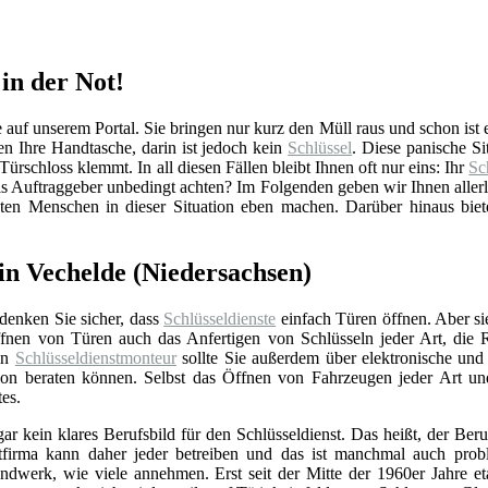
 in der Not!
uf unserem Portal. Sie bringen nur kurz den Müll raus und schon ist es
 Ihre Handtasche, darin ist jedoch kein
Schlüssel
. Diese panische S
Türschloss klemmt. In all diesen Fällen bleibt Ihnen oft nur eins: Ihr
Sc
s Auftraggeber unbedingt achten? Im Folgenden geben wir Ihnen aller
sten Menschen in dieser Situation eben machen. Darüber hinaus biet
in Vechelde (Niedersachsen)
 denken Sie sicher, dass
Schlüsseldienste
einfach Türen öffnen. Aber si
nen von Türen auch das Anfertigen von Schlüsseln jeder Art, die 
Ein
Schlüsseldienstmonteur
sollte Sie außerdem über elektronische un
ation beraten können. Selbst das Öffnen von Fahrzeugen jeder Art u
tes.
gar kein klares Berufsbild für den Schlüsseldienst. Das heißt, der Beru
stfirma kann daher jeder betreiben und das ist manchmal auch prob
ndwerk, wie viele annehmen. Erst seit der Mitte der 1960er Jahre eta