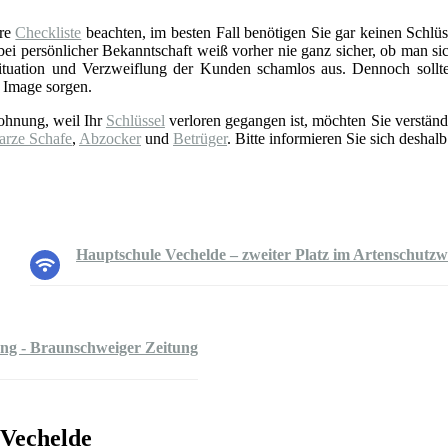
ere
Checkliste
beachten, im besten Fall benötigen Sie gar keinen Schlüss
 persönlicher Bekanntschaft weiß vorher nie ganz sicher, ob man sich 
tuation und Verzweiflung der Kunden schamlos aus. Dennoch sollt
 Image sorgen.
ohnung, weil Ihr
Schlüssel
verloren gegangen ist, möchten Sie verständ
arze Schafe
,
Abzocker
und
Betrüger
. Bitte informieren Sie sich deshalb
Hauptschule Vechelde – zweiter Platz im Artenschutz
uung - Braunschweiger Zeitung
 Vechelde