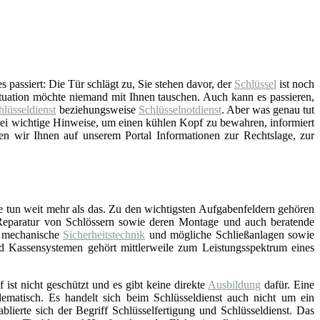
 passiert: Die Tür schlägt zu, Sie stehen davor, der
Schlüssel
ist noch
ituation möchte niemand mit Ihnen tauschen. Auch kann es passieren,
hlüsseldienst
beziehungsweise
Schlüsselnotdienst
. Aber was genau tut
lei wichtige Hinweise, um einen kühlen Kopf zu bewahren, informiert
en wir Ihnen auf unserem Portal Informationen zur Rechtslage, zur
e tun weit mehr als das. Zu den wichtigsten Aufgabenfeldern gehören
Reparatur von Schlössern sowie deren Montage und auch beratende
d mechanische
Sicherheitstechnik
und mögliche Schließanlagen sowie
nd Kassensystemen gehört mittlerweile zum Leistungsspektrum eines
f ist nicht geschützt und es gibt keine direkte
Ausbildung
dafür. Eine
lematisch. Es handelt sich beim Schlüsseldienst auch nicht um ein
blierte sich der Begriff Schlüsselfertigung und Schlüsseldienst. Das