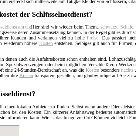
rum erstreckt sich mittlerweile auf Tätigkeitsfelder von Schlossern, Gl
kostet der Schlüsselnotdienst?
Hier sind wir wieder beim Thema
schwarze Schafe
.
gsweise deren Zusammensetzung kennen. In der Regel gibt es durchschn
 ihrer Kunden und verlangen viel zu hohe
Preise
. Das passiert mei
rch wiederum höhere
Kosten
entstehen. Selbiges gilt auch für Firmen,
n denen auch die Anfahrtskosten schon enthalten sind. Lohnzuschläge 
z von Spezialwerkzeugen oder beim möglichen Verschleiß von Werkzeu
ft eine 24-Stunden-Bereitschaft an, was die
Kosten
besonders
nachts
u
llten ihre
Kosten
transparent gestalten, um glaubwürdige auf Sie zu 
üsseldienst?
l, einen lokalen Anbieter zu finden. Selbst wenn andere Dienstleister
 schon bei den Kosten: Ein kürzerer Anfahrtsweg bedeutet automatis
r sie informieren kann. Wie ist das Image vor Ort? Können vielleicht F