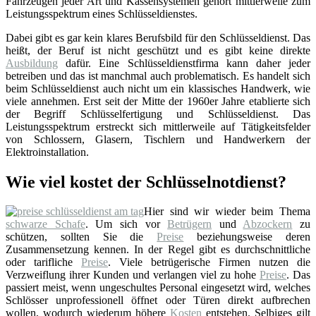
Fahrzeugen jeder Art und Kassensystemen gehört mittlerweile zum
Leistungsspektrum eines Schlüsseldienstes.
Dabei gibt es gar kein klares Berufsbild für den Schlüsseldienst. Das
heißt, der Beruf ist nicht geschützt und es gibt keine direkte
Ausbildung
dafür. Eine Schlüsseldienstfirma kann daher jeder
betreiben und das ist manchmal auch problematisch. Es handelt sich
beim Schlüsseldienst auch nicht um ein klassisches Handwerk, wie
viele annehmen. Erst seit der Mitte der 1960er Jahre etablierte sich
der Begriff Schlüsselfertigung und Schlüsseldienst. Das
Leistungsspektrum erstreckt sich mittlerweile auf Tätigkeitsfelder
von Schlossern, Glasern, Tischlern und Handwerkern der
Elektroinstallation.
Wie viel kostet der Schlüsselnotdienst?
Hier sind wir wieder beim Thema
schwarze Schafe
. Um sich vor
Betrügern
und
Abzockern
zu
schützen, sollten Sie die
Preise
beziehungsweise deren
Zusammensetzung kennen. In der Regel gibt es durchschnittliche
oder tarifliche
Preise
. Viele betrügerische Firmen nutzen die
Verzweiflung ihrer Kunden und verlangen viel zu hohe
Preise
. Das
passiert meist, wenn ungeschultes Personal eingesetzt wird, welches
Schlösser unprofessionell öffnet oder Türen direkt aufbrechen
wollen, wodurch wiederum höhere
Kosten
entstehen. Selbiges gilt