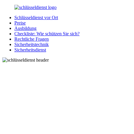
Zurück
zum
Schlüsseldienst vor Ort
Inhalt
SchluesseldienstDirekt.de
Ihre
Preise
Notlage
Ausbildung
wird
Checkliste: Wie schützen Sie sich?
gelöst!
Rechtliche Fragen
Sicherheitstechnik
Sicherheitsdienst