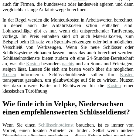
auch für Firmen, die bundesweit oder landesweit agieren und dann
vergleichbar lange Anfahrtswege berechnen.
In der Regel werden die Monteurkosten in Arbeitswerten berechnet,
in denen auch die Anfahrtskosten schon enthalten sind.
Lohnzuschläge gibt es nur, wenn ein entsprechender Tarifvertrag
vorliegt. Im Preis enthalten sind oft auch Materialkosten, zum
Beispiel beim Einsatz von Spezialwerkzeugen oder beim möglichen
Verschleiß von Werkzeugen. Wenn Sie neue Schlösser oder
Schließsysteme einbauen lassen, muss das auch berechnet werden.
Schlüsselnotdienste bieten zudem oft eine 24-Stunden-Bereitschaft
an, was die
Kosten
besonders
nachts
und an Sonn- und Feiertagen,
steigen lässt. Lassen Sie sich am besten vorab über die möglichen
Kosten
informieren. Schlüsselnotdienste sollten ihre
Kosten
transparent gestalten, um glaubwürdige auf Sie zu wirken. Nutzen
Sie dazu unsere Karte mit Richtwerten für die
Kosten
einer
klassischen Türöffnung.
Wie finde ich in Velpke, Niedersachsen
einen empfehlenswerten Schlüsseldienst?
Wenn Sie einen
Schlüsselnotdienst
brauchen, ist es immer von
Vorteil, einen lokalen Anbieter zu finden. Selbst wenn andere
Dienstleister günstiger erscheinen – dieser Schein trügt manchmal