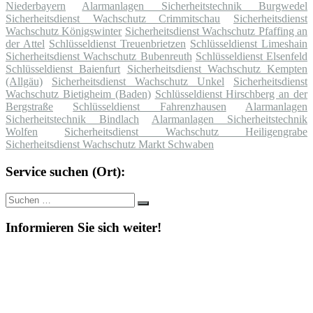
Niederbayern
Alarmanlagen Sicherheitstechnik Burgwedel
Sicherheitsdienst Wachschutz Crimmitschau
Sicherheitsdienst
Wachschutz Königswinter
Sicherheitsdienst Wachschutz Pfaffing an
der Attel
Schlüsseldienst Treuenbrietzen
Schlüsseldienst Limeshain
Sicherheitsdienst Wachschutz Bubenreuth
Schlüsseldienst Elsenfeld
Schlüsseldienst Baienfurt
Sicherheitsdienst Wachschutz Kempten
(Allgäu)
Sicherheitsdienst Wachschutz Unkel
Sicherheitsdienst
Wachschutz Bietigheim (Baden)
Schlüsseldienst Hirschberg an der
Bergstraße
Schlüsseldienst Fahrenzhausen
Alarmanlagen
Sicherheitstechnik Bindlach
Alarmanlagen Sicherheitstechnik
Wolfen
Sicherheitsdienst Wachschutz Heiligengrabe
Sicherheitsdienst Wachschutz Markt Schwaben
Service suchen (Ort):
Suche
Suchen
nach:
Informieren Sie sich weiter!