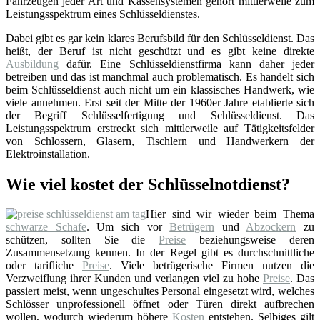
Fahrzeugen jeder Art und Kassensystemen gehört mittlerweile zum
Leistungsspektrum eines Schlüsseldienstes.
Dabei gibt es gar kein klares Berufsbild für den Schlüsseldienst. Das
heißt, der Beruf ist nicht geschützt und es gibt keine direkte
Ausbildung
dafür. Eine Schlüsseldienstfirma kann daher jeder
betreiben und das ist manchmal auch problematisch. Es handelt sich
beim Schlüsseldienst auch nicht um ein klassisches Handwerk, wie
viele annehmen. Erst seit der Mitte der 1960er Jahre etablierte sich
der Begriff Schlüsselfertigung und Schlüsseldienst. Das
Leistungsspektrum erstreckt sich mittlerweile auf Tätigkeitsfelder
von Schlossern, Glasern, Tischlern und Handwerkern der
Elektroinstallation.
Wie viel kostet der Schlüsselnotdienst?
Hier sind wir wieder beim Thema
schwarze Schafe
. Um sich vor
Betrügern
und
Abzockern
zu
schützen, sollten Sie die
Preise
beziehungsweise deren
Zusammensetzung kennen. In der Regel gibt es durchschnittliche
oder tarifliche
Preise
. Viele betrügerische Firmen nutzen die
Verzweiflung ihrer Kunden und verlangen viel zu hohe
Preise
. Das
passiert meist, wenn ungeschultes Personal eingesetzt wird, welches
Schlösser unprofessionell öffnet oder Türen direkt aufbrechen
wollen, wodurch wiederum höhere
Kosten
entstehen. Selbiges gilt