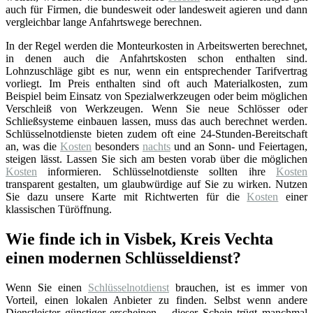
auch für Firmen, die bundesweit oder landesweit agieren und dann
vergleichbar lange Anfahrtswege berechnen.
In der Regel werden die Monteurkosten in Arbeitswerten berechnet,
in denen auch die Anfahrtskosten schon enthalten sind.
Lohnzuschläge gibt es nur, wenn ein entsprechender Tarifvertrag
vorliegt. Im Preis enthalten sind oft auch Materialkosten, zum
Beispiel beim Einsatz von Spezialwerkzeugen oder beim möglichen
Verschleiß von Werkzeugen. Wenn Sie neue Schlösser oder
Schließsysteme einbauen lassen, muss das auch berechnet werden.
Schlüsselnotdienste bieten zudem oft eine 24-Stunden-Bereitschaft
an, was die
Kosten
besonders
nachts
und an Sonn- und Feiertagen,
steigen lässt. Lassen Sie sich am besten vorab über die möglichen
Kosten
informieren. Schlüsselnotdienste sollten ihre
Kosten
transparent gestalten, um glaubwürdige auf Sie zu wirken. Nutzen
Sie dazu unsere Karte mit Richtwerten für die
Kosten
einer
klassischen Türöffnung.
Wie finde ich in Visbek, Kreis Vechta
einen modernen Schlüsseldienst?
Wenn Sie einen
Schlüsselnotdienst
brauchen, ist es immer von
Vorteil, einen lokalen Anbieter zu finden. Selbst wenn andere
Dienstleister günstiger erscheinen – dieser Schein trügt manchmal