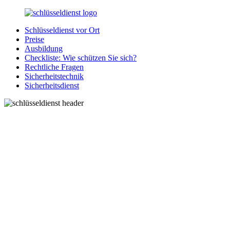
Zurück
zum
Schlüsseldienst vor Ort
Inhalt
SchluesseldienstDirekt.de
Ihre
Preise
Notlage
Ausbildung
wird
Checkliste: Wie schützen Sie sich?
gelöst!
Rechtliche Fragen
Sicherheitstechnik
Sicherheitsdienst