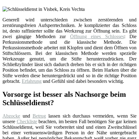
Generell wird unterschieden zwischen zerstörenden und
zerstörungsfreien Aufsperrtechniken. Je komplizierter das Schloss
ist, desto raffinierter sollte das Werkzeug zur Öffnung sein. Es gibt
zwei gängige Methoden zur
Öffnung eines Schlosses
: Die
Perkussionsmethode und die klassische Methode. Die
Perkussionsmethode arbeitet mit Klopfen und dient dem Öffnen von
Stiftschlössern. Bei der klassischen Methode werden spezielle
Werkzeuge genutzt, um die Stifte herunterzudrücken. Der
Schließzylinder lässt sich dadurch drehen bis er sich in der richtigen
Position befindet, um das Schloss zu öffnen. Beim Harken über die
Stifte werden diese heruntergedrückt und so in die richtige Position
gebracht.
Erfahrung
und Gefühl sind dabei besonders wichtig.
Vorsorge ist besser als Nachsorge beim
Schlüsseldienst?
Abzocke
und
Betrug
lassen sich durchaus vermeiden, wenn Sie
unsere
Checkliste
beachten, im besten Fall benötigen Sie gar keinen
Schlüsseldienst, weil Sie vorbereitet sind und einen Zweitschlüssel
bei einer vertrauenswürdigen Person in der Nähe untergebracht
haben. Außer bei persönlicher Bekanntschaft weiß vorher nie ganz