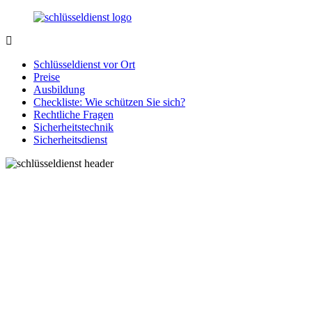
Zurück
zum
Inhalt
SchluesseldienstDirekt.de
Ihre
Notlage
Schlüsseldienst vor Ort
wird
Preise
gelöst!
Ausbildung
Checkliste: Wie schützen Sie sich?
Rechtliche Fragen
Sicherheitstechnik
Sicherheitsdienst