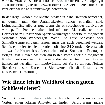
wollen, wodurch wiederum höhere
Kosten
entstehen. Selbiges gilt
auch für Firmen, die bundesweit oder landesweit agieren und dann
vergleichbar lange Anfahrtswege berechnen.
In der Regel werden die Monteurkosten in Arbeitswerten berechnet,
in denen auch die Anfahrtskosten schon enthalten sind.
Lohnzuschläge gibt es nur, wenn ein entsprechender Tarifvertrag
vorliegt. Im Preis enthalten sind oft auch Materialkosten, zum
Beispiel beim Einsatz von Spezialwerkzeugen oder beim möglichen
Verschleiß von Werkzeugen. Wenn Sie neue Schlösser oder
Schließsysteme einbauen lassen, muss das auch berechnet werden.
Schlüsselnotdienste bieten zudem oft eine 24-Stunden-Bereitschaft
an, was die
Kosten
besonders
nachts
und an Sonn- und Feiertagen,
steigen lässt. Lassen Sie sich am besten vorab über die möglichen
Kosten
informieren. Schlüsselnotdienste sollten ihre
Kosten
transparent gestalten, um glaubwürdige auf Sie zu wirken. Nutzen
Sie dazu unsere Karte mit Richtwerten für die
Kosten
einer
klassischen Türöffnung.
Wie finde ich in Waldbröl einen guten
Schlüsseldienst?
Wenn Sie einen
Schlüsselnotdienst
brauchen, ist es immer von
Vorteil, einen lokalen Anbieter zu finden. Selbst wenn andere