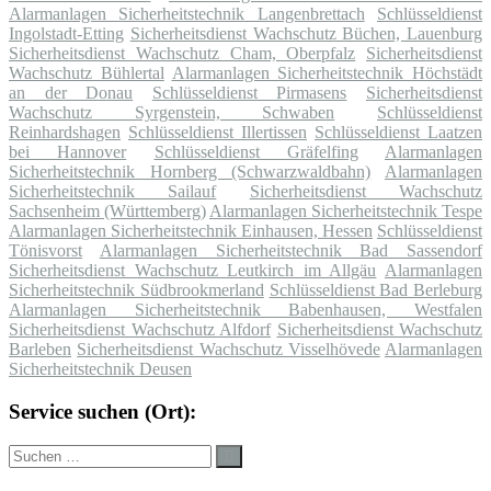
Alarmanlagen Sicherheitstechnik Langenbrettach
Schlüsseldienst
Ingolstadt-Etting
Sicherheitsdienst Wachschutz Büchen, Lauenburg
Sicherheitsdienst Wachschutz Cham, Oberpfalz
Sicherheitsdienst
Wachschutz Bühlertal
Alarmanlagen Sicherheitstechnik Höchstädt
an der Donau
Schlüsseldienst Pirmasens
Sicherheitsdienst
Wachschutz Syrgenstein, Schwaben
Schlüsseldienst
Reinhardshagen
Schlüsseldienst Illertissen
Schlüsseldienst Laatzen
bei Hannover
Schlüsseldienst Gräfelfing
Alarmanlagen
Sicherheitstechnik Hornberg (Schwarzwaldbahn)
Alarmanlagen
Sicherheitstechnik Sailauf
Sicherheitsdienst Wachschutz
Sachsenheim (Württemberg)
Alarmanlagen Sicherheitstechnik Tespe
Alarmanlagen Sicherheitstechnik Einhausen, Hessen
Schlüsseldienst
Tönisvorst
Alarmanlagen Sicherheitstechnik Bad Sassendorf
Sicherheitsdienst Wachschutz Leutkirch im Allgäu
Alarmanlagen
Sicherheitstechnik Südbrookmerland
Schlüsseldienst Bad Berleburg
Alarmanlagen Sicherheitstechnik Babenhausen, Westfalen
Sicherheitsdienst Wachschutz Alfdorf
Sicherheitsdienst Wachschutz
Barleben
Sicherheitsdienst Wachschutz Visselhövede
Alarmanlagen
Sicherheitstechnik Deusen
Service suchen (Ort):
Suche
Suchen
nach: