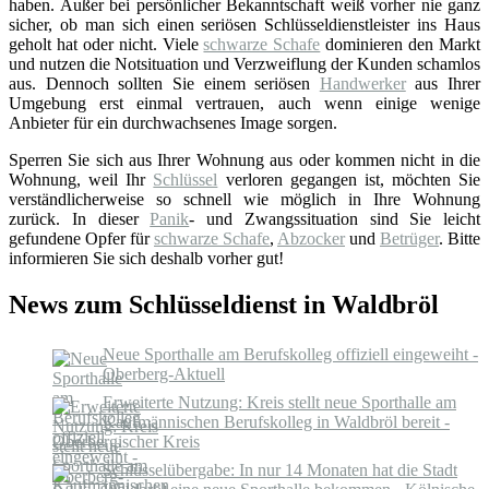
haben. Außer bei persönlicher Bekanntschaft weiß vorher nie ganz
sicher, ob man sich einen seriösen Schlüsseldienstleister ins Haus
geholt hat oder nicht. Viele
schwarze Schafe
dominieren den Markt
und nutzen die Notsituation und Verzweiflung der Kunden schamlos
aus. Dennoch sollten Sie einem seriösen
Handwerker
aus Ihrer
Umgebung erst einmal vertrauen, auch wenn einige wenige
Anbieter für ein durchwachsenes Image sorgen.
Sperren Sie sich aus Ihrer Wohnung aus oder kommen nicht in die
Wohnung, weil Ihr
Schlüssel
verloren gegangen ist, möchten Sie
verständlicherweise so schnell wie möglich in Ihre Wohnung
zurück. In dieser
Panik
- und Zwangssituation sind Sie leicht
gefundene Opfer für
schwarze Schafe
,
Abzocker
und
Betrüger
. Bitte
informieren Sie sich deshalb vorher gut!
News zum Schlüsseldienst in Waldbröl
Neue Sporthalle am Berufskolleg offiziell eingeweiht -
Oberberg-Aktuell
Erweiterte Nutzung: Kreis stellt neue Sporthalle am
Kaufmännischen Berufskolleg in Waldbröl bereit -
Oberbergischer Kreis
Schlüsselübergabe: In nur 14 Monaten hat die Stadt