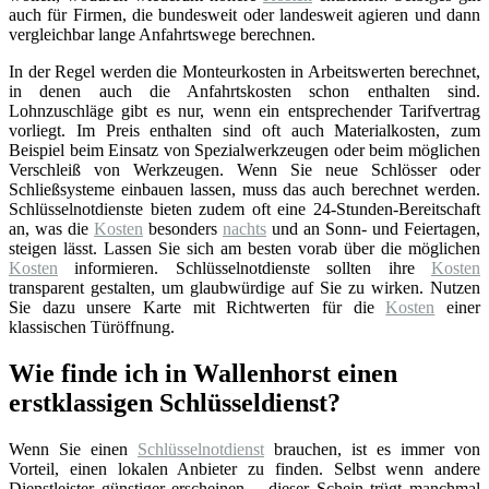
auch für Firmen, die bundesweit oder landesweit agieren und dann
vergleichbar lange Anfahrtswege berechnen.
In der Regel werden die Monteurkosten in Arbeitswerten berechnet,
in denen auch die Anfahrtskosten schon enthalten sind.
Lohnzuschläge gibt es nur, wenn ein entsprechender Tarifvertrag
vorliegt. Im Preis enthalten sind oft auch Materialkosten, zum
Beispiel beim Einsatz von Spezialwerkzeugen oder beim möglichen
Verschleiß von Werkzeugen. Wenn Sie neue Schlösser oder
Schließsysteme einbauen lassen, muss das auch berechnet werden.
Schlüsselnotdienste bieten zudem oft eine 24-Stunden-Bereitschaft
an, was die
Kosten
besonders
nachts
und an Sonn- und Feiertagen,
steigen lässt. Lassen Sie sich am besten vorab über die möglichen
Kosten
informieren. Schlüsselnotdienste sollten ihre
Kosten
transparent gestalten, um glaubwürdige auf Sie zu wirken. Nutzen
Sie dazu unsere Karte mit Richtwerten für die
Kosten
einer
klassischen Türöffnung.
Wie finde ich in Wallenhorst einen
erstklassigen Schlüsseldienst?
Wenn Sie einen
Schlüsselnotdienst
brauchen, ist es immer von
Vorteil, einen lokalen Anbieter zu finden. Selbst wenn andere
Dienstleister günstiger erscheinen – dieser Schein trügt manchmal