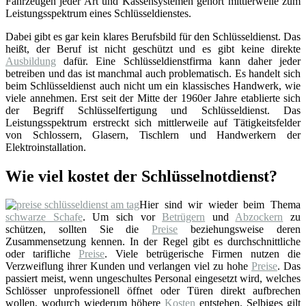
Fahrzeugen jeder Art und Kassensystemen gehört mittlerweile zum
Leistungsspektrum eines Schlüsseldienstes.
Dabei gibt es gar kein klares Berufsbild für den Schlüsseldienst. Das
heißt, der Beruf ist nicht geschützt und es gibt keine direkte
Ausbildung
dafür. Eine Schlüsseldienstfirma kann daher jeder
betreiben und das ist manchmal auch problematisch. Es handelt sich
beim Schlüsseldienst auch nicht um ein klassisches Handwerk, wie
viele annehmen. Erst seit der Mitte der 1960er Jahre etablierte sich
der Begriff Schlüsselfertigung und Schlüsseldienst. Das
Leistungsspektrum erstreckt sich mittlerweile auf Tätigkeitsfelder
von Schlossern, Glasern, Tischlern und Handwerkern der
Elektroinstallation.
Wie viel kostet der Schlüsselnotdienst?
Hier sind wir wieder beim Thema
schwarze Schafe
. Um sich vor
Betrügern
und
Abzockern
zu
schützen, sollten Sie die
Preise
beziehungsweise deren
Zusammensetzung kennen. In der Regel gibt es durchschnittliche
oder tarifliche
Preise
. Viele betrügerische Firmen nutzen die
Verzweiflung ihrer Kunden und verlangen viel zu hohe
Preise
. Das
passiert meist, wenn ungeschultes Personal eingesetzt wird, welches
Schlösser unprofessionell öffnet oder Türen direkt aufbrechen
wollen, wodurch wiederum höhere
Kosten
entstehen. Selbiges gilt