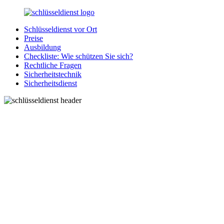
Zurück
zum
Schlüsseldienst vor Ort
Inhalt
SchluesseldienstDirekt.de
Ihre
Preise
Notlage
Ausbildung
wird
Checkliste: Wie schützen Sie sich?
gelöst!
Rechtliche Fragen
Sicherheitstechnik
Sicherheitsdienst