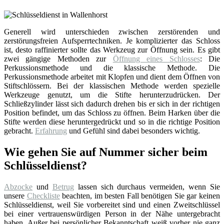
Generell wird unterschieden zwischen zerstörenden und
zerstörungsfreien Aufsperrtechniken. Je komplizierter das Schloss
ist, desto raffinierter sollte das Werkzeug zur Öffnung sein. Es gibt
zwei gängige Methoden zur
Öffnung eines Schlosses
: Die
Perkussionsmethode und die klassische Methode. Die
Perkussionsmethode arbeitet mit Klopfen und dient dem Öffnen von
Stiftschlössern. Bei der klassischen Methode werden spezielle
Werkzeuge genutzt, um die Stifte herunterzudrücken. Der
Schließzylinder lässt sich dadurch drehen bis er sich in der richtigen
Position befindet, um das Schloss zu öffnen. Beim Harken über die
Stifte werden diese heruntergedrückt und so in die richtige Position
gebracht.
Erfahrung
und Gefühl sind dabei besonders wichtig.
Wie gehen Sie auf Nummer sicher beim
Schlüsseldienst?
Abzocke
und
Betrug
lassen sich durchaus vermeiden, wenn Sie
unsere
Checkliste
beachten, im besten Fall benötigen Sie gar keinen
Schlüsseldienst, weil Sie vorbereitet sind und einen Zweitschlüssel
bei einer vertrauenswürdigen Person in der Nähe untergebracht
haben. Außer bei persönlicher Bekanntschaft weiß vorher nie ganz