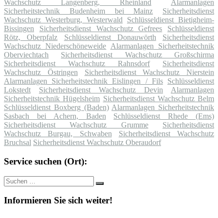
Wachschutz Langenberg, Rheinland
Alarmanlagen
Sicherheitstechnik Budenheim bei Mainz
Sicherheitsdienst
Wachschutz Westerburg, Westerwald
Schlüsseldienst Bietigheim-
Bissingen
Sicherheitsdienst Wachschutz Gefrees
Schlüsseldienst
Rötz, Oberpfalz
Schlüsseldienst Donauwörth
Sicherheitsdienst
Wachschutz Niederschöneweide
Alarmanlagen Sicherheitstechnik
Oberviechtach
Sicherheitsdienst Wachschutz Großschirma
Sicherheitsdienst Wachschutz Rahnsdorf
Sicherheitsdienst
Wachschutz Östringen
Sicherheitsdienst Wachschutz Nierstein
Alarmanlagen Sicherheitstechnik Eislingen / Fils
Schlüsseldienst
Lokstedt
Sicherheitsdienst Wachschutz Devin
Alarmanlagen
Sicherheitstechnik Hügelsheim
Sicherheitsdienst Wachschutz Belm
Schlüsseldienst Boxberg (Baden)
Alarmanlagen Sicherheitstechnik
Sasbach bei Achern, Baden
Schlüsseldienst Rhede (Ems)
Sicherheitsdienst Wachschutz Grumme
Sicherheitsdienst
Wachschutz Burgau, Schwaben
Sicherheitsdienst Wachschutz
Bruchsal
Sicherheitsdienst Wachschutz Oberaudorf
Service suchen (Ort):
Suche
Suchen
nach:
Informieren Sie sich weiter!