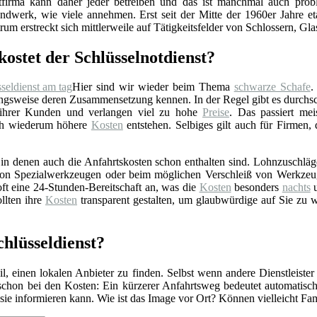
stfirma kann daher jeder betreiben und das ist manchmal auch prob
ndwerk, wie viele annehmen. Erst seit der Mitte der 1960er Jahre eta
rum erstreckt sich mittlerweile auf Tätigkeitsfelder von Schlossern, Gl
kostet der Schlüsselnotdienst?
Hier sind wir wieder beim Thema
schwarze Schafe
.
gsweise deren Zusammensetzung kennen. In der Regel gibt es durchschn
 ihrer Kunden und verlangen viel zu hohe
Preise
. Das passiert mei
rch wiederum höhere
Kosten
entstehen. Selbiges gilt auch für Firmen,
n denen auch die Anfahrtskosten schon enthalten sind. Lohnzuschläge 
z von Spezialwerkzeugen oder beim möglichen Verschleiß von Werkzeu
ft eine 24-Stunden-Bereitschaft an, was die
Kosten
besonders
nachts
u
llten ihre
Kosten
transparent gestalten, um glaubwürdige auf Sie zu 
hlüsseldienst?
l, einen lokalen Anbieter zu finden. Selbst wenn andere Dienstleister
 schon bei den Kosten: Ein kürzerer Anfahrtsweg bedeutet automatis
r sie informieren kann. Wie ist das Image vor Ort? Können vielleicht F