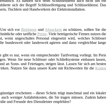
lematisch. Es handelt sich beim Schlüsseldienst auch nicht um ein
blierte sich der Begriff Schlüsselfertigung und Schlüsseldienst. Das
asern, Tischlern und Handwerkern der Elektroinstallation.
 Um sich vor
Betrügern
und
Abzockern
zu schützen, sollten Sie die
ittliche oder tarifliche
Preise
. Viele betrügerische Firmen nutzen die
st, wenn ungeschultes Personal eingesetzt wird, welches Schlösser
 die bundesweit oder landesweit agieren und dann vergleichbar lange
gibt es nur, wenn ein entsprechender Tarifvertrag vorliegt. Im Preis
gen. Wenn Sie neue Schlösser oder Schließsysteme einbauen lassen,
nd an Sonn- und Feiertagen, steigen lässt. Lassen Sie sich am besten
wirken. Nutzen Sie dazu unsere Karte mit Richtwerten für die
Kosten
 günstiger erscheinen – dieser Schein trügt manchmal und ein lokaler
ch auch weniger Anfahrtskosten, die Sie tragen müssen. Zudem haben
amilie und Freunde den Dienstleister empfehlen?