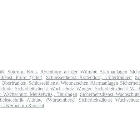
chnik Sottrum, Kreis Rotenburg an der Wümme
Alarmanlagen Siche
ldienst Prüm (Eifel)
Schlüsseldienst Rottendorf, Unterfranken
Sc
, Oberfranken
Schlüsseldienst Wietmarschen
Alarmanlagen Sicherheit
erhude
Sicherheitsdienst Wachschutz Wangen
Sicherheitsdienst Wa
nst Wachschutz Meuselwitz, Thüringen
Sicherheitsdienst Wachschu
heitstechnik Althütte (Württemberg)
Sicherheitsdienst Wachschutz
nst Kernen im Remstal