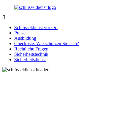
Zurück
zum
Inhalt
SchluesseldienstDirekt.de
Ihre
Notlage
Schlüsseldienst vor Ort
wird
Preise
gelöst!
Ausbildung
Checkliste: Wie schützen Sie sich?
Rechtliche Fragen
Sicherheitstechnik
Sicherheitsdienst