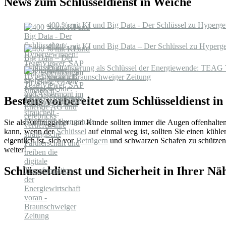
News zum Schlüsseldienst in Weiche
400 % mit KI und Big Data - Der Schlüssel zu Hyperge
400 % mit KI und Big Data – Der Schlüssel zu Hyperge
Digitalisierung als Schlüssel der Energiewende: TEAG Th
voran - Braunschweiger Zeitung
Bestens vorbereitet zum Schlüsseldienst i
Sie als Auftraggeber und Kunde sollten immer die Augen offenhalte
kann, wenn der
Schlüssel
auf einmal weg ist, sollten Sie einen küh
eigentlich ist, sich vor
Betrügern
und schwarzen Schafen zu schützen.
weiter!
Schlüsseldienst und Sicherheit in Ihrer Nä