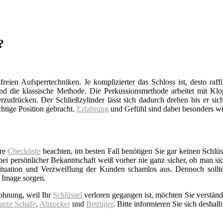
?
reien Aufsperrtechniken. Je komplizierter das Schloss ist, desto raff
d die klassische Methode. Die Perkussionsmethode arbeitet mit Klop
zudrücken. Der Schließzylinder lässt sich dadurch drehen bis er sich
chtige Position gebracht.
Erfahrung
und Gefühl sind dabei besonders wi
ere
Checkliste
beachten, im besten Fall benötigen Sie gar keinen Schlüss
 persönlicher Bekanntschaft weiß vorher nie ganz sicher, ob man sich 
tuation und Verzweiflung der Kunden schamlos aus. Dennoch sollt
 Image sorgen.
ohnung, weil Ihr
Schlüssel
verloren gegangen ist, möchten Sie verständ
arze Schafe
,
Abzocker
und
Betrüger
. Bitte informieren Sie sich deshalb