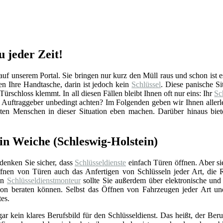
u jeder Zeit!
 unserem Portal. Sie bringen nur kurz den Müll raus und schon ist es 
 Ihre Handtasche, darin ist jedoch kein
Schlüssel
. Diese panische S
Türschloss klemmt. In all diesen Fällen bleibt Ihnen oft nur eins: Ihr
Sc
 Auftraggeber unbedingt achten? Im Folgenden geben wir Ihnen allerl
sten Menschen in dieser Situation eben machen. Darüber hinaus biet
n Weiche (Schleswig-Holstein)
 denken Sie sicher, dass
Schlüsseldienste
einfach Türen öffnen. Aber si
nen von Türen auch das Anfertigen von Schlüsseln jeder Art, die 
Ein
Schlüsseldienstmonteur
sollte Sie außerdem über elektronische un
ation beraten können. Selbst das Öffnen von Fahrzeugen jeder Art u
tes.
gar kein klares Berufsbild für den Schlüsseldienst. Das heißt, der Beru