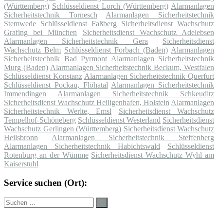
(Württemberg)
Schlüsseldienst Lorch (Württemberg)
Alarmanlagen
Sicherheitstechnik Tornesch
Alarmanlagen Sicherheitstechnik
Stemwede
Schlüsseldienst Faßberg
Sicherheitsdienst Wachschutz
Grafing bei München
Sicherheitsdienst Wachschutz Adelebsen
Alarmanlagen Sicherheitstechnik Gera
Sicherheitsdienst
Wachschutz Belm
Schlüsseldienst Forbach (Baden)
Alarmanlagen
Sicherheitstechnik Bad Pyrmont
Alarmanlagen Sicherheitstechnik
Murg (Baden)
Alarmanlagen Sicherheitstechnik Beckum, Westfalen
Schlüsseldienst Konstanz
Alarmanlagen Sicherheitstechnik Querfurt
Schlüsseldienst Pockau, Flöhatal
Alarmanlagen Sicherheitstechnik
Immendingen
Alarmanlagen Sicherheitstechnik Schkeuditz
Sicherheitsdienst Wachschutz Heiligenhafen, Holstein
Alarmanlagen
Sicherheitstechnik Werlte, Emsl
Sicherheitsdienst Wachschutz
Tempelhof-Schöneberg
Schlüsseldienst Westerland
Sicherheitsdienst
Wachschutz Gerlingen (Württemberg)
Sicherheitsdienst Wachschutz
Heilsbronn
Alarmanlagen Sicherheitstechnik Steffenberg
Alarmanlagen Sicherheitstechnik Habichtswald
Schlüsseldienst
Rotenburg an der Wümme
Sicherheitsdienst Wachschutz Wyhl am
Kaiserstuhl
Service suchen (Ort):
Suche
Suchen
nach: