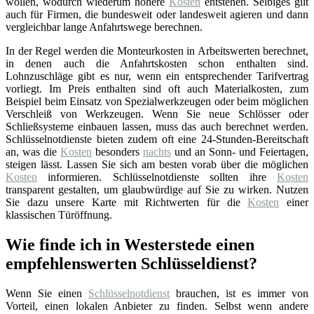
wollen, wodurch wiederum höhere
Kosten
entstehen. Selbiges gilt
auch für Firmen, die bundesweit oder landesweit agieren und dann
vergleichbar lange Anfahrtswege berechnen.
In der Regel werden die Monteurkosten in Arbeitswerten berechnet,
in denen auch die Anfahrtskosten schon enthalten sind.
Lohnzuschläge gibt es nur, wenn ein entsprechender Tarifvertrag
vorliegt. Im Preis enthalten sind oft auch Materialkosten, zum
Beispiel beim Einsatz von Spezialwerkzeugen oder beim möglichen
Verschleiß von Werkzeugen. Wenn Sie neue Schlösser oder
Schließsysteme einbauen lassen, muss das auch berechnet werden.
Schlüsselnotdienste bieten zudem oft eine 24-Stunden-Bereitschaft
an, was die
Kosten
besonders
nachts
und an Sonn- und Feiertagen,
steigen lässt. Lassen Sie sich am besten vorab über die möglichen
Kosten
informieren. Schlüsselnotdienste sollten ihre
Kosten
transparent gestalten, um glaubwürdige auf Sie zu wirken. Nutzen
Sie dazu unsere Karte mit Richtwerten für die
Kosten
einer
klassischen Türöffnung.
Wie finde ich in Westerstede einen
empfehlenswerten Schlüsseldienst?
Wenn Sie einen
Schlüsselnotdienst
brauchen, ist es immer von
Vorteil, einen lokalen Anbieter zu finden. Selbst wenn andere