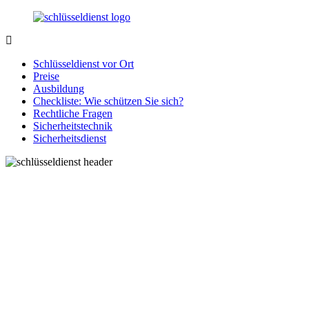
Zurück
zum
Inhalt
SchluesseldienstDirekt.de
Ihre
Notlage
Schlüsseldienst vor Ort
wird
Preise
gelöst!
Ausbildung
Checkliste: Wie schützen Sie sich?
Rechtliche Fragen
Sicherheitstechnik
Sicherheitsdienst