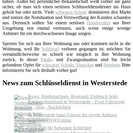
haben. Außer bei persönlicher Bekanntschaft weiß vorher nie ganz
sicher, ob man sich einen seriösen Schlüsseldienstleister ins Haus
geholt hat oder nicht. Viele
schwarze Schafe
dominieren den Markt
und nutzen die Notsituation und Verzweiflung der Kunden schamlos
aus. Dennoch sollten Sie einem seriösen
Handwerker
aus Ihrer
Umgebung erst einmal vertrauen, auch wenn einige wenige
Anbieter für ein durchwachsenes Image sorgen.
Sperren Sie sich aus Ihrer Wohnung aus oder kommen nicht in die
Wohnung, weil Ihr
Schlüssel
verloren gegangen ist, möchten Sie
verständlicherweise so schnell wie möglich in Ihre Wohnung
zurück. In dieser
Panik
- und Zwangssituation sind Sie leicht
gefundene Opfer für
schwarze Schafe
,
Abzocker
und
Betrüger
. Bitte
informieren Sie sich deshalb vorher gut!
News zum Schlüsseldienst in Westerstede
News, Niedersachsen, Regional: Einbruch beim
Kinderschutzbund in Westerstede - Zwei Fahrzeuge
gestohlen - tixio - Nachrichten
In Westerstede kann Umzug ins zweite Rathaus
beginnen - NWZonline
CrefoZert für Sebastian Schlenker