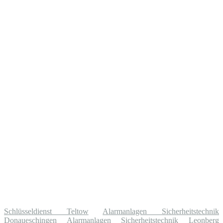
Schlüsseldienst Teltow
Alarmanlagen Sicherheitstechnik
Donaueschingen
Alarmanlagen Sicherheitstechnik Leonberg