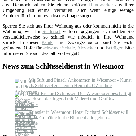
aus. Dennoch sollten Sie einem seriösen
Handwerker
aus Ihrer
Umgebung erst einmal vertrauen, auch wenn einige wenige
Anbieter für ein durchwachsenes Image sorgen.
Sperren Sie sich aus Ihrer Wohnung aus oder kommen nicht in die
Wohnung, weil Ihr
Schlüssel
verloren gegangen ist, möchten Sie
verständlicherweise so schnell wie möglich in Ihre Wohnung
zurück. In dieser
Panik
- und Zwangssituation sind Sie leicht
gefundene Opfer für
schwarze Schafe
,
Abzocker
und
Betrüger
. Bitte
informieren Sie sich deshalb vorher gut!
News zum Schlüsseldienst in Wiesmoor
Mit Stift und Pinsel: Ankommen in Wiesmoor - Kunst
als Schlüssel zur neuen Heimat - OZ online
Horst-Richard Schlösser: Der Wiesmoorer beschäftigt
sich seit der Jugend mit Malerei und Grafik -
NWZonline
Künstler in Wiesmoor: Horst-Richard Schlösser will
seine Gemälde in die Blumenhalle geben -
NWZonline