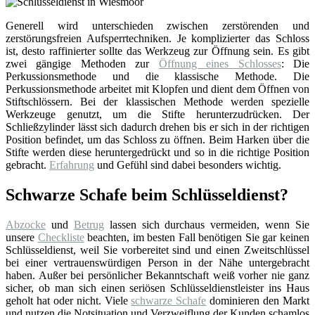
Generell wird unterschieden zwischen zerstörenden und
zerstörungsfreien Aufsperrtechniken. Je komplizierter das Schloss
ist, desto raffinierter sollte das Werkzeug zur Öffnung sein. Es gibt
zwei gängige Methoden zur
Öffnung eines Schlosses
: Die
Perkussionsmethode und die klassische Methode. Die
Perkussionsmethode arbeitet mit Klopfen und dient dem Öffnen von
Stiftschlössern. Bei der klassischen Methode werden spezielle
Werkzeuge genutzt, um die Stifte herunterzudrücken. Der
Schließzylinder lässt sich dadurch drehen bis er sich in der richtigen
Position befindet, um das Schloss zu öffnen. Beim Harken über die
Stifte werden diese heruntergedrückt und so in die richtige Position
gebracht.
Erfahrung
und Gefühl sind dabei besonders wichtig.
Schwarze Schafe beim Schlüsseldienst?
Abzocke
und
Betrug
lassen sich durchaus vermeiden, wenn Sie
unsere
Checkliste
beachten, im besten Fall benötigen Sie gar keinen
Schlüsseldienst, weil Sie vorbereitet sind und einen Zweitschlüssel
bei einer vertrauenswürdigen Person in der Nähe untergebracht
haben. Außer bei persönlicher Bekanntschaft weiß vorher nie ganz
sicher, ob man sich einen seriösen Schlüsseldienstleister ins Haus
geholt hat oder nicht. Viele
schwarze Schafe
dominieren den Markt
und nutzen die Notsituation und Verzweiflung der Kunden schamlos