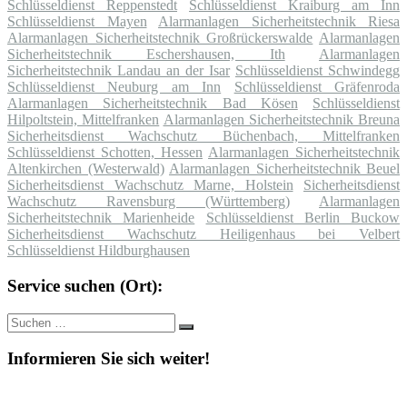
Schlüsseldienst Reppenstedt
Schlüsseldienst Kraiburg am Inn
Schlüsseldienst Mayen
Alarmanlagen Sicherheitstechnik Riesa
Alarmanlagen Sicherheitstechnik Großrückerswalde
Alarmanlagen
Sicherheitstechnik Eschershausen, Ith
Alarmanlagen
Sicherheitstechnik Landau an der Isar
Schlüsseldienst Schwindegg
Schlüsseldienst Neuburg am Inn
Schlüsseldienst Gräfenroda
Alarmanlagen Sicherheitstechnik Bad Kösen
Schlüsseldienst
Hilpoltstein, Mittelfranken
Alarmanlagen Sicherheitstechnik Breuna
Sicherheitsdienst Wachschutz Büchenbach, Mittelfranken
Schlüsseldienst Schotten, Hessen
Alarmanlagen Sicherheitstechnik
Altenkirchen (Westerwald)
Alarmanlagen Sicherheitstechnik Beuel
Sicherheitsdienst Wachschutz Marne, Holstein
Sicherheitsdienst
Wachschutz Ravensburg (Württemberg)
Alarmanlagen
Sicherheitstechnik Marienheide
Schlüsseldienst Berlin Buckow
Sicherheitsdienst Wachschutz Heiligenhaus bei Velbert
Schlüsseldienst Hildburghausen
Service suchen (Ort):
Suche
Suchen
nach:
Informieren Sie sich weiter!