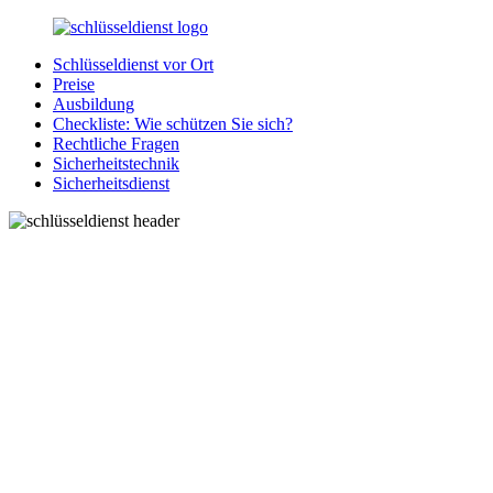
Zurück
zum
Schlüsseldienst vor Ort
Inhalt
SchluesseldienstDirekt.de
Ihre
Preise
Notlage
Ausbildung
wird
Checkliste: Wie schützen Sie sich?
gelöst!
Rechtliche Fragen
Sicherheitstechnik
Sicherheitsdienst