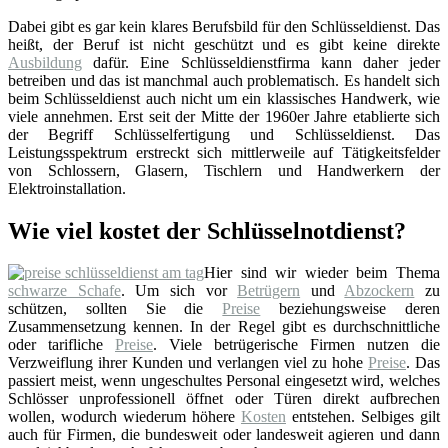
Dabei gibt es gar kein klares Berufsbild für den Schlüsseldienst. Das
heißt, der Beruf ist nicht geschützt und es gibt keine direkte
Ausbildung
dafür. Eine Schlüsseldienstfirma kann daher jeder
betreiben und das ist manchmal auch problematisch. Es handelt sich
beim Schlüsseldienst auch nicht um ein klassisches Handwerk, wie
viele annehmen. Erst seit der Mitte der 1960er Jahre etablierte sich
der Begriff Schlüsselfertigung und Schlüsseldienst. Das
Leistungsspektrum erstreckt sich mittlerweile auf Tätigkeitsfelder
von Schlossern, Glasern, Tischlern und Handwerkern der
Elektroinstallation.
Wie viel kostet der Schlüsselnotdienst?
Hier sind wir wieder beim Thema
schwarze Schafe
. Um sich vor
Betrügern
und
Abzockern
zu
schützen, sollten Sie die
Preise
beziehungsweise deren
Zusammensetzung kennen. In der Regel gibt es durchschnittliche
oder tarifliche
Preise
. Viele betrügerische Firmen nutzen die
Verzweiflung ihrer Kunden und verlangen viel zu hohe
Preise
. Das
passiert meist, wenn ungeschultes Personal eingesetzt wird, welches
Schlösser unprofessionell öffnet oder Türen direkt aufbrechen
wollen, wodurch wiederum höhere
Kosten
entstehen. Selbiges gilt
auch für Firmen, die bundesweit oder landesweit agieren und dann