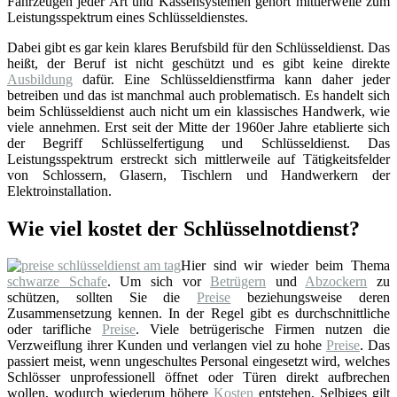
Fahrzeugen jeder Art und Kassensystemen gehört mittlerweile zum
Leistungsspektrum eines Schlüsseldienstes.
Dabei gibt es gar kein klares Berufsbild für den Schlüsseldienst. Das
heißt, der Beruf ist nicht geschützt und es gibt keine direkte
Ausbildung
dafür. Eine Schlüsseldienstfirma kann daher jeder
betreiben und das ist manchmal auch problematisch. Es handelt sich
beim Schlüsseldienst auch nicht um ein klassisches Handwerk, wie
viele annehmen. Erst seit der Mitte der 1960er Jahre etablierte sich
der Begriff Schlüsselfertigung und Schlüsseldienst. Das
Leistungsspektrum erstreckt sich mittlerweile auf Tätigkeitsfelder
von Schlossern, Glasern, Tischlern und Handwerkern der
Elektroinstallation.
Wie viel kostet der Schlüsselnotdienst?
Hier sind wir wieder beim Thema
schwarze Schafe
. Um sich vor
Betrügern
und
Abzockern
zu
schützen, sollten Sie die
Preise
beziehungsweise deren
Zusammensetzung kennen. In der Regel gibt es durchschnittliche
oder tarifliche
Preise
. Viele betrügerische Firmen nutzen die
Verzweiflung ihrer Kunden und verlangen viel zu hohe
Preise
. Das
passiert meist, wenn ungeschultes Personal eingesetzt wird, welches
Schlösser unprofessionell öffnet oder Türen direkt aufbrechen
wollen, wodurch wiederum höhere
Kosten
entstehen. Selbiges gilt