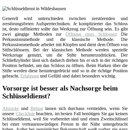
Generell wird unterschieden zwischen zerstörenden und
zerstörungsfreien Aufsperrtechniken. Je komplizierter das Schloss
ist, desto raffinierter sollte das Werkzeug zur Öffnung sein. Es gibt
zwei gängige Methoden zur
Öffnung eines Schlosses
: Die
Perkussionsmethode und die klassische Methode. Die
Perkussionsmethode arbeitet mit Klopfen und dient dem Öffnen von
Stiftschlössern. Bei der klassischen Methode werden spezielle
Werkzeuge genutzt, um die Stifte herunterzudrücken. Der
Schließzylinder lässt sich dadurch drehen bis er sich in der richtigen
Position befindet, um das Schloss zu öffnen. Beim Harken über die
Stifte werden diese heruntergedrückt und so in die richtige Position
gebracht.
Erfahrung
und Gefühl sind dabei besonders wichtig.
Vorsorge ist besser als Nachsorge beim
Schlüsseldienst?
Abzocke
und
Betrug
lassen sich durchaus vermeiden, wenn Sie
unsere
Checkliste
beachten, im besten Fall benötigen Sie gar keinen
Schlüsseldienst, weil Sie vorbereitet sind und einen Zweitschlüssel
bei einer vertrauenswürdigen Person in der Nähe untergebracht
haben. Außer bei persönlicher Bekanntschaft weiß vorher nie ganz