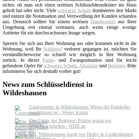
sicher, ob man sich einen seriösen Schlüsseldienstleister ins Haus
geholt hat oder nicht. Viele
schwarze Schafe
dominieren den Markt
und nutzen die Notsituation und Verzweiflung der Kunden schamlos
aus. Dennoch sollten Sie einem seriösen
Handwerker
aus Ihrer
Umgebung erst einmal vertrauen, auch wenn einige wenige
Anbieter für ein durchwachsenes Image sorgen.
Sperren Sie sich aus Ihrer Wohnung aus oder kommen nicht in die
Wohnung, weil Ihr
Schlüssel
verloren gegangen ist, möchten Sie
verständlicherweise so schnell wie möglich in Ihre Wohnung
zurück. In dieser
Panik
- und Zwangssituation sind Sie leicht
gefundene Opfer für
schwarze Schafe
,
Abzocker
und
Betrüger
. Bitte
informieren Sie sich deshalb vorher gut!
News zum Schlüsseldienst in
Wildeshausen
Gastronomie in Wildeshausen: Wieso der Ratskeller
geschlossen ist - Weser Kurier
Die Tricks der Betrüger: Polizei warnt vor
Einschleichdieben - NDR.de
VfL Wildeshausen bangt vor Derby in Großenkneten