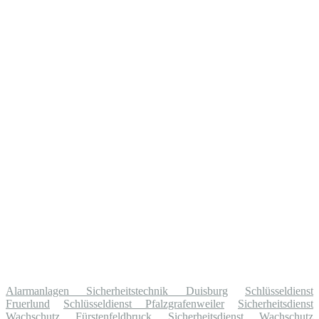
Alarmanlagen Sicherheitstechnik Duisburg
Schlüsseldienst
Fruerlund
Schlüsseldienst Pfalzgrafenweiler
Sicherheitsdienst
Wachschutz Fürstenfeldbruck
Sicherheitsdienst Wachschutz