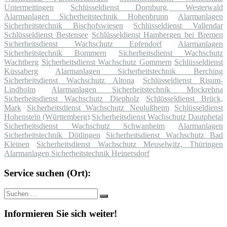
Untermeitingen
Schlüsseldienst Dornburg, Westerwald
Alarmanlagen Sicherheitstechnik Hohenbrunn
Alarmanlagen
Sicherheitstechnik Bischofswiesen
Schlüsseldienst Vallendar
Schlüsseldienst Bestensee
Schlüsseldienst Hambergen bei Bremen
Sicherheitsdienst Wachschutz Epfendorf
Alarmanlagen
Sicherheitstechnik Bommern
Sicherheitsdienst Wachschutz
Wachtberg
Sicherheitsdienst Wachschutz Gommern
Schlüsseldienst
Küssaberg
Alarmanlagen Sicherheitstechnik Berching
Sicherheitsdienst Wachschutz Altona
Schlüsseldienst Risum-
Lindholm
Alarmanlagen Sicherheitstechnik Mockrehna
Sicherheitsdienst Wachschutz Diepholz
Schlüsseldienst Brück,
Mark
Sicherheitsdienst Wachschutz Neulußheim
Schlüsseldienst
Hohenstein (Württemberg)
Sicherheitsdienst Wachschutz Dautphetal
Sicherheitsdienst Wachschutz Schwanheim
Alarmanlagen
Sicherheitstechnik Dötlingen
Sicherheitsdienst Wachschutz Bad
Kleinen
Sicherheitsdienst Wachschutz Meuselwitz, Thüringen
Alarmanlagen Sicherheitstechnik Heinersdorf
Service suchen (Ort):
Suche
Suchen
nach:
Informieren Sie sich weiter!