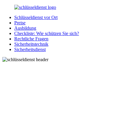
Zurück
zum
Schlüsseldienst vor Ort
Inhalt
SchluesseldienstDirekt.de
Ihre
Preise
Notlage
Ausbildung
wird
Checkliste: Wie schützen Sie sich?
gelöst!
Rechtliche Fragen
Sicherheitstechnik
Sicherheitsdienst