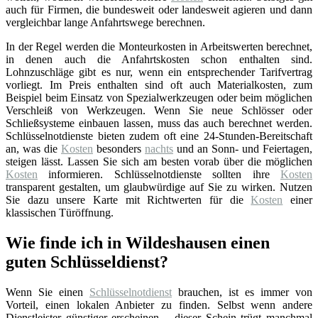
auch für Firmen, die bundesweit oder landesweit agieren und dann
vergleichbar lange Anfahrtswege berechnen.
In der Regel werden die Monteurkosten in Arbeitswerten berechnet,
in denen auch die Anfahrtskosten schon enthalten sind.
Lohnzuschläge gibt es nur, wenn ein entsprechender Tarifvertrag
vorliegt. Im Preis enthalten sind oft auch Materialkosten, zum
Beispiel beim Einsatz von Spezialwerkzeugen oder beim möglichen
Verschleiß von Werkzeugen. Wenn Sie neue Schlösser oder
Schließsysteme einbauen lassen, muss das auch berechnet werden.
Schlüsselnotdienste bieten zudem oft eine 24-Stunden-Bereitschaft
an, was die
Kosten
besonders
nachts
und an Sonn- und Feiertagen,
steigen lässt. Lassen Sie sich am besten vorab über die möglichen
Kosten
informieren. Schlüsselnotdienste sollten ihre
Kosten
transparent gestalten, um glaubwürdige auf Sie zu wirken. Nutzen
Sie dazu unsere Karte mit Richtwerten für die
Kosten
einer
klassischen Türöffnung.
Wie finde ich in Wildeshausen einen
guten Schlüsseldienst?
Wenn Sie einen
Schlüsselnotdienst
brauchen, ist es immer von
Vorteil, einen lokalen Anbieter zu finden. Selbst wenn andere
Dienstleister günstiger erscheinen – dieser Schein trügt manchmal