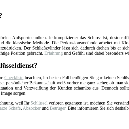
?
reien Aufsperrtechniken. Je komplizierter das Schloss ist, desto raff
d die klassische Methode. Die Perkussionsmethode arbeitet mit Klop
zudrücken. Der Schließzylinder lässt sich dadurch drehen bis er sich
chtige Position gebracht.
Erfahrung
und Gefühl sind dabei besonders wi
lüsseldienst?
ere
Checkliste
beachten, im besten Fall benötigen Sie gar keinen Schlüss
 persönlicher Bekanntschaft weiß vorher nie ganz sicher, ob man sich 
tuation und Verzweiflung der Kunden schamlos aus. Dennoch sollt
 Image sorgen.
ohnung, weil Ihr
Schlüssel
verloren gegangen ist, möchten Sie verständ
arze Schafe
,
Abzocker
und
Betrüger
. Bitte informieren Sie sich deshalb