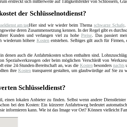
rum erstreckt sich mittlerweile auf Tätigkeitsfelder von Schlossern, Gl
kostet der Schlüsselnotdienst?
Hier sind wir wieder beim Thema
schwarze Schafe
.
gsweise deren Zusammensetzung kennen. In der Regel gibt es durchschn
 ihrer Kunden und verlangen viel zu hohe
Preise
. Das passiert mei
rch wiederum höhere
Kosten
entstehen. Selbiges gilt auch für Firmen,
n denen auch die Anfahrtskosten schon enthalten sind. Lohnzuschläge 
z von Spezialwerkzeugen oder beim möglichen Verschleiß von Werkzeu
ft eine 24-Stunden-Bereitschaft an, was die
Kosten
besonders
nachts
u
llten ihre
Kosten
transparent gestalten, um glaubwürdige auf Sie zu 
werten Schlüsseldienst?
l, einen lokalen Anbieter zu finden. Selbst wenn andere Dienstleister
 schon bei den Kosten: Ein kürzerer Anfahrtsweg bedeutet automatis
r sie informieren kann. Wie ist das Image vor Ort? Können vielleicht F