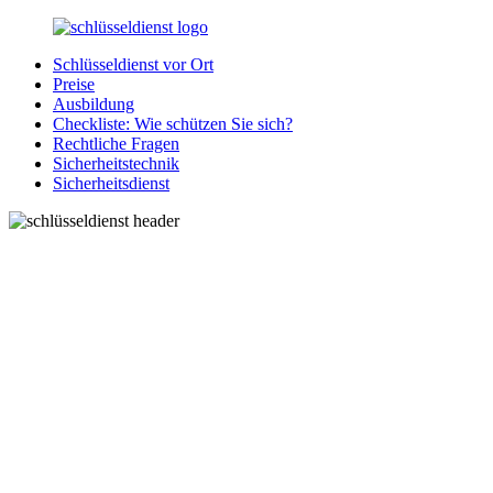
Zurück
zum
Schlüsseldienst vor Ort
Inhalt
SchluesseldienstDirekt.de
Ihre
Preise
Notlage
Ausbildung
wird
Checkliste: Wie schützen Sie sich?
gelöst!
Rechtliche Fragen
Sicherheitstechnik
Sicherheitsdienst