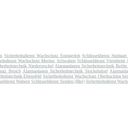
en
Sicherheitsdienst Wachschutz Ennigerloh
Schlüsseldienst Stuttgar
heitsdienst Wachschutz Mering, Schwaben
Schlüsseldienst Viernheim
erheitstechnik Niederorschel
Alarmanlagen Sicherheitstechnik Berlin
hutz Broich
Alarmanlagen Sicherheitstechnik Stockelsdorf
Alarmanla
heitstechnik Ebensfeld
Sicherheitsdienst Wachschutz Oberhaching b
seldienst Wabern
Schlüsseldienst Senden (Iller)
Sicherheitsdienst Wac