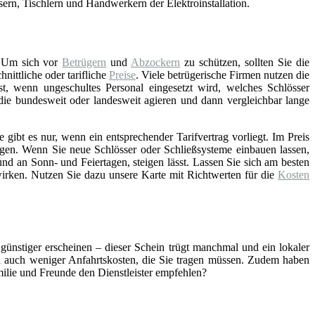
asern, Tischlern und Handwerkern der Elektroinstallation.
 Um sich vor
Betrügern
und
Abzockern
zu schützen, sollten Sie die
ittliche oder tarifliche
Preise
. Viele betrügerische Firmen nutzen die
st, wenn ungeschultes Personal eingesetzt wird, welches Schlösser
 die bundesweit oder landesweit agieren und dann vergleichbar lange
gibt es nur, wenn ein entsprechender Tarifvertrag vorliegt. Im Preis
gen. Wenn Sie neue Schlösser oder Schließsysteme einbauen lassen,
nd an Sonn- und Feiertagen, steigen lässt. Lassen Sie sich am besten
wirken. Nutzen Sie dazu unsere Karte mit Richtwerten für die
Kosten
 günstiger erscheinen – dieser Schein trügt manchmal und ein lokaler
ch auch weniger Anfahrtskosten, die Sie tragen müssen. Zudem haben
amilie und Freunde den Dienstleister empfehlen?