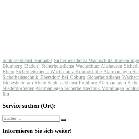
Schlüsseldienst Baunatal
Sicherheitsdienst Wachschutz Immending
Blumberg (Baden)
Sicherheitsdienst Wachschutz Altshausen
Sicher
Rhein
Sicherheitsdienst Wachschutz Konradshöhe
Alarmanlagen Sich
Sicherheitstechnik Ebersdorf bei Coburg
Sicherheitsdienst Wachsc
Biebesheim am Rhein
Schlüsseldienst Frohburg
Alarmanlagen Sicher
Niederdorfelden
Alarmanlagen Sicherheitstechnik Mömlingen
Schlüs
Ilm
Service suchen (Ort):
Suche
Suchen
nach:
Informieren Sie sich weiter!