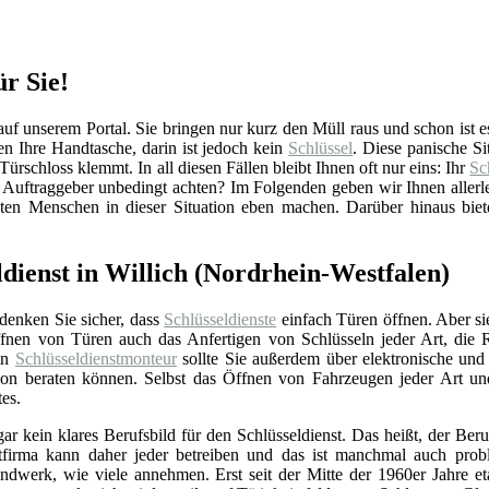
ür Sie!
f unserem Portal. Sie bringen nur kurz den Müll raus und schon ist es 
 Ihre Handtasche, darin ist jedoch kein
Schlüssel
. Diese panische S
Türschloss klemmt. In all diesen Fällen bleibt Ihnen oft nur eins: Ihr
Sc
 Auftraggeber unbedingt achten? Im Folgenden geben wir Ihnen allerl
sten Menschen in dieser Situation eben machen. Darüber hinaus biet
ldienst in Willich (Nordrhein-Westfalen)
 denken Sie sicher, dass
Schlüsseldienste
einfach Türen öffnen. Aber si
nen von Türen auch das Anfertigen von Schlüsseln jeder Art, die 
Ein
Schlüsseldienstmonteur
sollte Sie außerdem über elektronische un
ation beraten können. Selbst das Öffnen von Fahrzeugen jeder Art u
tes.
gar kein klares Berufsbild für den Schlüsseldienst. Das heißt, der Beru
stfirma kann daher jeder betreiben und das ist manchmal auch prob
ndwerk, wie viele annehmen. Erst seit der Mitte der 1960er Jahre eta