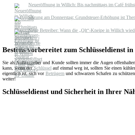
Neueröffnung in Willich: Bis nachmittags im Café früh
Sitzung am Donnerstag: Grundsteuer-Erhöhung ist Thema
Neue Betreiber: Wann die „Qlt“-Kneipe in Willich wiede
Bestens vorbereitet zum Schlüsseldienst in
Sie als Auftraggeber und Kunde sollten immer die Augen offenhalte
kann, wenn der
Schlüssel
auf einmal weg ist, sollten Sie einen küh
eigentlich ist, sich vor
Betrügern
und schwarzen Schafen zu schützen.
weiter!
Schlüsseldienst und Sicherheit in Ihrer Nä