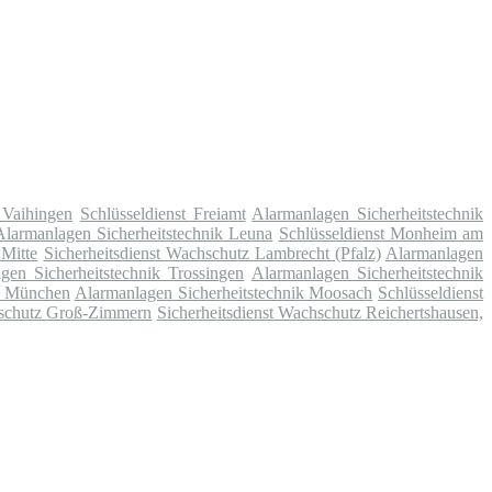
t Vaihingen
Schlüsseldienst Freiamt
Alarmanlagen Sicherheitstechnik
Alarmanlagen Sicherheitstechnik Leuna
Schlüsseldienst Monheim am
 Mitte
Sicherheitsdienst Wachschutz Lambrecht (Pfalz)
Alarmanlagen
gen Sicherheitstechnik Trossingen
Alarmanlagen Sicherheitstechnik
ei München
Alarmanlagen Sicherheitstechnik Moosach
Schlüsseldienst
hschutz Groß-Zimmern
Sicherheitsdienst Wachschutz Reichertshausen,