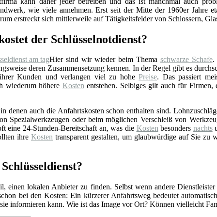
stfirma kann daher jeder betreiben und das ist manchmal auch prob
ndwerk, wie viele annehmen. Erst seit der Mitte der 1960er Jahre eta
rum erstreckt sich mittlerweile auf Tätigkeitsfelder von Schlossern, Gl
kostet der Schlüsselnotdienst?
Hier sind wir wieder beim Thema
schwarze Schafe
.
gsweise deren Zusammensetzung kennen. In der Regel gibt es durchschn
 ihrer Kunden und verlangen viel zu hohe
Preise
. Das passiert mei
rch wiederum höhere
Kosten
entstehen. Selbiges gilt auch für Firmen,
n denen auch die Anfahrtskosten schon enthalten sind. Lohnzuschläge 
z von Spezialwerkzeugen oder beim möglichen Verschleiß von Werkzeu
ft eine 24-Stunden-Bereitschaft an, was die
Kosten
besonders
nachts
u
llten ihre
Kosten
transparent gestalten, um glaubwürdige auf Sie zu 
Schlüsseldienst?
l, einen lokalen Anbieter zu finden. Selbst wenn andere Dienstleister
 schon bei den Kosten: Ein kürzerer Anfahrtsweg bedeutet automatis
r sie informieren kann. Wie ist das Image vor Ort? Können vielleicht F