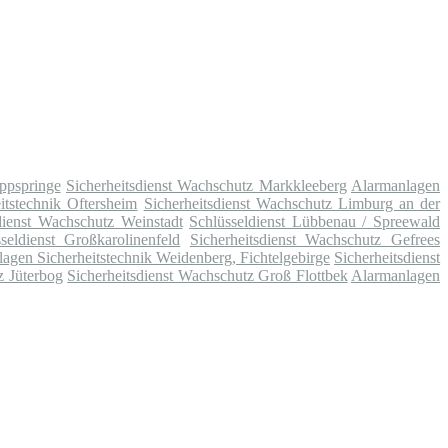
ppspringe
Sicherheitsdienst Wachschutz Markkleeberg
Alarmanlagen
itstechnik Oftersheim
Sicherheitsdienst Wachschutz Limburg an der
dienst Wachschutz Weinstadt
Schlüsseldienst Lübbenau / Spreewald
seldienst Großkarolinenfeld
Sicherheitsdienst Wachschutz Gefrees
agen Sicherheitstechnik Weidenberg, Fichtelgebirge
Sicherheitsdienst
z Jüterbog
Sicherheitsdienst Wachschutz Groß Flottbek
Alarmanlagen