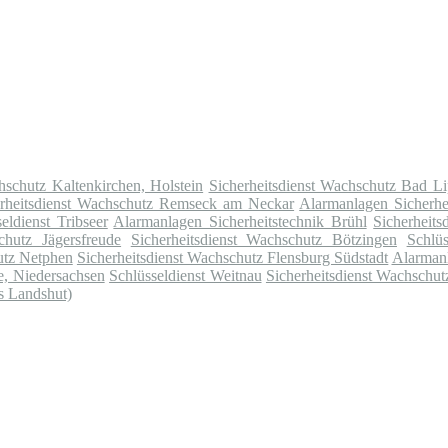
hschutz Kaltenkirchen, Holstein
Sicherheitsdienst Wachschutz Bad Li
erheitsdienst Wachschutz Remseck am Neckar
Alarmanlagen Sicherhe
eldienst Tribseer
Alarmanlagen Sicherheitstechnik Brühl
Sicherheits
chutz Jägersfreude
Sicherheitsdienst Wachschutz Bötzingen
Schlüs
utz Netphen
Sicherheitsdienst Wachschutz Flensburg Südstadt
Alarmanl
e, Niedersachsen
Schlüsseldienst Weitnau
Sicherheitsdienst Wachschut
is Landshut)