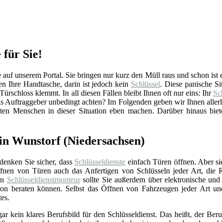
 für Sie!
uf unserem Portal. Sie bringen nur kurz den Müll raus und schon ist es
 Ihre Handtasche, darin ist jedoch kein
Schlüssel
. Diese panische S
Türschloss klemmt. In all diesen Fällen bleibt Ihnen oft nur eins: Ihr
Sc
s Auftraggeber unbedingt achten? Im Folgenden geben wir Ihnen aller
sten Menschen in dieser Situation eben machen. Darüber hinaus biet
 in Wunstorf (Niedersachsen)
 denken Sie sicher, dass
Schlüsseldienste
einfach Türen öffnen. Aber si
nen von Türen auch das Anfertigen von Schlüsseln jeder Art, die 
Ein
Schlüsseldienstmonteur
sollte Sie außerdem über elektronische un
ation beraten können. Selbst das Öffnen von Fahrzeugen jeder Art u
tes.
gar kein klares Berufsbild für den Schlüsseldienst. Das heißt, der Beru