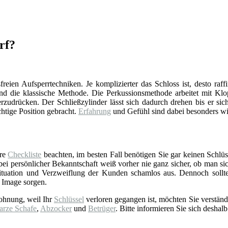
rf?
reien Aufsperrtechniken. Je komplizierter das Schloss ist, desto raff
d die klassische Methode. Die Perkussionsmethode arbeitet mit Klop
zudrücken. Der Schließzylinder lässt sich dadurch drehen bis er sich
chtige Position gebracht.
Erfahrung
und Gefühl sind dabei besonders wi
ere
Checkliste
beachten, im besten Fall benötigen Sie gar keinen Schlüss
 persönlicher Bekanntschaft weiß vorher nie ganz sicher, ob man sich 
tuation und Verzweiflung der Kunden schamlos aus. Dennoch sollt
 Image sorgen.
ohnung, weil Ihr
Schlüssel
verloren gegangen ist, möchten Sie verständ
arze Schafe
,
Abzocker
und
Betrüger
. Bitte informieren Sie sich deshalb