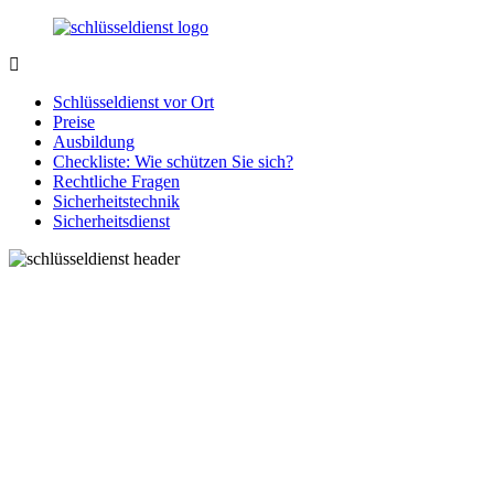
Zurück
zum
Inhalt
SchluesseldienstDirekt.de
Ihre
Notlage
Schlüsseldienst vor Ort
wird
Preise
gelöst!
Ausbildung
Checkliste: Wie schützen Sie sich?
Rechtliche Fragen
Sicherheitstechnik
Sicherheitsdienst