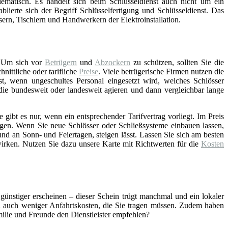
lematisch. Es handelt sich beim Schlüsseldienst auch nicht um ein
blierte sich der Begriff Schlüsselfertigung und Schlüsseldienst. Das
asern, Tischlern und Handwerkern der Elektroinstallation.
 Um sich vor
Betrügern
und
Abzockern
zu schützen, sollten Sie die
ittliche oder tarifliche
Preise
. Viele betrügerische Firmen nutzen die
st, wenn ungeschultes Personal eingesetzt wird, welches Schlösser
 die bundesweit oder landesweit agieren und dann vergleichbar lange
gibt es nur, wenn ein entsprechender Tarifvertrag vorliegt. Im Preis
gen. Wenn Sie neue Schlösser oder Schließsysteme einbauen lassen,
nd an Sonn- und Feiertagen, steigen lässt. Lassen Sie sich am besten
wirken. Nutzen Sie dazu unsere Karte mit Richtwerten für die
Kosten
 günstiger erscheinen – dieser Schein trügt manchmal und ein lokaler
ch auch weniger Anfahrtskosten, die Sie tragen müssen. Zudem haben
amilie und Freunde den Dienstleister empfehlen?