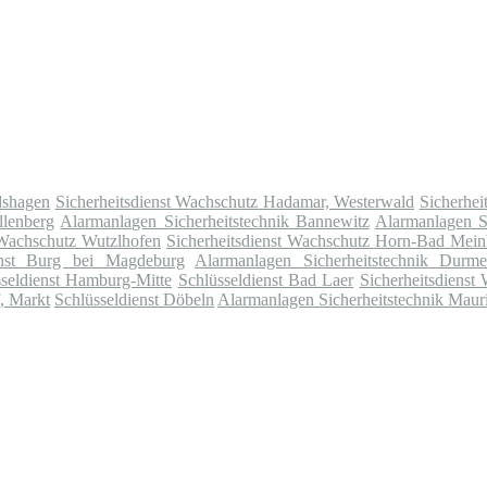
dshagen
Sicherheitsdienst Wachschutz Hadamar, Westerwald
Sicherhei
llenberg
Alarmanlagen Sicherheitstechnik Bannewitz
Alarmanlagen Si
 Wachschutz Wutzlhofen
Sicherheitsdienst Wachschutz Horn-Bad Mein
enst Burg bei Magdeburg
Alarmanlagen Sicherheitstechnik Durme
sseldienst Hamburg-Mitte
Schlüsseldienst Bad Laer
Sicherheitsdienst
f, Markt
Schlüsseldienst Döbeln
Alarmanlagen Sicherheitstechnik Mauri