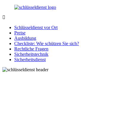
Zurück
zum
Inhalt
SchluesseldienstDirekt.de
Ihre
Notlage
Schlüsseldienst vor Ort
wird
Preise
gelöst!
Ausbildung
Checkliste: Wie schützen Sie sich?
Rechtliche Fragen
Sicherheitstechnik
Sicherheitsdienst