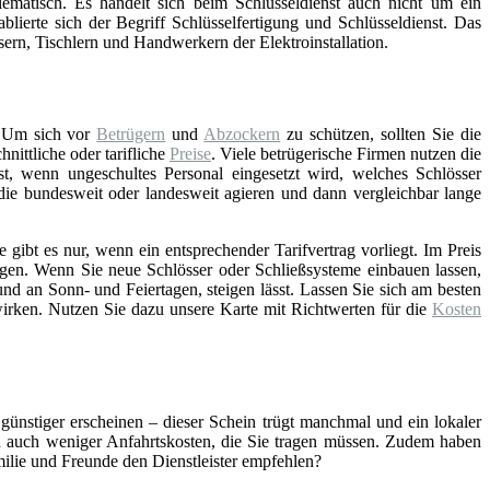
lematisch. Es handelt sich beim Schlüsseldienst auch nicht um ein
blierte sich der Begriff Schlüsselfertigung und Schlüsseldienst. Das
asern, Tischlern und Handwerkern der Elektroinstallation.
 Um sich vor
Betrügern
und
Abzockern
zu schützen, sollten Sie die
ittliche oder tarifliche
Preise
. Viele betrügerische Firmen nutzen die
st, wenn ungeschultes Personal eingesetzt wird, welches Schlösser
 die bundesweit oder landesweit agieren und dann vergleichbar lange
gibt es nur, wenn ein entsprechender Tarifvertrag vorliegt. Im Preis
gen. Wenn Sie neue Schlösser oder Schließsysteme einbauen lassen,
nd an Sonn- und Feiertagen, steigen lässt. Lassen Sie sich am besten
wirken. Nutzen Sie dazu unsere Karte mit Richtwerten für die
Kosten
 günstiger erscheinen – dieser Schein trügt manchmal und ein lokaler
ch auch weniger Anfahrtskosten, die Sie tragen müssen. Zudem haben
amilie und Freunde den Dienstleister empfehlen?