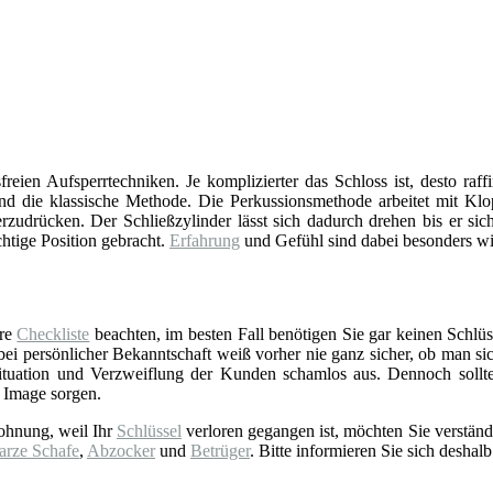
reien Aufsperrtechniken. Je komplizierter das Schloss ist, desto raff
d die klassische Methode. Die Perkussionsmethode arbeitet mit Klop
zudrücken. Der Schließzylinder lässt sich dadurch drehen bis er sich
chtige Position gebracht.
Erfahrung
und Gefühl sind dabei besonders wi
ere
Checkliste
beachten, im besten Fall benötigen Sie gar keinen Schlüss
 persönlicher Bekanntschaft weiß vorher nie ganz sicher, ob man sich 
tuation und Verzweiflung der Kunden schamlos aus. Dennoch sollt
 Image sorgen.
ohnung, weil Ihr
Schlüssel
verloren gegangen ist, möchten Sie verständ
arze Schafe
,
Abzocker
und
Betrüger
. Bitte informieren Sie sich deshalb