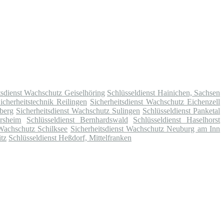
tsdienst Wachschutz Geiselhöring
Schlüsseldienst Hainichen, Sachsen
cherheitstechnik Reilingen
Sicherheitsdienst Wachschutz Eichenzell
berg
Sicherheitsdienst Wachschutz Sulingen
Schlüsseldienst Panketal
rsheim
Schlüsseldienst Bernhardswald
Schlüsseldienst Haselhorst
 Wachschutz Schilksee
Sicherheitsdienst Wachschutz Neuburg am Inn
tz
Schlüsseldienst Heßdorf, Mittelfranken