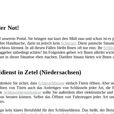
der Not!
unserem Portal. Sie bringen nur kurz den Müll raus und schon ist es pa
re Handtasche, darin ist jedoch kein
Schlüssel
. Diese panische Situa
hloss klemmt. In all diesen Fällen bleibt Ihnen oft nur eins: Ihr
Schlüs
aggeber unbedingt achten? Im Folgenden geben wir Ihnen allerlei wich
en in dieser Situation eben machen. Darüber hinaus bieten wir Ihnen 
dienst in Zetel (Niedersachsen)
 denken Sie sicher, dass
Schlüsseldienste
einfach Türen öffnen. Aber si
nen von Türen auch das Anfertigen von Schlüsseln jeder Art, die 
Ein
Schlüsseldienstmonteur
sollte Sie außerdem über elektronische un
ation beraten können. Selbst das Öffnen von Fahrzeugen jeder Art u
tes.
gar kein klares Berufsbild für den Schlüsseldienst. Das heißt, der Beru