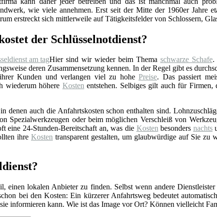
stfirma kann daher jeder betreiben und das ist manchmal auch prob
ndwerk, wie viele annehmen. Erst seit der Mitte der 1960er Jahre eta
rum erstreckt sich mittlerweile auf Tätigkeitsfelder von Schlossern, Gl
kostet der Schlüsselnotdienst?
Hier sind wir wieder beim Thema
schwarze Schafe
.
gsweise deren Zusammensetzung kennen. In der Regel gibt es durchschn
 ihrer Kunden und verlangen viel zu hohe
Preise
. Das passiert mei
rch wiederum höhere
Kosten
entstehen. Selbiges gilt auch für Firmen,
n denen auch die Anfahrtskosten schon enthalten sind. Lohnzuschläge 
z von Spezialwerkzeugen oder beim möglichen Verschleiß von Werkzeu
ft eine 24-Stunden-Bereitschaft an, was die
Kosten
besonders
nachts
u
llten ihre
Kosten
transparent gestalten, um glaubwürdige auf Sie zu 
ldienst?
l, einen lokalen Anbieter zu finden. Selbst wenn andere Dienstleister
 schon bei den Kosten: Ein kürzerer Anfahrtsweg bedeutet automatis
r sie informieren kann. Wie ist das Image vor Ort? Können vielleicht F