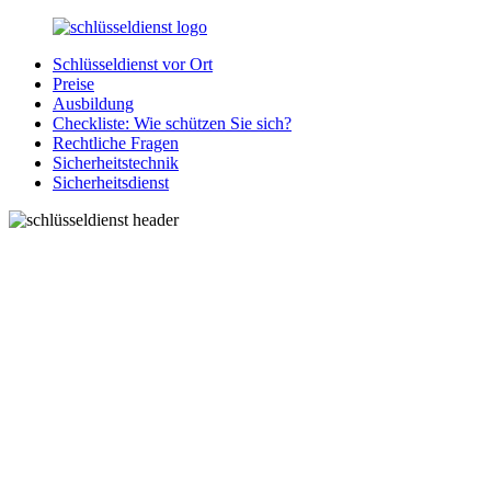
Zurück
zum
Schlüsseldienst vor Ort
Inhalt
SchluesseldienstDirekt.de
Ihre
Preise
Notlage
Ausbildung
wird
Checkliste: Wie schützen Sie sich?
gelöst!
Rechtliche Fragen
Sicherheitstechnik
Sicherheitsdienst