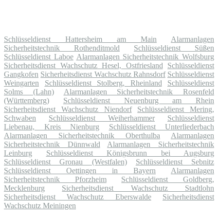
Schlüsseldienst Hattersheim am Main
Alarmanlagen
Sicherheitstechnik Rothenditmold
Schlüsseldienst Süßen
Schlüsseldienst Laboe
Alarmanlagen Sicherheitstechnik Wolfsburg
Sicherheitsdienst Wachschutz Hesel, Ostfriesland
Schlüsseldienst
Gangkofen
Sicherheitsdienst Wachschutz Rahnsdorf
Schlüsseldienst
Weingarten
Schlüsseldienst Stolberg, Rheinland
Schlüsseldienst
Solms (Lahn)
Alarmanlagen Sicherheitstechnik Rosenfeld
(Württemberg)
Schlüsseldienst Neuenburg am Rhein
Sicherheitsdienst Wachschutz Niendorf
Schlüsseldienst Mering,
Schwaben
Schlüsseldienst Weiherhammer
Schlüsseldienst
Liebenau, Kreis Nienburg
Schlüsseldienst Unterliederbach
Alarmanlagen Sicherheitstechnik Oberthulba
Alarmanlagen
Sicherheitstechnik Dünnwald
Alarmanlagen Sicherheitstechnik
Leinburg
Schlüsseldienst Königsbrunn bei Augsburg
Schlüsseldienst Gronau (Westfalen)
Schlüsseldienst Sebnitz
Schlüsseldienst Oettingen in Bayern
Alarmanlagen
Sicherheitstechnik Pforzheim
Schlüsseldienst Goldberg,
Mecklenburg
Sicherheitsdienst Wachschutz Stadtlohn
Sicherheitsdienst Wachschutz Eberswalde
Sicherheitsdienst
Wachschutz Meiningen