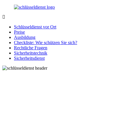
Zurück
zum
Inhalt
SchluesseldienstDirekt.de
Ihre
Notlage
Schlüsseldienst vor Ort
wird
Preise
gelöst!
Ausbildung
Checkliste: Wie schützen Sie sich?
Rechtliche Fragen
Sicherheitstechnik
Sicherheitsdienst