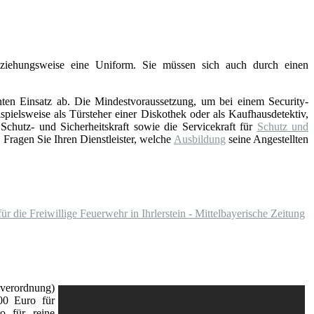
eziehungsweise eine Uniform. Sie müssen sich auch durch einen
nten Einsatz ab. Die Mindestvoraussetzung, um bei einem Security-
pielsweise als Türsteher einer Diskothek oder als Kaufhausdetektiv,
hutz- und Sicherheitskraft sowie die Servicekraft für
Schutz und
Fragen Sie Ihren Dienstleister, welche
Ausbildung
seine Angestellten
ür die Freiwillige Feuerwehr in Ihrlerstein - Mittelbayerische Zeitung
verordnung)
00 Euro für
o für reine