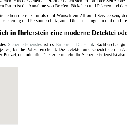
den. Aus der Arbeit als Pförtner haben sich im Lauf der Zeit zusätzl
ten Raum ist die Annahme von Briefen, Päckchen und Paketen und der
Sicherheitsdienst kann also auf Wunsch ein Allround-Service sein, 
sabsicherung und Personenschutz, auch Dienstleistungen in und um Ih
ch in Ihrlerstein eine moderne Detektei ode
 des
Sicherheitsdienstes
ist es
Einbruch
,
Diebstahl
, Sachbeschädigu
e fest, bis die Polizei erscheint. Die Detektei unterscheidet sich im A
er Polizei, den oder die Täter zu ermitteln. Ihr Sicherheitsdienst ist a