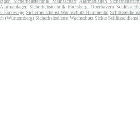
lagen Sicherheitstechnik Mainaschaff
Alarmanlagen Sicherheitstech
Alarmanlagen Sicherheitstechnik Ebersberg, Oberbayern
Schlüsseld
bei Eschwege
Sicherheitsdienst Wachschutz Bammental
Schlüsseldiens
ach (Württemberg)
Sicherheitsdienst Wachschutz Sickte
Schlüsseldienst 