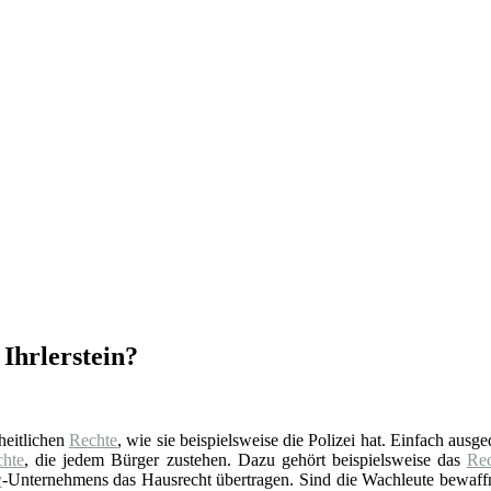
 Ihrlerstein?
oheitlichen
Rechte
, wie sie beispielsweise die Polizei hat. Einfach ausg
chte
, die jedem Bürger zustehen. Dazu gehört beispielsweise das
Rec
y
-Unternehmens das Hausrecht übertragen. Sind die Wachleute bewaffne