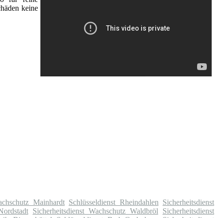
chäden keine
Wachschutz Mainhardt
Schlüsseldienst Rheindahlen
Sicherheitsdienst
Nordstadt
Sicherheitsdienst Wachschutz Waldbröl
Sicherheitsdienst