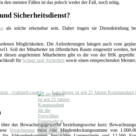
n den meisten Fällen ist das jedoch weder der Fall, noch nötig.
nd Sicherheitsdienst?
es
als solche erkennbar sein. Daher tragen sie Dienstkleidung b
schiedenen Möglichkeiten. Die Anforderungen hängen auch vom gepla
. Soll der Mitarbeiter im öffentlichen Raum eingesetzt werden, beis
esen angelernten Mitarbeitern gibt es die von der IHK geprüfte Sc
achkraft für
Schutz und Sicherheit
sowie einen entsprechenden Meister. 
tein - tvaktuell.com
Lars Steger ist seit 25 Jahren Kommandant f
n
über das Bewachungsgewerbe beziehungsweise kurz: Bewachsungs
Diese
Versicherung
muss eine Mindestdeckungssumme von 1.000.0
ro für Abhandenkommen bewachter Gegenstände und 12.500 Eur