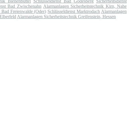
nik Bienenbüttel
Schlüsseldienst Bad Godesberg
Sicherheitsdienst
ienst Bad Zwischenahn
Alarmanlagen Sicherheitstechnik Kirn, Nahe
t Bad Freienwalde (Oder)
Schlüsseldienst Marktrodach
Alarmanlagen
Elberfeld
Alarmanlagen Sicherheitstechnik Greifenstein, Hessen