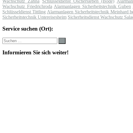
Wachschutz Zahna
Schlüsseldienst Oschersleben (Bode)
Alarman
Wachschutz Friedrichroda
Alarmanlagen Sicherheitstechnik Guben
Schlüsseldienst Tittling
Alarmanlagen Sicherheitstechnik Meinhard 
Sicherheitstechnik Untereisesheim
Sicherheitsdienst Wachschutz Sal
Service suchen (Ort):
Suche
Suchen
nach:
Informieren Sie sich weiter!