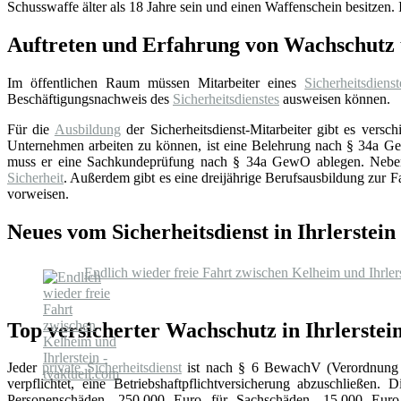
Schusswaffe älter als 18 Jahre sein und einen Waffenschein besitzen. I
Auftreten und Erfahrung von Wachschutz u
Im öffentlichen Raum müssen Mitarbeiter eines
Sicherheitsdienst
Beschäftigungsnachweis des
Sicherheitsdienstes
ausweisen können.
Für die
Ausbildung
der Sicherheitsdienst-Mitarbeiter gibt es ver
Unternehmen arbeiten zu können, ist eine Belehrung nach § 34a GewO
muss er eine Sachkundeprüfung nach § 34a GewO ablegen. Neben di
Sicherheit
. Außerdem gibt es eine dreijährige Berufsausbildung zur F
vorweisen.
Neues vom Sicherheitsdienst in Ihrlerstein
Endlich wieder freie Fahrt zwischen Kelheim und Ihrlers
Top versicherter Wachschutz in Ihrlerstei
Jeder
private Sicherheitsdienst
ist nach § 6 BewachV (Verordnung 
verpflichtet, eine Betriebshaftpflichtversicherung abzuschließen. 
Personenschäden, 250.000 Euro für Sachschäden, 15.000 Eu