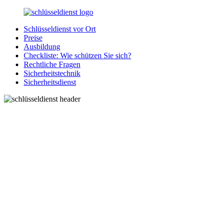
Zurück
zum
Schlüsseldienst vor Ort
Inhalt
SchluesseldienstDirekt.de
Ihre
Preise
Notlage
Ausbildung
wird
Checkliste: Wie schützen Sie sich?
gelöst!
Rechtliche Fragen
Sicherheitstechnik
Sicherheitsdienst