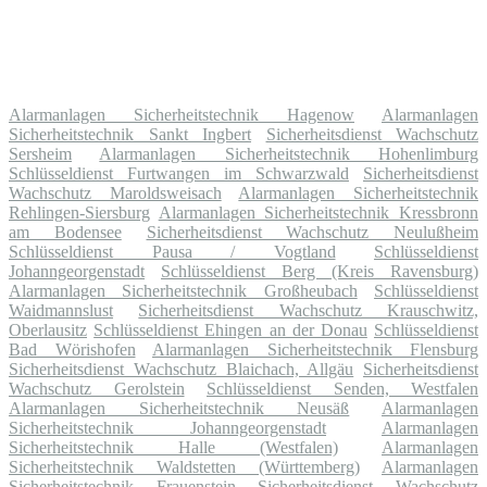
Alarmanlagen Sicherheitstechnik Hagenow
Alarmanlagen
Sicherheitstechnik Sankt Ingbert
Sicherheitsdienst Wachschutz
Sersheim
Alarmanlagen Sicherheitstechnik Hohenlimburg
Schlüsseldienst Furtwangen im Schwarzwald
Sicherheitsdienst
Wachschutz Maroldsweisach
Alarmanlagen Sicherheitstechnik
Rehlingen-Siersburg
Alarmanlagen Sicherheitstechnik Kressbronn
am Bodensee
Sicherheitsdienst Wachschutz Neulußheim
Schlüsseldienst Pausa / Vogtland
Schlüsseldienst
Johanngeorgenstadt
Schlüsseldienst Berg (Kreis Ravensburg)
Alarmanlagen Sicherheitstechnik Großheubach
Schlüsseldienst
Waidmannslust
Sicherheitsdienst Wachschutz Krauschwitz,
Oberlausitz
Schlüsseldienst Ehingen an der Donau
Schlüsseldienst
Bad Wörishofen
Alarmanlagen Sicherheitstechnik Flensburg
Sicherheitsdienst Wachschutz Blaichach, Allgäu
Sicherheitsdienst
Wachschutz Gerolstein
Schlüsseldienst Senden, Westfalen
Alarmanlagen Sicherheitstechnik Neusäß
Alarmanlagen
Sicherheitstechnik Johanngeorgenstadt
Alarmanlagen
Sicherheitstechnik Halle (Westfalen)
Alarmanlagen
Sicherheitstechnik Waldstetten (Württemberg)
Alarmanlagen
Sicherheitstechnik Frauenstein
Sicherheitsdienst Wachschutz