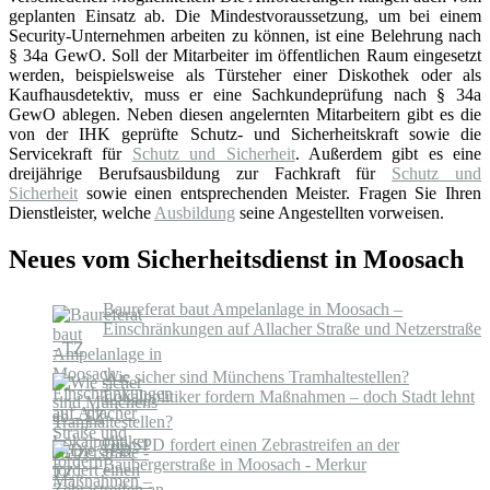
geplanten Einsatz ab. Die Mindestvoraussetzung, um bei einem
Security-Unternehmen arbeiten zu können, ist eine Belehrung nach
§ 34a GewO. Soll der Mitarbeiter im öffentlichen Raum eingesetzt
werden, beispielsweise als Türsteher einer Diskothek oder als
Kaufhausdetektiv, muss er eine Sachkundeprüfung nach § 34a
GewO ablegen. Neben diesen angelernten Mitarbeitern gibt es die
von der IHK geprüfte Schutz- und Sicherheitskraft sowie die
Servicekraft für
Schutz und Sicherheit
. Außerdem gibt es eine
dreijährige Berufsausbildung zur Fachkraft für
Schutz und
Sicherheit
sowie einen entsprechenden Meister. Fragen Sie Ihren
Dienstleister, welche
Ausbildung
seine Angestellten vorweisen.
Neues vom Sicherheitsdienst in Moosach
Baureferat baut Ampelanlage in Moosach –
Einschränkungen auf Allacher Straße und Netzerstraße
- TZ
Wie sicher sind Münchens Tramhaltestellen?
Lokalpolitiker fordern Maßnahmen – doch Stadt lehnt
ab - TZ
Die SPD fordert einen Zebrastreifen an der
Baubergerstraße in Moosach - Merkur