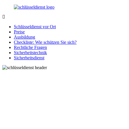
Zurück
zum
Inhalt
SchluesseldienstDirekt.de
Ihre
Notlage
Schlüsseldienst vor Ort
wird
Preise
gelöst!
Ausbildung
Checkliste: Wie schützen Sie sich?
Rechtliche Fragen
Sicherheitstechnik
Sicherheitsdienst