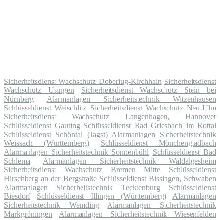
Sicherheitsdienst Wachschutz Doberlug-Kirchhain
Sicherheitsdienst
Wachschutz Usingen
Sicherheitsdienst Wachschutz Stein bei
Nürnberg
Alarmanlagen Sicherheitstechnik Witzenhausen
Schlüsseldienst Weischlitz
Sicherheitsdienst Wachschutz Neu-Ulm
Sicherheitsdienst Wachschutz Langenhagen, Hannover
Schlüsseldienst Gauting
Schlüsseldienst Bad Griesbach im Rottal
Schlüsseldienst Schöntal (Jagst)
Alarmanlagen Sicherheitstechnik
Weissach (Württemberg)
Schlüsseldienst Mönchengladbach
Alarmanlagen Sicherheitstechnik Sonnenbühl
Schlüsseldienst Bad
Schlema
Alarmanlagen Sicherheitstechnik Waldalgesheim
Sicherheitsdienst Wachschutz Bremen Mitte
Schlüsseldienst
Hirschberg an der Bergstraße
Schlüsseldienst Bissingen, Schwaben
Alarmanlagen Sicherheitstechnik Tecklenburg
Schlüsseldienst
Biesdorf
Schlüsseldienst Illingen (Württemberg)
Alarmanlagen
Sicherheitstechnik Wemding
Alarmanlagen Sicherheitstechnik
Markgröningen
Alarmanlagen Sicherheitstechnik Wiesenfelden