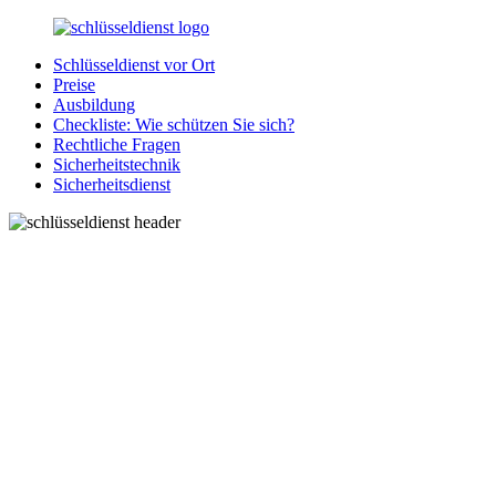
Zurück
zum
Schlüsseldienst vor Ort
Inhalt
SchluesseldienstDirekt.de
Ihre
Preise
Notlage
Ausbildung
wird
Checkliste: Wie schützen Sie sich?
gelöst!
Rechtliche Fragen
Sicherheitstechnik
Sicherheitsdienst