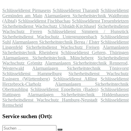
Schlüsseldienst Pirmasens
Schlüsseldienst Tharandt
Schlüsseldienst
Gemünden am Main
Alarmanlagen Sicherheitstechnik Waldbronn
(Albtal)
Schlüsseldienst Fischbachau
Schlüsseldienst Treuenbrietzen
Sicherheitsdienst Wachschutz Uhlstädt-Kirchhasel
Sicherheitsdienst
Wachschutz Freren
Schlüsseldienst Simmern / Hunsrück
Sicherheitsdienst Wachschutz Untergruppenbach
Schlüsseldienst
Suhl
Alarmanlagen Sicherheitstechnik Berga / Elster
Schlüsseldienst
Lingenfeld
Sicherheitsdienst Wachschutz Freisen
Alarmanlagen
Sicherheitstechnik Rheinberg
Schlüsseldienst Gehren, Thüringen
Alarmanlagen Sicherheitstechnik Müncheberg
Sicherheitsdienst
Wachschutz Grömitz
Alarmanlagen Sicherheitstechnik Rennerod,
Westerwald
Alarmanlagen Sicherheitstechnik Tönisvorst
Schlüsseldienst Hammelburg
Sicherheitsdienst Wachschutz
Essingen (Württemberg)
Schlüsseldienst Aßling
Schlüsseldienst
Herzebrock-Clarholz
Alarmanlagen Sicherheitstechnik
Obertraubling
Schlüsseldienst Eppelheim (Baden)
Schlüsseldienst
Hattingen
Alarmanlagen Sicherheitstechnik Hiddenhausen
Sicherheitsdienst Wachschutz Hamburg-Neustadt
Schlüsseldienst
Remscheid
Service suchen (Ort):
Suche