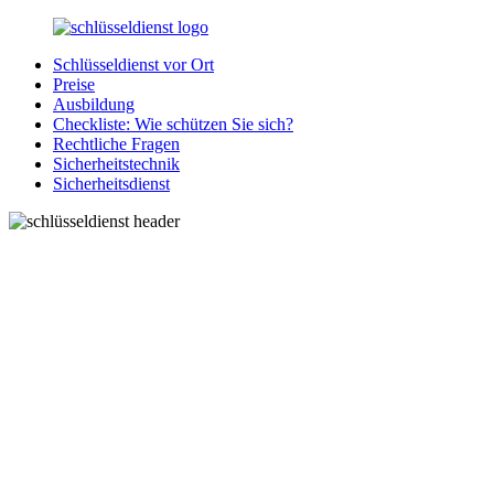
Zurück
zum
Schlüsseldienst vor Ort
Inhalt
SchluesseldienstDirekt.de
Ihre
Preise
Notlage
Ausbildung
wird
Checkliste: Wie schützen Sie sich?
gelöst!
Rechtliche Fragen
Sicherheitstechnik
Sicherheitsdienst