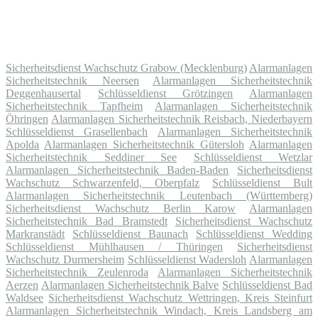
Sicherheitsdienst Wachschutz Grabow (Mecklenburg)
Alarmanlagen
Sicherheitstechnik Neersen
Alarmanlagen Sicherheitstechnik
Deggenhausertal
Schlüsseldienst Grötzingen
Alarmanlagen
Sicherheitstechnik Tapfheim
Alarmanlagen Sicherheitstechnik
Öhringen
Alarmanlagen Sicherheitstechnik Reisbach, Niederbayern
Schlüsseldienst Grasellenbach
Alarmanlagen Sicherheitstechnik
Apolda
Alarmanlagen Sicherheitstechnik Gütersloh
Alarmanlagen
Sicherheitstechnik Seddiner See
Schlüsseldienst Wetzlar
Alarmanlagen Sicherheitstechnik Baden-Baden
Sicherheitsdienst
Wachschutz Schwarzenfeld, Oberpfalz
Schlüsseldienst Bult
Alarmanlagen Sicherheitstechnik Leutenbach (Württemberg)
Sicherheitsdienst Wachschutz Berlin Karow
Alarmanlagen
Sicherheitstechnik Bad Bramstedt
Sicherheitsdienst Wachschutz
Markranstädt
Schlüsseldienst Baunach
Schlüsseldienst Wedding
Schlüsseldienst Mühlhausen / Thüringen
Sicherheitsdienst
Wachschutz Durmersheim
Schlüsseldienst Wadersloh
Alarmanlagen
Sicherheitstechnik Zeulenroda
Alarmanlagen Sicherheitstechnik
Aerzen
Alarmanlagen Sicherheitstechnik Balve
Schlüsseldienst Bad
Waldsee
Sicherheitsdienst Wachschutz Wettringen, Kreis Steinfurt
Alarmanlagen Sicherheitstechnik Windach, Kreis Landsberg am