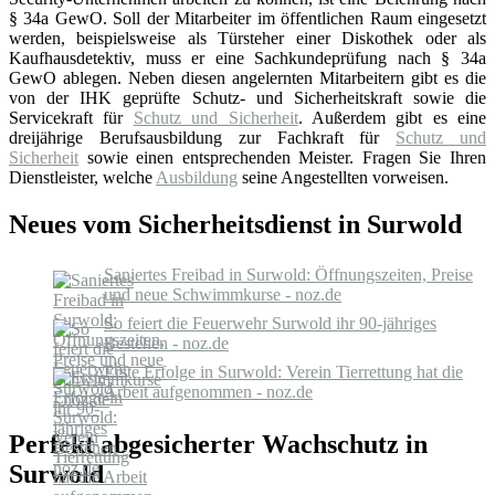
§ 34a GewO. Soll der Mitarbeiter im öffentlichen Raum eingesetzt
werden, beispielsweise als Türsteher einer Diskothek oder als
Kaufhausdetektiv, muss er eine Sachkundeprüfung nach § 34a
GewO ablegen. Neben diesen angelernten Mitarbeitern gibt es die
von der IHK geprüfte Schutz- und Sicherheitskraft sowie die
Servicekraft für
Schutz und Sicherheit
. Außerdem gibt es eine
dreijährige Berufsausbildung zur Fachkraft für
Schutz und
Sicherheit
sowie einen entsprechenden Meister. Fragen Sie Ihren
Dienstleister, welche
Ausbildung
seine Angestellten vorweisen.
Neues vom Sicherheitsdienst in Surwold
Saniertes Freibad in Surwold: Öffnungszeiten, Preise
und neue Schwimmkurse - noz.de
So feiert die Feuerwehr Surwold ihr 90-jähriges
Bestehen - noz.de
Erste Erfolge in Surwold: Verein Tierrettung hat die
Arbeit aufgenommen - noz.de
Perfekt abgesicherter Wachschutz in
Surwold