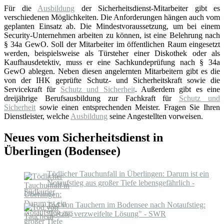
Für die
Ausbildung
der Sicherheitsdienst-Mitarbeiter gibt es
verschiedenen Möglichkeiten. Die Anforderungen hängen auch vom
geplanten Einsatz ab. Die Mindestvoraussetzung, um bei einem
Security-Unternehmen arbeiten zu können, ist eine Belehrung nach
§ 34a GewO. Soll der Mitarbeiter im öffentlichen Raum eingesetzt
werden, beispielsweise als Türsteher einer Diskothek oder als
Kaufhausdetektiv, muss er eine Sachkundeprüfung nach § 34a
GewO ablegen. Neben diesen angelernten Mitarbeitern gibt es die
von der IHK geprüfte Schutz- und Sicherheitskraft sowie die
Servicekraft für
Schutz und Sicherheit
. Außerdem gibt es eine
dreijährige Berufsausbildung zur Fachkraft für
Schutz und
Sicherheit
sowie einen entsprechenden Meister. Fragen Sie Ihren
Dienstleister, welche
Ausbildung
seine Angestellten vorweisen.
Neues vom Sicherheitsdienst in
Überlingen (Bodensee)
Tödlicher Tauchunfall in Überlingen: Darum ist ein
Notaufstieg aus großer Tiefe lebensgefährlich -
Südkurier
Tod von Tauchern im Bodensee nach Notaufstieg:
"Letzte, verzweifelte Lösung" - SWR