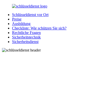
Zurück
zum
Schlüsseldienst vor Ort
Inhalt
SchluesseldienstDirekt.de
Ihre
Preise
Notlage
Ausbildung
wird
Checkliste: Wie schützen Sie sich?
gelöst!
Rechtliche Fragen
Sicherheitstechnik
Sicherheitsdienst