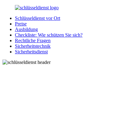
Zurück
zum
Schlüsseldienst vor Ort
Inhalt
SchluesseldienstDirekt.de
Ihre
Preise
Notlage
Ausbildung
wird
Checkliste: Wie schützen Sie sich?
gelöst!
Rechtliche Fragen
Sicherheitstechnik
Sicherheitsdienst