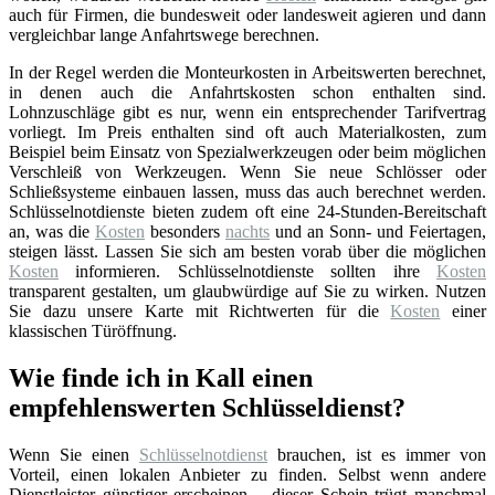
auch für Firmen, die bundesweit oder landesweit agieren und dann
vergleichbar lange Anfahrtswege berechnen.
In der Regel werden die Monteurkosten in Arbeitswerten berechnet,
in denen auch die Anfahrtskosten schon enthalten sind.
Lohnzuschläge gibt es nur, wenn ein entsprechender Tarifvertrag
vorliegt. Im Preis enthalten sind oft auch Materialkosten, zum
Beispiel beim Einsatz von Spezialwerkzeugen oder beim möglichen
Verschleiß von Werkzeugen. Wenn Sie neue Schlösser oder
Schließsysteme einbauen lassen, muss das auch berechnet werden.
Schlüsselnotdienste bieten zudem oft eine 24-Stunden-Bereitschaft
an, was die
Kosten
besonders
nachts
und an Sonn- und Feiertagen,
steigen lässt. Lassen Sie sich am besten vorab über die möglichen
Kosten
informieren. Schlüsselnotdienste sollten ihre
Kosten
transparent gestalten, um glaubwürdige auf Sie zu wirken. Nutzen
Sie dazu unsere Karte mit Richtwerten für die
Kosten
einer
klassischen Türöffnung.
Wie finde ich in Kall einen
empfehlenswerten Schlüsseldienst?
Wenn Sie einen
Schlüsselnotdienst
brauchen, ist es immer von
Vorteil, einen lokalen Anbieter zu finden. Selbst wenn andere
Dienstleister günstiger erscheinen – dieser Schein trügt manchmal