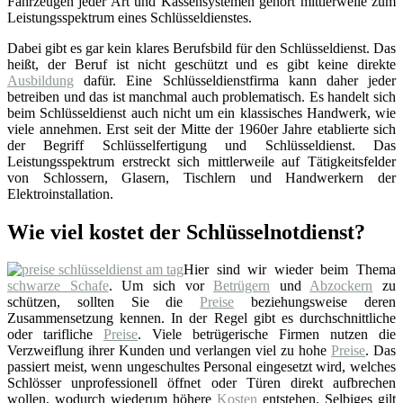
Fahrzeugen jeder Art und Kassensystemen gehört mittlerweile zum
Leistungsspektrum eines Schlüsseldienstes.
Dabei gibt es gar kein klares Berufsbild für den Schlüsseldienst. Das
heißt, der Beruf ist nicht geschützt und es gibt keine direkte
Ausbildung
dafür. Eine Schlüsseldienstfirma kann daher jeder
betreiben und das ist manchmal auch problematisch. Es handelt sich
beim Schlüsseldienst auch nicht um ein klassisches Handwerk, wie
viele annehmen. Erst seit der Mitte der 1960er Jahre etablierte sich
der Begriff Schlüsselfertigung und Schlüsseldienst. Das
Leistungsspektrum erstreckt sich mittlerweile auf Tätigkeitsfelder
von Schlossern, Glasern, Tischlern und Handwerkern der
Elektroinstallation.
Wie viel kostet der Schlüsselnotdienst?
Hier sind wir wieder beim Thema
schwarze Schafe
. Um sich vor
Betrügern
und
Abzockern
zu
schützen, sollten Sie die
Preise
beziehungsweise deren
Zusammensetzung kennen. In der Regel gibt es durchschnittliche
oder tarifliche
Preise
. Viele betrügerische Firmen nutzen die
Verzweiflung ihrer Kunden und verlangen viel zu hohe
Preise
. Das
passiert meist, wenn ungeschultes Personal eingesetzt wird, welches
Schlösser unprofessionell öffnet oder Türen direkt aufbrechen
wollen, wodurch wiederum höhere
Kosten
entstehen. Selbiges gilt