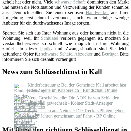
geholt hat oder nicht. Viele
schwarze Schafe
dominieren den Markt
und nutzen die Notsituation und Verzweiflung der Kunden schamlos
aus. Dennoch sollten Sie einem seriösen
Handwerker
aus Ihrer
Umgebung erst einmal vertrauen, auch wenn einige wenige
Anbieter für ein durchwachsenes Image sorgen.
Sperren Sie sich aus Ihrer Wohnung aus oder kommen nicht in die
Wohnung, weil Ihr
Schlüssel
verloren gegangen ist, möchten Sie
verständlicherweise so schnell wie möglich in Ihre Wohnung
zurück. In dieser
Panik
- und Zwangssituation sind Sie leicht
gefundene Opfer für
schwarze Schafe
,
Abzocker
und
Betrüger
. Bitte
informieren Sie sich deshalb vorher gut!
News zum Schlüsseldienst in Kall
Kinderbetreuung: Bei der Gemeinde Kall arbeitet fast
jeder Zweite im Kitabereich - Rundschau Online
Neue Geschäftsstelle: Die AOK ist von Schleiden
nach Kall gewechselt - Kölner Stadt-Anzeiger
Enthusiasten aus Nettetal: Die Trecker-Piloten gehen
seit 20 Jahren gemeinsam auf Fahrt - RP Online
Mit Ruhe den richtigen Schlüsseldienst in