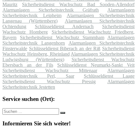
Mauritz
Sicherheitsdienst Wachschutz Bad Sooden-Allendorf
Alarmanlagen Sicherheitstechnik Gräfrath
Alarmanlagen
Sicherheitstechnik Leipheim
Alarmanlagen Sicherheitstechnik
Langenau (Württemberg)
Alarmanlagen Sicherheitstechnik
Ochtendung
Schlüsseldienst Andernach
Sicherheitsdienst
Wachschutz Homberg
Sicherheitsdienst Wachschutz Friedberg,
Bayern
Sicherheitsdienst Wachschutz Stammham
Alarmanlagen
Sicherheitstechnik Langenhorn
Alarmanlagen Sicherheitstechnik
Finsterwalde
Schlüsseldienst Biberach an der Riß
Sicherheitsdienst
Wachschutz Heinsberg, Rheinland
Alarmanlagen Sicherheitstechnik
Ludwigsburg (Württemberg)
Sicherheitsdienst Wachschutz
Ebersbach an der Fils
Schlüsseldienst Neumarkt-Sankt Veit
Sicherheitsdienst Wachschutz Mittenaar
Alarmanlagen
Sicherheitstechnik Perl, Saar
Schlüsseldienst Laage
Sicherheitsdienst Wachschutz Pressig
Alarmanlagen
Sicherheitstechnik Jestetten
Service suchen (Ort):
Suche
Suchen
nach:
Informieren Sie sich weiter!