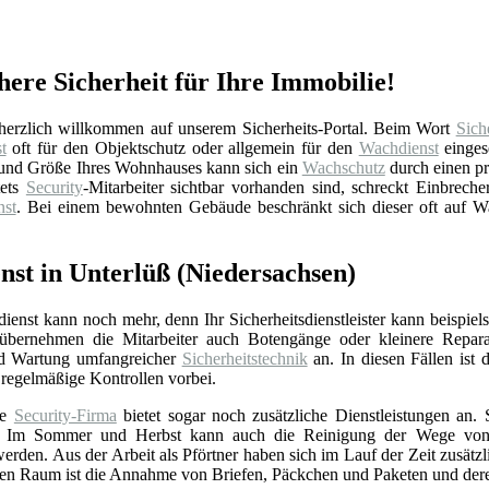
here Sicherheit für Ihre Immobilie!
erzlich willkommen auf unserem Sicherheits-Portal. Beim Wort
Sich
t
oft für den Objektschutz oder allgemein für den
Wachdienst
einges
ge und Größe Ihres Wohnhauses kann sich ein
Wachschutz
durch einen p
tets
Security
-Mitarbeiter sichtbar vorhanden sind, schreckt Einbreche
st
. Bei einem bewohnten Gebäude beschränkt sich dieser oft auf 
enst in Unterlüß (Niedersachsen)
sdienst kann noch mehr, denn Ihr Sicherheitsdienstleister kann beispi
übernehmen die Mitarbeiter auch Botengänge oder kleinere Reparature
und Wartung umfangreicher
Sicherheitstechnik
an. In diesen Fällen ist 
regelmäßige Kontrollen vorbei.
te
Security-Firma
bietet sogar noch zusätzliche Dienstleistungen an.
 Im Sommer und Herbst kann auch die Reinigung der Wege von Blä
den. Aus der Arbeit als Pförtner haben sich im Lauf der Zeit zusätzl
ten Raum ist die Annahme von Briefen, Päckchen und Paketen und der