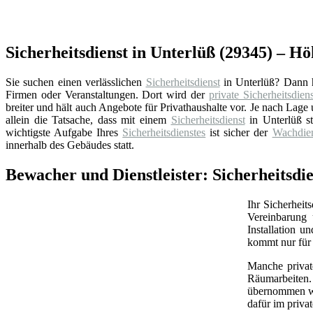
Sicherheitsdienst in Unterlüß (29345) – Hö
Sie suchen einen verlässlichen
Sicherheitsdienst
in Unterlüß? Dann h
Firmen oder Veranstaltungen. Dort wird der
private Sicherheitsdiens
breiter und hält auch Angebote für Privathaushalte vor. Je nach La
allein die Tatsache, dass mit einem
Sicherheitsdienst
in Unterlüß s
wichtigste Aufgabe Ihres
Sicherheitsdienstes
ist sicher der
Wachdien
innerhalb des Gebäudes statt.
Bewacher und Dienstleister: Sicherheitsdi
Ihr Sicherheit
Vereinbarung 
Installation 
kommt nur für 
Manche priva
Räumarbeiten.
übernommen wer
dafür im priva