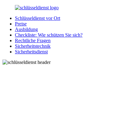
Zurück
zum
Schlüsseldienst vor Ort
Inhalt
SchluesseldienstDirekt.de
Ihre
Preise
Notlage
Ausbildung
wird
Checkliste: Wie schützen Sie sich?
gelöst!
Rechtliche Fragen
Sicherheitstechnik
Sicherheitsdienst