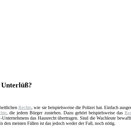
n Unterlüß?
oheitlichen
Rechte
, wie sie beispielsweise die Polizei hat. Einfach ausg
chte
, die jedem Bürger zustehen. Dazu gehört beispielsweise das
Rec
y
-Unternehmens das Hausrecht übertragen. Sind die Wachleute bewaffne
n den meisten Fällen ist das jedoch weder der Fall, noch nötig.