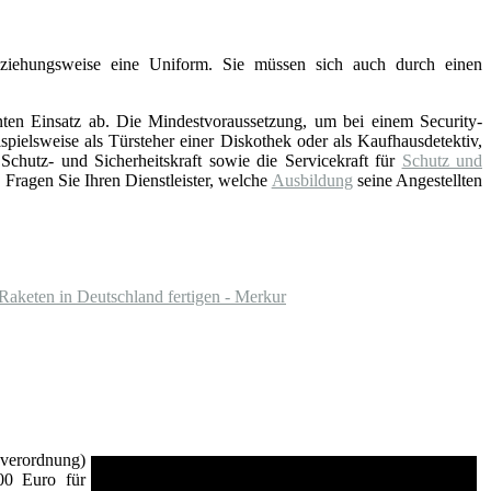
eziehungsweise eine Uniform. Sie müssen sich auch durch einen
nten Einsatz ab. Die Mindestvoraussetzung, um bei einem Security-
pielsweise als Türsteher einer Diskothek oder als Kaufhausdetektiv,
hutz- und Sicherheitskraft sowie die Servicekraft für
Schutz und
Fragen Sie Ihren Dienstleister, welche
Ausbildung
seine Angestellten
Raketen in Deutschland fertigen - Merkur
verordnung)
00 Euro für