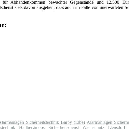
ro für Abhandenkommen bewachter Gegenstände und 12.500 Eur
dienst stets davon ausgehen, dass auch im Falle von unerwarteten S
he:
Alarmanlagen Sicherheitstechnik Barby (Elbe)
Alarmanlagen Sicherh
tstechnik Hallbergmoos
Sicherheitsdienst Wachschutz Igensdorf