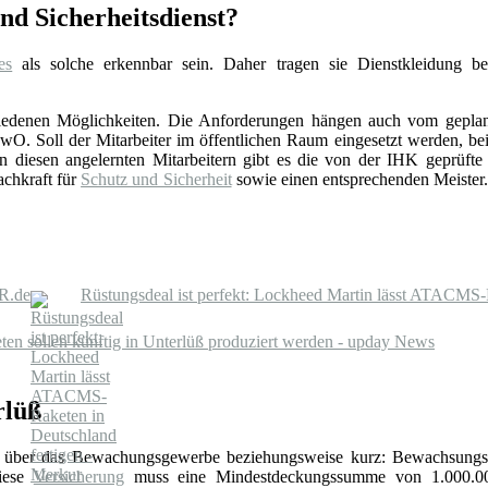
d Sicherheitsdienst?
es
als solche erkennbar sein. Daher tragen sie Dienstkleidung b
schiedenen Möglichkeiten. Die Anforderungen hängen auch vom gepla
. Soll der Mitarbeiter im öffentlichen Raum eingesetzt werden, beis
esen angelernten Mitarbeitern gibt es die von der IHK geprüfte Sc
achkraft für
Schutz und Sicherheit
sowie einen entsprechenden Meister. 
R.de
Rüstungsdeal ist perfekt: Lockheed Martin lässt ATACMS-
en sollen künftig in Unterlüß produziert werden - upday News
rlüß
über das Bewachungsgewerbe beziehungsweise kurz: Bewachsungs
Diese
Versicherung
muss eine Mindestdeckungssumme von 1.000.0