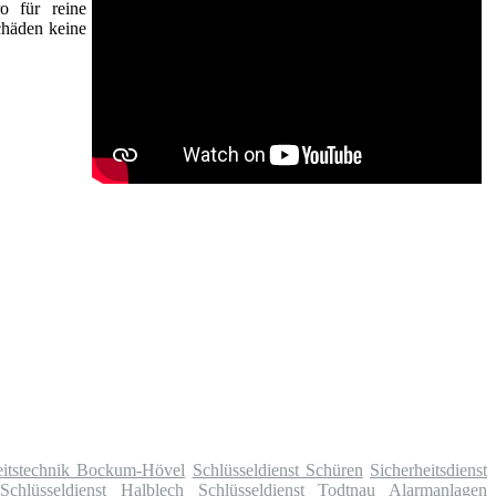
o für reine
chäden keine
eitstechnik Bockum-Hövel
Schlüsseldienst Schüren
Sicherheitsdienst
Schlüsseldienst Halblech
Schlüsseldienst Todtnau
Alarmanlagen