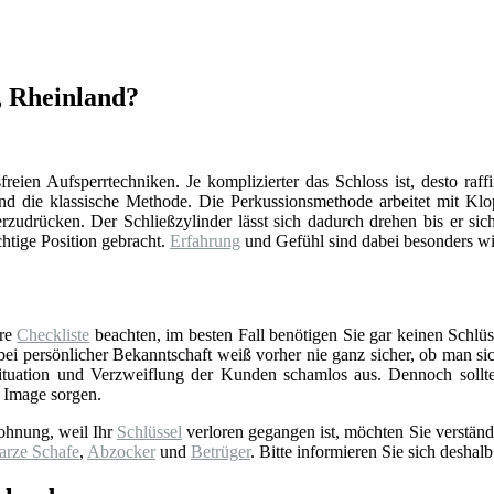
f, Rheinland?
reien Aufsperrtechniken. Je komplizierter das Schloss ist, desto raff
d die klassische Methode. Die Perkussionsmethode arbeitet mit Klop
zudrücken. Der Schließzylinder lässt sich dadurch drehen bis er sich
chtige Position gebracht.
Erfahrung
und Gefühl sind dabei besonders wi
ere
Checkliste
beachten, im besten Fall benötigen Sie gar keinen Schlüss
 persönlicher Bekanntschaft weiß vorher nie ganz sicher, ob man sich 
tuation und Verzweiflung der Kunden schamlos aus. Dennoch sollt
 Image sorgen.
ohnung, weil Ihr
Schlüssel
verloren gegangen ist, möchten Sie verständ
arze Schafe
,
Abzocker
und
Betrüger
. Bitte informieren Sie sich deshalb