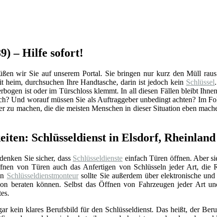
9) – Hilfe sofort!
en wir Sie auf unserem Portal. Sie bringen nur kurz den Müll raus u
 heim, durchsuchen Ihre Handtasche, darin ist jedoch kein
Schlüssel
rbogen ist oder im Türschloss klemmt. In all diesen Fällen bleibt Ihnen
ich? Und worauf müssen Sie als Auftraggeber unbedingt achten? Im Fo
ler zu machen, die die meisten Menschen in dieser Situation eben mach
eiten: Schlüsseldienst in Elsdorf, Rheinlan
 denken Sie sicher, dass
Schlüsseldienste
einfach Türen öffnen. Aber si
nen von Türen auch das Anfertigen von Schlüsseln jeder Art, die 
Ein
Schlüsseldienstmonteur
sollte Sie außerdem über elektronische un
ation beraten können. Selbst das Öffnen von Fahrzeugen jeder Art u
tes.
gar kein klares Berufsbild für den Schlüsseldienst. Das heißt, der Beru