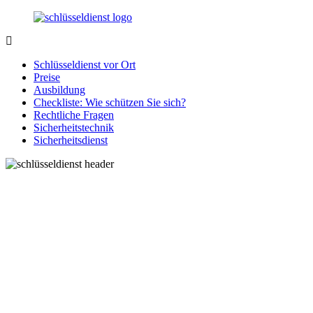
Zurück
zum
Inhalt
SchluesseldienstDirekt.de
Ihre
Notlage
Schlüsseldienst vor Ort
wird
Preise
gelöst!
Ausbildung
Checkliste: Wie schützen Sie sich?
Rechtliche Fragen
Sicherheitstechnik
Sicherheitsdienst