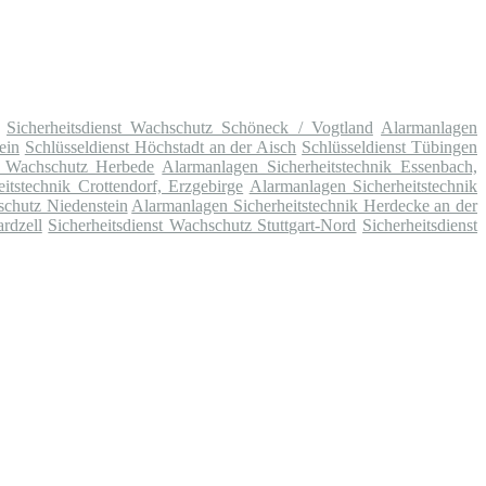
Sicherheitsdienst Wachschutz Schöneck / Vogtland
Alarmanlagen
ein
Schlüsseldienst Höchstadt an der Aisch
Schlüsseldienst Tübingen
st Wachschutz Herbede
Alarmanlagen Sicherheitstechnik Essenbach,
itstechnik Crottendorf, Erzgebirge
Alarmanlagen Sicherheitstechnik
schutz Niedenstein
Alarmanlagen Sicherheitstechnik Herdecke an der
rdzell
Sicherheitsdienst Wachschutz Stuttgart-Nord
Sicherheitsdienst