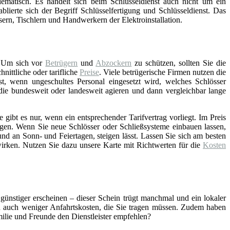
lematisch. Es handelt sich beim Schlüsseldienst auch nicht um ein
blierte sich der Begriff Schlüsselfertigung und Schlüsseldienst. Das
asern, Tischlern und Handwerkern der Elektroinstallation.
 Um sich vor
Betrügern
und
Abzockern
zu schützen, sollten Sie die
ittliche oder tarifliche
Preise
. Viele betrügerische Firmen nutzen die
st, wenn ungeschultes Personal eingesetzt wird, welches Schlösser
 die bundesweit oder landesweit agieren und dann vergleichbar lange
gibt es nur, wenn ein entsprechender Tarifvertrag vorliegt. Im Preis
gen. Wenn Sie neue Schlösser oder Schließsysteme einbauen lassen,
nd an Sonn- und Feiertagen, steigen lässt. Lassen Sie sich am besten
wirken. Nutzen Sie dazu unsere Karte mit Richtwerten für die
Kosten
 günstiger erscheinen – dieser Schein trügt manchmal und ein lokaler
ch auch weniger Anfahrtskosten, die Sie tragen müssen. Zudem haben
amilie und Freunde den Dienstleister empfehlen?