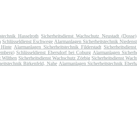
stechnik Hasselroth
Sicherheitsdienst Wachschutz Neustadt (Dosse)
n
Schlüsseldienst Eschwege
Alarmanlagen Sicherheitstechnik Niedenst
 Hinte
Alarmanlagen Sicherheitstechnik Filderstadt
Sicherheitsdien
emberg)
Schlüsseldienst Ebersdorf bei Coburg
Alarmanlagen Sicherhe
t Wilthen
Sicherheitsdienst Wachschutz Zörbig
Sicherheitsdienst Wach
eitstechnik Birkenfeld, Nahe
Alarmanlagen Sicherheitstechnik Eberha