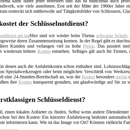
stfirma kann daher jeder betreiben und das ist manchmal auch prob
ndwerk, wie viele annehmen. Erst seit der Mitte der 1960er Jahre eta
rum erstreckt sich mittlerweile auf Tätigkeitsfelder von Schlossern, Gl
kostet der Schlüsselnotdienst?
Hier sind wir wieder beim Thema
schwarze Schafe
.
gsweise deren Zusammensetzung kennen. In der Regel gibt es durchschn
 ihrer Kunden und verlangen viel zu hohe
Preise
. Das passiert mei
rch wiederum höhere
Kosten
entstehen. Selbiges gilt auch für Firmen,
n denen auch die Anfahrtskosten schon enthalten sind. Lohnzuschläge 
z von Spezialwerkzeugen oder beim möglichen Verschleiß von Werkzeu
ft eine 24-Stunden-Bereitschaft an, was die
Kosten
besonders
nachts
u
llten ihre
Kosten
transparent gestalten, um glaubwürdige auf Sie zu 
rstklassigen Schlüsseldienst?
l, einen lokalen Anbieter zu finden. Selbst wenn andere Dienstleister
 schon bei den Kosten: Ein kürzerer Anfahrtsweg bedeutet automatis
r sie informieren kann. Wie ist das Image vor Ort? Können vielleicht F