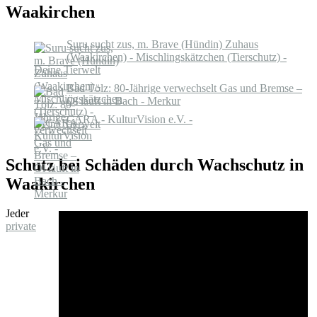
Waakirchen
Suru sucht zus, m. Brave (Hündin) Zuhaus
(Waakirchen) - Mischlingskätzchen (Tierschutz) -
Deine Tierwelt
Bad Tölz: 80-Jährige verwechselt Gas und Bremse –
Öl läuft in Bach - Merkur
CARA - KulturVision e.V. -
Schutz bei Schäden durch Wachschutz in
Waakirchen
Jeder
private