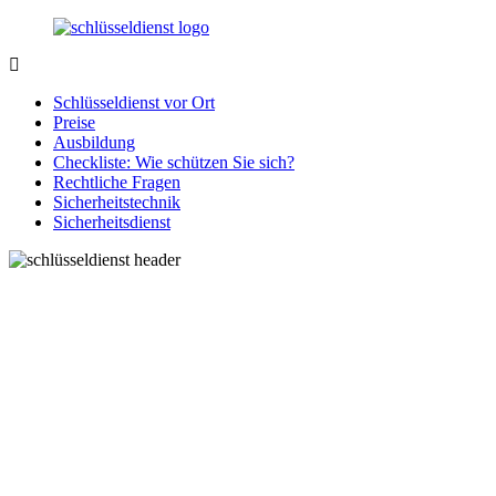
Zurück
zum
Inhalt
SchluesseldienstDirekt.de
Ihre
Notlage
Schlüsseldienst vor Ort
wird
Preise
gelöst!
Ausbildung
Checkliste: Wie schützen Sie sich?
Rechtliche Fragen
Sicherheitstechnik
Sicherheitsdienst