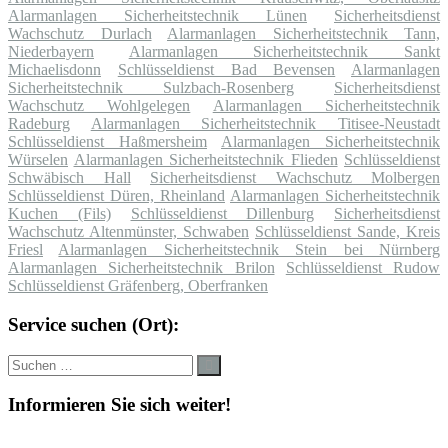
Alarmanlagen Sicherheitstechnik Lünen
Sicherheitsdienst
Wachschutz Durlach
Alarmanlagen Sicherheitstechnik Tann,
Niederbayern
Alarmanlagen Sicherheitstechnik Sankt
Michaelisdonn
Schlüsseldienst Bad Bevensen
Alarmanlagen
Sicherheitstechnik Sulzbach-Rosenberg
Sicherheitsdienst
Wachschutz Wohlgelegen
Alarmanlagen Sicherheitstechnik
Radeburg
Alarmanlagen Sicherheitstechnik Titisee-Neustadt
Schlüsseldienst Haßmersheim
Alarmanlagen Sicherheitstechnik
Würselen
Alarmanlagen Sicherheitstechnik Flieden
Schlüsseldienst
Schwäbisch Hall
Sicherheitsdienst Wachschutz Molbergen
Schlüsseldienst Düren, Rheinland
Alarmanlagen Sicherheitstechnik
Kuchen (Fils)
Schlüsseldienst Dillenburg
Sicherheitsdienst
Wachschutz Altenmünster, Schwaben
Schlüsseldienst Sande, Kreis
Friesl
Alarmanlagen Sicherheitstechnik Stein bei Nürnberg
Alarmanlagen Sicherheitstechnik Brilon
Schlüsseldienst Rudow
Schlüsseldienst Gräfenberg, Oberfranken
Service suchen (Ort):
Suche
Suchen
nach:
Informieren Sie sich weiter!