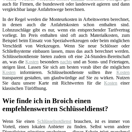
auch für Firmen, die bundesweit oder landesweit agieren und dann
vergleichbar lange Anfahrtswege berechnen.
In der Regel werden die Monteurkosten in Arbeitswerten berechnet,
in denen auch die Anfahrtskosten schon enthalten sind.
Lohnzuschläge gibt es nur, wenn ein entsprechender Tarifvertrag
vorliegt. Im Preis enthalten sind oft auch Materialkosten, zum
Beispiel beim Einsatz von Spezialwerkzeugen oder beim möglichen
Verschleiß von Werkzeugen. Wenn Sie neue Schlösser oder
Schließsysteme einbauen lassen, muss das auch berechnet werden.
Schlüsselnotdienste bieten zudem oft eine 24-Stunden-Bereitschaft
an, was die
Kosten
besonders
nachts
und an Sonn- und Feiertagen,
steigen lässt. Lassen Sie sich am besten vorab über die möglichen
Kosten
informieren. Schlüsselnotdienste sollten ihre
Kosten
transparent gestalten, um glaubwürdige auf Sie zu wirken. Nutzen
Sie dazu unsere Karte mit Richtwerten für die
Kosten
einer
klassischen Türöffnung.
Wie finde ich in Broich einen
empfehlenswerten Schlüsseldienst?
Wenn Sie einen
Schlüsselnotdienst
brauchen, ist es immer von
Vorteil, einen lokalen Anbieter zu finden. Selbst wenn andere
Dienstleister günstiger erscheinen – dieser Schein trügt manchmal