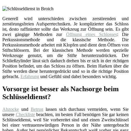
Generell wird unterschieden zwischen zerstörenden und
zerstörungsfreien Aufsperrtechniken. Je komplizierter das Schloss
ist, desto raffinierter sollte das Werkzeug zur Öffnung sein. Es gibt
zwei gängige Methoden zur
Öffnung eines Schlosses
: Die
Perkussionsmethode und die klassische Methode. Die
Perkussionsmethode arbeitet mit Klopfen und dient dem Öffnen von
Stiftschlössern. Bei der klassischen Methode werden spezielle
Werkzeuge genutzt, um die Stifte herunterzudrücken. Der
Schließzylinder lässt sich dadurch drehen bis er sich in der richtigen
Position befindet, um das Schloss zu öffnen. Beim Harken über die
Stifte werden diese heruntergedrückt und so in die richtige Position
gebracht.
Erfahrung
und Gefühl sind dabei besonders wichtig.
Vorsorge ist besser als Nachsorge beim
Schlüsseldienst?
Abzocke
und
Betrug
lassen sich durchaus vermeiden, wenn Sie
unsere
Checkliste
beachten, im besten Fall benötigen Sie gar keinen
Schlüsseldienst, weil Sie vorbereitet sind und einen Zweitschlüssel
bei einer vertrauenswürdigen Person in der Nähe untergebracht
haben. Außer bei persönlicher Bekanntschaft weiß vorher nie ganz