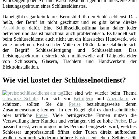
Fahrzeugen jeder Art und Kassensystemen gehört mittlerweile zum
Leistungsspektrum eines Schlüsseldienstes.
Dabei gibt es gar kein klares Berufsbild für den Schlüsseldienst. Das
heißt, der Beruf ist nicht geschützt und es gibt keine direkte
Ausbildung
dafür. Eine Schlüsseldienstfirma kann daher jeder
betreiben und das ist manchmal auch problematisch. Es handelt sich
beim Schlüsseldienst auch nicht um ein klassisches Handwerk, wie
viele annehmen. Erst seit der Mitte der 1960er Jahre etablierte sich
der Begriff Schlüsselfertigung und Schlüsseldienst. Das
Leistungsspektrum erstreckt sich mittlerweile auf Tätigkeitsfelder
von Schlossern, Glasern, Tischlern und Handwerkern der
Elektroinstallation.
Wie viel kostet der Schlüsselnotdienst?
Hier sind wir wieder beim Thema
schwarze Schafe
. Um sich vor
Betrügern
und
Abzockern
zu
schützen, sollten Sie die
Preise
beziehungsweise deren
Zusammensetzung kennen. In der Regel gibt es durchschnittliche
oder tarifliche
Preise
. Viele betrügerische Firmen nutzen die
Verzweiflung ihrer Kunden und verlangen viel zu hohe
Preise
. Das
passiert meist, wenn ungeschultes Personal eingesetzt wird, welches
Schlösser unprofessionell öffnet oder Türen direkt aufbrechen
wollen, wodurch wiederum höhere
Kosten
entstehen. Selbiges gilt