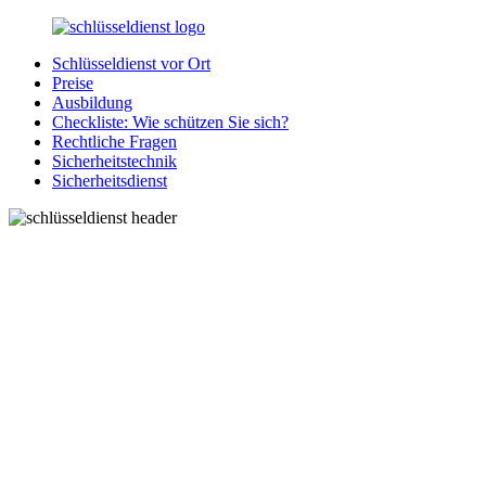
Zurück
zum
Schlüsseldienst vor Ort
Inhalt
SchluesseldienstDirekt.de
Ihre
Preise
Notlage
Ausbildung
wird
Checkliste: Wie schützen Sie sich?
gelöst!
Rechtliche Fragen
Sicherheitstechnik
Sicherheitsdienst