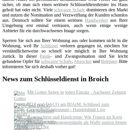
sicher, ob man sich einen seriösen Schlüsseldienstleister ins Haus
geholt hat oder nicht. Viele
schwarze Schafe
dominieren den Markt
und nutzen die Notsituation und Verzweiflung der Kunden schamlos
aus. Dennoch sollten Sie einem seriösen
Handwerker
aus Ihrer
Umgebung erst einmal vertrauen, auch wenn einige wenige
Anbieter für ein durchwachsenes Image sorgen.
Sperren Sie sich aus Ihrer Wohnung aus oder kommen nicht in die
Wohnung, weil Ihr
Schlüssel
verloren gegangen ist, möchten Sie
verständlicherweise so schnell wie möglich in Ihre Wohnung
zurück. In dieser
Panik
- und Zwangssituation sind Sie leicht
gefundene Opfer für
schwarze Schafe
,
Abzocker
und
Betrüger
. Bitte
informieren Sie sich deshalb vorher gut!
News zum Schlüsseldienst in Broich
Mit Gottes Segen in jeden Einsatz - Aachener Zeitung
FDZ und DACO am BfArM: Schlüssel zum
Gesundheitsdatenraum - Handelsblatt Live
Regenschirm und Handcreme: Wie Frauen im Kreis
Pinneberg Alltagsgegenstände als Waffe nutzen lernen
- shz.de