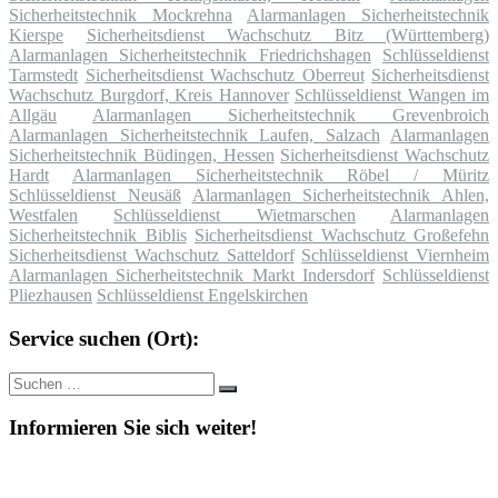
Sicherheitstechnik Mockrehna
Alarmanlagen Sicherheitstechnik
Kierspe
Sicherheitsdienst Wachschutz Bitz (Württemberg)
Alarmanlagen Sicherheitstechnik Friedrichshagen
Schlüsseldienst
Tarmstedt
Sicherheitsdienst Wachschutz Oberreut
Sicherheitsdienst
Wachschutz Burgdorf, Kreis Hannover
Schlüsseldienst Wangen im
Allgäu
Alarmanlagen Sicherheitstechnik Grevenbroich
Alarmanlagen Sicherheitstechnik Laufen, Salzach
Alarmanlagen
Sicherheitstechnik Büdingen, Hessen
Sicherheitsdienst Wachschutz
Hardt
Alarmanlagen Sicherheitstechnik Röbel / Müritz
Schlüsseldienst Neusäß
Alarmanlagen Sicherheitstechnik Ahlen,
Westfalen
Schlüsseldienst Wietmarschen
Alarmanlagen
Sicherheitstechnik Biblis
Sicherheitsdienst Wachschutz Großefehn
Sicherheitsdienst Wachschutz Satteldorf
Schlüsseldienst Viernheim
Alarmanlagen Sicherheitstechnik Markt Indersdorf
Schlüsseldienst
Pliezhausen
Schlüsseldienst Engelskirchen
Service suchen (Ort):
Suche
Suchen
nach:
Informieren Sie sich weiter!