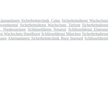
larmanlagen Sicherheitstechnik Calau
Sicherheitsdienst Wachschutz
wentinental
Sicherheitsdienst Wachschutz Tarforst
Sicherheitsdienst
, Niedersachsen
Schlüsseldienst Neureut
Schlüsseldienst Elsteraue
nst Wachschutz Haselhorst
Schlüsseldienst München
Sicherheitsdienst
ausen
Alarmanlagen Sicherheitstechnik Burg Stargard
Schlüsseldienst