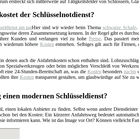
rum erstreckt sich mittlerweile auf Tätigkeitsfelder von Schlossern, Gl
kostet der Schlüsselnotdienst?
Hier sind wir wieder beim Thema
schwarze Schafe
.
gsweise deren Zusammensetzung kennen. In der Regel gibt es durchschn
 ihrer Kunden und verlangen viel zu hohe
Preise
. Das passiert mei
rch wiederum höhere
Kosten
entstehen. Selbiges gilt auch für Firmen,
n denen auch die Anfahrtskosten schon enthalten sind. Lohnzuschläge 
z von Spezialwerkzeugen oder beim möglichen Verschleiß von Werkzeu
ft eine 24-Stunden-Bereitschaft an, was die
Kosten
besonders
nachts
u
llten ihre
Kosten
transparent gestalten, um glaubwürdige auf Sie zu 
g einen modernen Schlüsseldienst?
l, einen lokalen Anbieter zu finden. Selbst wenn andere Dienstleister
 schon bei den Kosten: Ein kürzerer Anfahrtsweg bedeutet automatis
r sie informieren kann. Wie ist das Image vor Ort? Können vielleicht F