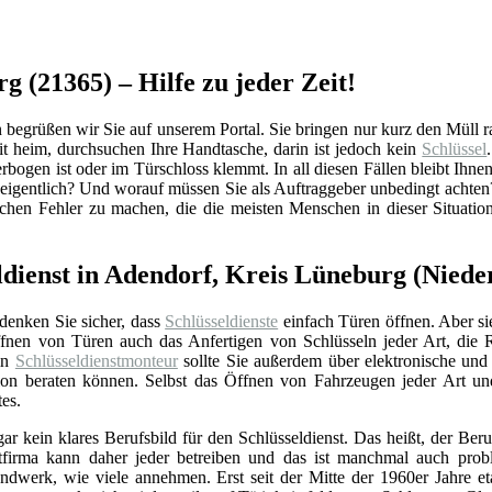
g (21365) – Hilfe zu jeder Zeit!
grüßen wir Sie auf unserem Portal. Sie bringen nur kurz den Müll raus
 heim, durchsuchen Ihre Handtasche, darin ist jedoch kein
Schlüssel
rbogen ist oder im Türschloss klemmt. In all diesen Fällen bleibt Ihnen
igentlich? Und worauf müssen Sie als Auftraggeber unbedingt achten?
schen Fehler zu machen, die die meisten Menschen in dieser Situati
ldienst in Adendorf, Kreis Lüneburg (Niede
 denken Sie sicher, dass
Schlüsseldienste
einfach Türen öffnen. Aber si
nen von Türen auch das Anfertigen von Schlüsseln jeder Art, die 
Ein
Schlüsseldienstmonteur
sollte Sie außerdem über elektronische un
ation beraten können. Selbst das Öffnen von Fahrzeugen jeder Art u
tes.
gar kein klares Berufsbild für den Schlüsseldienst. Das heißt, der Beru
stfirma kann daher jeder betreiben und das ist manchmal auch prob
ndwerk, wie viele annehmen. Erst seit der Mitte der 1960er Jahre eta