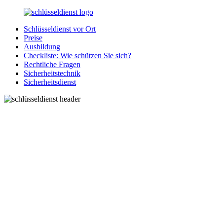
Zurück
zum
Schlüsseldienst vor Ort
Inhalt
SchluesseldienstDirekt.de
Ihre
Preise
Notlage
Ausbildung
wird
Checkliste: Wie schützen Sie sich?
gelöst!
Rechtliche Fragen
Sicherheitstechnik
Sicherheitsdienst