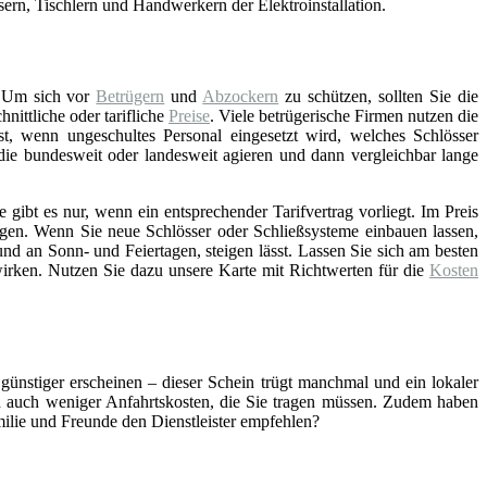
asern, Tischlern und Handwerkern der Elektroinstallation.
 Um sich vor
Betrügern
und
Abzockern
zu schützen, sollten Sie die
ittliche oder tarifliche
Preise
. Viele betrügerische Firmen nutzen die
st, wenn ungeschultes Personal eingesetzt wird, welches Schlösser
 die bundesweit oder landesweit agieren und dann vergleichbar lange
gibt es nur, wenn ein entsprechender Tarifvertrag vorliegt. Im Preis
gen. Wenn Sie neue Schlösser oder Schließsysteme einbauen lassen,
nd an Sonn- und Feiertagen, steigen lässt. Lassen Sie sich am besten
wirken. Nutzen Sie dazu unsere Karte mit Richtwerten für die
Kosten
 günstiger erscheinen – dieser Schein trügt manchmal und ein lokaler
ch auch weniger Anfahrtskosten, die Sie tragen müssen. Zudem haben
amilie und Freunde den Dienstleister empfehlen?