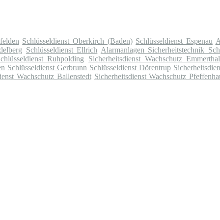
felden
Schlüsseldienst Oberkirch (Baden)
Schlüsseldienst Espenau
A
delberg
Schlüsseldienst Ellrich
Alarmanlagen Sicherheitstechnik Sch
chlüsseldienst Ruhpolding
Sicherheitsdienst Wachschutz Emmerthal
en
Schlüsseldienst Gerbrunn
Schlüsseldienst Dörentrup
Sicherheitsdie
dienst Wachschutz Ballenstedt
Sicherheitsdienst Wachschutz Pfeffenh