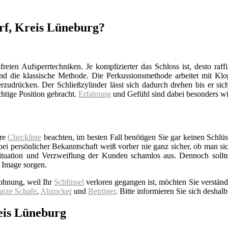
orf, Kreis Lüneburg?
reien Aufsperrtechniken. Je komplizierter das Schloss ist, desto raff
d die klassische Methode. Die Perkussionsmethode arbeitet mit Klop
zudrücken. Der Schließzylinder lässt sich dadurch drehen bis er sich
chtige Position gebracht.
Erfahrung
und Gefühl sind dabei besonders wi
ere
Checkliste
beachten, im besten Fall benötigen Sie gar keinen Schlüss
 persönlicher Bekanntschaft weiß vorher nie ganz sicher, ob man sich 
tuation und Verzweiflung der Kunden schamlos aus. Dennoch sollt
 Image sorgen.
ohnung, weil Ihr
Schlüssel
verloren gegangen ist, möchten Sie verständ
arze Schafe
,
Abzocker
und
Betrüger
. Bitte informieren Sie sich deshalb
eis Lüneburg