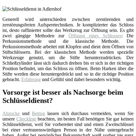
Generell wird unterschieden zwischen zerstörenden und
zerstörungsfreien Aufsperrtechniken. Je komplizierter das Schloss
ist, desto raffinierter sollte das Werkzeug zur Öffnung sein. Es gibt
zwei gängige Methoden zur
Öffnung eines Schlosses
: Die
Perkussionsmethode und die klassische Methode. Die
Perkussionsmethode arbeitet mit Klopfen und dient dem Öffnen von
Stiftschlössern. Bei der klassischen Methode werden spezielle
Werkzeuge genutzt, um die Stifte herunterzudrücken. Der
Schließzylinder lässt sich dadurch drehen bis er sich in der richtigen
Position befindet, um das Schloss zu öffnen. Beim Harken über die
Stifte werden diese heruntergedrückt und so in die richtige Position
gebracht.
Erfahrung
und Gefühl sind dabei besonders wichtig.
Vorsorge ist besser als Nachsorge beim
Schlüsseldienst?
Abzocke
und
Betrug
lassen sich durchaus vermeiden, wenn Sie
unsere
Checkliste
beachten, im besten Fall benötigen Sie gar keinen
Schlüsseldienst, weil Sie vorbereitet sind und einen Zweitschlüssel
bei einer vertrauenswürdigen Person in der Nähe untergebracht
haben. Außer bei persönlicher Bekanntschaft weiß vorher nie ganz