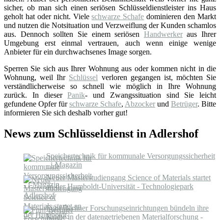
sicher, ob man sich einen seriösen Schlüsseldienstleister ins Haus
geholt hat oder nicht. Viele
schwarze Schafe
dominieren den Markt
und nutzen die Notsituation und Verzweiflung der Kunden schamlos
aus. Dennoch sollten Sie einem seriösen
Handwerker
aus Ihrer
Umgebung erst einmal vertrauen, auch wenn einige wenige
Anbieter für ein durchwachsenes Image sorgen.
Sperren Sie sich aus Ihrer Wohnung aus oder kommen nicht in die
Wohnung, weil Ihr
Schlüssel
verloren gegangen ist, möchten Sie
verständlicherweise so schnell wie möglich in Ihre Wohnung
zurück. In dieser
Panik
- und Zwangssituation sind Sie leicht
gefundene Opfer für
schwarze Schafe
,
Abzocker
und
Betrüger
. Bitte
informieren Sie sich deshalb vorher gut!
News zum Schlüsseldienst in Adlershof
Speichertechnik für kommunale Versorgungssicherheit
- i-Magazin
Neuer Masterstudiengang Science of Materials startet
an der Humboldt-Universität - Technologiepark
Adlershof
Fünf Berliner Forschungs­einrich­tungen bündeln ihre
Kräfte in der daten­getrie­benen Material­forschung -