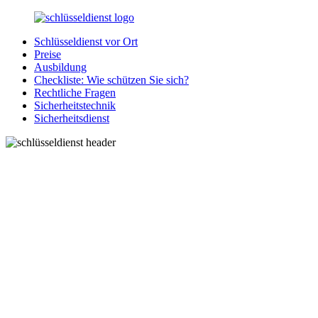
Zurück
zum
Schlüsseldienst vor Ort
Inhalt
SchluesseldienstDirekt.de
Ihre
Preise
Notlage
Ausbildung
wird
Checkliste: Wie schützen Sie sich?
gelöst!
Rechtliche Fragen
Sicherheitstechnik
Sicherheitsdienst