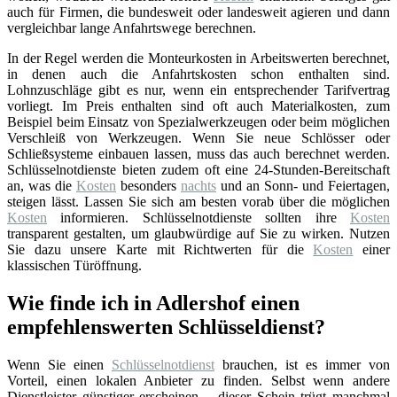
auch für Firmen, die bundesweit oder landesweit agieren und dann
vergleichbar lange Anfahrtswege berechnen.
In der Regel werden die Monteurkosten in Arbeitswerten berechnet,
in denen auch die Anfahrtskosten schon enthalten sind.
Lohnzuschläge gibt es nur, wenn ein entsprechender Tarifvertrag
vorliegt. Im Preis enthalten sind oft auch Materialkosten, zum
Beispiel beim Einsatz von Spezialwerkzeugen oder beim möglichen
Verschleiß von Werkzeugen. Wenn Sie neue Schlösser oder
Schließsysteme einbauen lassen, muss das auch berechnet werden.
Schlüsselnotdienste bieten zudem oft eine 24-Stunden-Bereitschaft
an, was die
Kosten
besonders
nachts
und an Sonn- und Feiertagen,
steigen lässt. Lassen Sie sich am besten vorab über die möglichen
Kosten
informieren. Schlüsselnotdienste sollten ihre
Kosten
transparent gestalten, um glaubwürdige auf Sie zu wirken. Nutzen
Sie dazu unsere Karte mit Richtwerten für die
Kosten
einer
klassischen Türöffnung.
Wie finde ich in Adlershof einen
empfehlenswerten Schlüsseldienst?
Wenn Sie einen
Schlüsselnotdienst
brauchen, ist es immer von
Vorteil, einen lokalen Anbieter zu finden. Selbst wenn andere
Dienstleister günstiger erscheinen – dieser Schein trügt manchmal