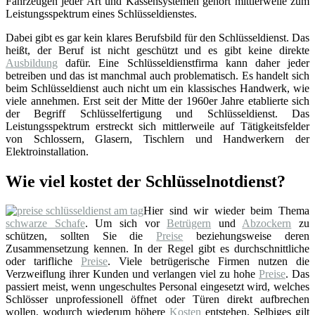
Fahrzeugen jeder Art und Kassensystemen gehört mittlerweile zum
Leistungsspektrum eines Schlüsseldienstes.
Dabei gibt es gar kein klares Berufsbild für den Schlüsseldienst. Das
heißt, der Beruf ist nicht geschützt und es gibt keine direkte
Ausbildung
dafür. Eine Schlüsseldienstfirma kann daher jeder
betreiben und das ist manchmal auch problematisch. Es handelt sich
beim Schlüsseldienst auch nicht um ein klassisches Handwerk, wie
viele annehmen. Erst seit der Mitte der 1960er Jahre etablierte sich
der Begriff Schlüsselfertigung und Schlüsseldienst. Das
Leistungsspektrum erstreckt sich mittlerweile auf Tätigkeitsfelder
von Schlossern, Glasern, Tischlern und Handwerkern der
Elektroinstallation.
Wie viel kostet der Schlüsselnotdienst?
Hier sind wir wieder beim Thema
schwarze Schafe
. Um sich vor
Betrügern
und
Abzockern
zu
schützen, sollten Sie die
Preise
beziehungsweise deren
Zusammensetzung kennen. In der Regel gibt es durchschnittliche
oder tarifliche
Preise
. Viele betrügerische Firmen nutzen die
Verzweiflung ihrer Kunden und verlangen viel zu hohe
Preise
. Das
passiert meist, wenn ungeschultes Personal eingesetzt wird, welches
Schlösser unprofessionell öffnet oder Türen direkt aufbrechen
wollen, wodurch wiederum höhere
Kosten
entstehen. Selbiges gilt