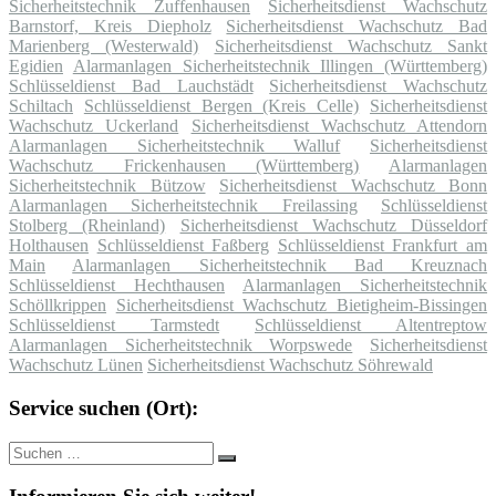
Sicherheitstechnik Zuffenhausen
Sicherheitsdienst Wachschutz
Barnstorf, Kreis Diepholz
Sicherheitsdienst Wachschutz Bad
Marienberg (Westerwald)
Sicherheitsdienst Wachschutz Sankt
Egidien
Alarmanlagen Sicherheitstechnik Illingen (Württemberg)
Schlüsseldienst Bad Lauchstädt
Sicherheitsdienst Wachschutz
Schiltach
Schlüsseldienst Bergen (Kreis Celle)
Sicherheitsdienst
Wachschutz Uckerland
Sicherheitsdienst Wachschutz Attendorn
Alarmanlagen Sicherheitstechnik Walluf
Sicherheitsdienst
Wachschutz Frickenhausen (Württemberg)
Alarmanlagen
Sicherheitstechnik Bützow
Sicherheitsdienst Wachschutz Bonn
Alarmanlagen Sicherheitstechnik Freilassing
Schlüsseldienst
Stolberg (Rheinland)
Sicherheitsdienst Wachschutz Düsseldorf
Holthausen
Schlüsseldienst Faßberg
Schlüsseldienst Frankfurt am
Main
Alarmanlagen Sicherheitstechnik Bad Kreuznach
Schlüsseldienst Hechthausen
Alarmanlagen Sicherheitstechnik
Schöllkrippen
Sicherheitsdienst Wachschutz Bietigheim-Bissingen
Schlüsseldienst Tarmstedt
Schlüsseldienst Altentreptow
Alarmanlagen Sicherheitstechnik Worpswede
Sicherheitsdienst
Wachschutz Lünen
Sicherheitsdienst Wachschutz Söhrewald
Service suchen (Ort):
Suche
Suchen
nach: