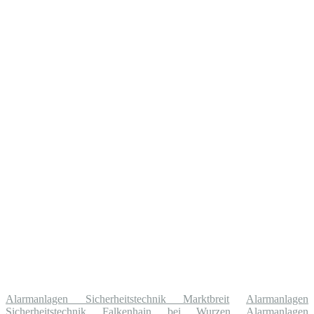
Alarmanlagen Sicherheitstechnik Marktbreit
Alarmanlagen
Sicherheitstechnik Falkenhain bei Wurzen
Alarmanlagen