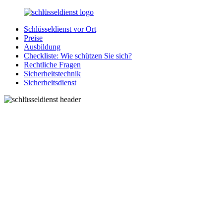
Zurück
zum
Schlüsseldienst vor Ort
Inhalt
SchluesseldienstDirekt.de
Ihre
Preise
Notlage
Ausbildung
wird
Checkliste: Wie schützen Sie sich?
gelöst!
Rechtliche Fragen
Sicherheitstechnik
Sicherheitsdienst