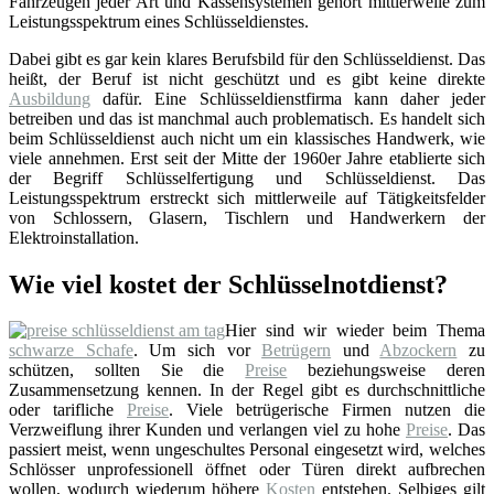
Fahrzeugen jeder Art und Kassensystemen gehört mittlerweile zum
Leistungsspektrum eines Schlüsseldienstes.
Dabei gibt es gar kein klares Berufsbild für den Schlüsseldienst. Das
heißt, der Beruf ist nicht geschützt und es gibt keine direkte
Ausbildung
dafür. Eine Schlüsseldienstfirma kann daher jeder
betreiben und das ist manchmal auch problematisch. Es handelt sich
beim Schlüsseldienst auch nicht um ein klassisches Handwerk, wie
viele annehmen. Erst seit der Mitte der 1960er Jahre etablierte sich
der Begriff Schlüsselfertigung und Schlüsseldienst. Das
Leistungsspektrum erstreckt sich mittlerweile auf Tätigkeitsfelder
von Schlossern, Glasern, Tischlern und Handwerkern der
Elektroinstallation.
Wie viel kostet der Schlüsselnotdienst?
Hier sind wir wieder beim Thema
schwarze Schafe
. Um sich vor
Betrügern
und
Abzockern
zu
schützen, sollten Sie die
Preise
beziehungsweise deren
Zusammensetzung kennen. In der Regel gibt es durchschnittliche
oder tarifliche
Preise
. Viele betrügerische Firmen nutzen die
Verzweiflung ihrer Kunden und verlangen viel zu hohe
Preise
. Das
passiert meist, wenn ungeschultes Personal eingesetzt wird, welches
Schlösser unprofessionell öffnet oder Türen direkt aufbrechen
wollen, wodurch wiederum höhere
Kosten
entstehen. Selbiges gilt