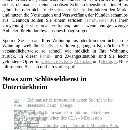
sicher, ob man sich einen seriösen Schlüsseldienstleister ins Haus
geholt hat oder nicht. Viele
schwarze Schafe
dominieren den Markt
und nutzen die Notsituation und Verzweiflung der Kunden schamlos
aus. Dennoch sollten Sie einem seriösen
Handwerker
aus Ihrer
Umgebung erst einmal vertrauen, auch wenn einige wenige
Anbieter für ein durchwachsenes Image sorgen.
Sperren Sie sich aus Ihrer Wohnung aus oder kommen nicht in die
Wohnung, weil Ihr
Schlüssel
verloren gegangen ist, möchten Sie
verständlicherweise so schnell wie möglich in Ihre Wohnung
zurück. In dieser
Panik
- und Zwangssituation sind Sie leicht
gefundene Opfer für
schwarze Schafe
,
Abzocker
und
Betrüger
. Bitte
informieren Sie sich deshalb vorher gut!
News zum Schlüsseldienst in
Untertürkheim
Zehntausende protestieren gegen Sparpläne bei
Mercedes-Benz - Spiegel
Untertürkheim startet Produktion elektrischer
Antriebseinheiten des CLA - MBpassion
Batterietechnologien der Zukunft: Mercedes-Benz