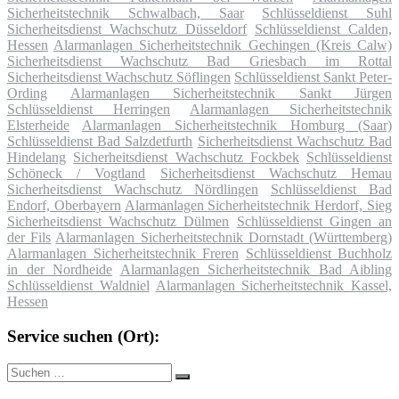
Sicherheitstechnik Schwalbach, Saar
Schlüsseldienst Suhl
Sicherheitsdienst Wachschutz Düsseldorf
Schlüsseldienst Calden,
Hessen
Alarmanlagen Sicherheitstechnik Gechingen (Kreis Calw)
Sicherheitsdienst Wachschutz Bad Griesbach im Rottal
Sicherheitsdienst Wachschutz Söflingen
Schlüsseldienst Sankt Peter-
Ording
Alarmanlagen Sicherheitstechnik Sankt Jürgen
Schlüsseldienst Herringen
Alarmanlagen Sicherheitstechnik
Elsterheide
Alarmanlagen Sicherheitstechnik Homburg (Saar)
Schlüsseldienst Bad Salzdetfurth
Sicherheitsdienst Wachschutz Bad
Hindelang
Sicherheitsdienst Wachschutz Fockbek
Schlüsseldienst
Schöneck / Vogtland
Sicherheitsdienst Wachschutz Hemau
Sicherheitsdienst Wachschutz Nördlingen
Schlüsseldienst Bad
Endorf, Oberbayern
Alarmanlagen Sicherheitstechnik Herdorf, Sieg
Sicherheitsdienst Wachschutz Dülmen
Schlüsseldienst Gingen an
der Fils
Alarmanlagen Sicherheitstechnik Dornstadt (Württemberg)
Alarmanlagen Sicherheitstechnik Freren
Schlüsseldienst Buchholz
in der Nordheide
Alarmanlagen Sicherheitstechnik Bad Aibling
Schlüsseldienst Waldniel
Alarmanlagen Sicherheitstechnik Kassel,
Hessen
Service suchen (Ort):
Suche
Suchen
nach: