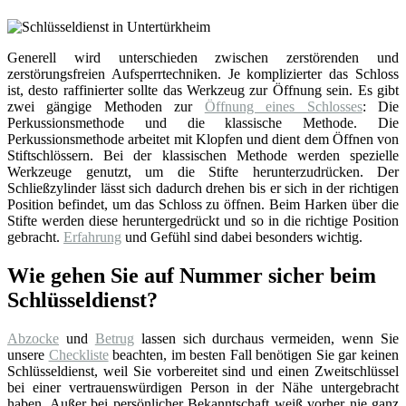
Generell wird unterschieden zwischen zerstörenden und
zerstörungsfreien Aufsperrtechniken. Je komplizierter das Schloss
ist, desto raffinierter sollte das Werkzeug zur Öffnung sein. Es gibt
zwei gängige Methoden zur
Öffnung eines Schlosses
: Die
Perkussionsmethode und die klassische Methode. Die
Perkussionsmethode arbeitet mit Klopfen und dient dem Öffnen von
Stiftschlössern. Bei der klassischen Methode werden spezielle
Werkzeuge genutzt, um die Stifte herunterzudrücken. Der
Schließzylinder lässt sich dadurch drehen bis er sich in der richtigen
Position befindet, um das Schloss zu öffnen. Beim Harken über die
Stifte werden diese heruntergedrückt und so in die richtige Position
gebracht.
Erfahrung
und Gefühl sind dabei besonders wichtig.
Wie gehen Sie auf Nummer sicher beim
Schlüsseldienst?
Abzocke
und
Betrug
lassen sich durchaus vermeiden, wenn Sie
unsere
Checkliste
beachten, im besten Fall benötigen Sie gar keinen
Schlüsseldienst, weil Sie vorbereitet sind und einen Zweitschlüssel
bei einer vertrauenswürdigen Person in der Nähe untergebracht
haben. Außer bei persönlicher Bekanntschaft weiß vorher nie ganz