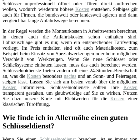
Schlösser unprofessionell öffnet oder Türen direkt aufbrechen
wollen, wodurch wiederum höhere
Kosten
entstehen. Selbiges gilt
auch für Firmen, die bundesweit oder landesweit agieren und dann
vergleichbar lange Anfahrtswege berechnen.
In der Regel werden die Monteurkosten in Arbeitswerten berechnet,
in denen auch die Anfahrtskosten schon enthalten sind.
Lohnzuschläge gibt es nur, wenn ein entsprechender Tarifvertrag
vorliegt. Im Preis enthalten sind oft auch Materialkosten, zum
Beispiel beim Einsatz von Spezialwerkzeugen oder beim möglichen
Verschleiß von Werkzeugen. Wenn Sie neue Schlösser oder
Schließsysteme einbauen lassen, muss das auch berechnet werden.
Schlüsselnotdienste bieten zudem oft eine 24-Stunden-Bereitschaft
an, was die
Kosten
besonders
nachts
und an Sonn- und Feiertagen,
steigen lässt. Lassen Sie sich am besten vorab über die möglichen
Kosten
informieren. Schlüsselnotdienste sollten ihre
Kosten
transparent gestalten, um glaubwürdige auf Sie zu wirken. Nutzen
Sie dazu unsere Karte mit Richtwerten für die
Kosten
einer
klassischen Türöffnung.
Wie finde ich in Allermöhe einen guten
Schlüsseldienst?
Wenn Sie einen
Schlüsselnotdienst
brauchen, ist es immer von