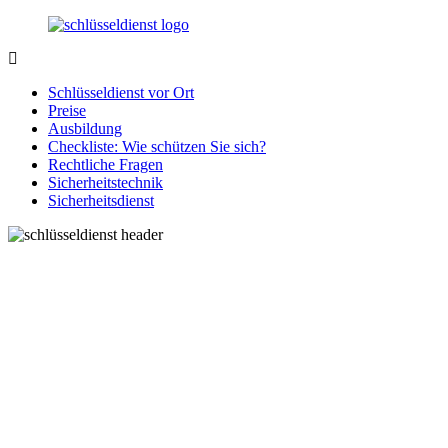
Zurück
zum
Inhalt
SchluesseldienstDirekt.de
Ihre
Notlage
Schlüsseldienst vor Ort
wird
Preise
gelöst!
Ausbildung
Checkliste: Wie schützen Sie sich?
Rechtliche Fragen
Sicherheitstechnik
Sicherheitsdienst