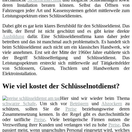
deren Installation beraten können. Selbst das Öffnen von
Fahrzeugen jeder Art und Kassensystemen gehört mittlerweile zum
Leistungsspektrum eines Schlüsseldienstes.
Dabei gibt es gar kein klares Berufsbild für den Schlüsseldienst. Das
heißt, der Beruf ist nicht geschützt und es gibt keine direkte
Ausbildung
dafür. Eine Schlüsseldienstfirma kann daher jeder
betreiben und das ist manchmal auch problematisch. Es handelt sich
beim Schlüsseldienst auch nicht um ein klassisches Handwerk, wie
viele annehmen. Erst seit der Mitte der 1960er Jahre etablierte sich
der Begriff Schlüsselfertigung und Schlüsseldienst. Das
Leistungsspektrum erstreckt sich mittlerweile auf Tätigkeitsfelder
von Schlossern, Glasern, Tischlern und Handwerkern der
Elektroinstallation.
Wie viel kostet der Schlüsselnotdienst?
Hier sind wir wieder beim Thema
schwarze Schafe
. Um sich vor
Betrügern
und
Abzockern
zu
schützen, sollten Sie die
Preise
beziehungsweise deren
Zusammensetzung kennen. In der Regel gibt es durchschnittliche
oder tarifliche
Preise
. Viele betrügerische Firmen nutzen die
Verzweiflung ihrer Kunden und verlangen viel zu hohe
Preise
. Das
passiert meist, wenn ungeschultes Personal eingesetzt wird, welches