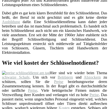
Fahrzeugen jeder Art und Kassensystemen gehört mittlerweile zum
Leistungsspektrum eines Schlüsseldienstes.
Dabei gibt es gar kein klares Berufsbild für den Schlüsseldienst. Das
heißt, der Beruf ist nicht geschützt und es gibt keine direkte
Ausbildung
dafür. Eine Schlüsseldienstfirma kann daher jeder
betreiben und das ist manchmal auch problematisch. Es handelt sich
beim Schlüsseldienst auch nicht um ein klassisches Handwerk, wie
viele annehmen. Erst seit der Mitte der 1960er Jahre etablierte sich
der Begriff Schlüsselfertigung und Schlüsseldienst. Das
Leistungsspektrum erstreckt sich mittlerweile auf Tätigkeitsfelder
von Schlossern, Glasern, Tischlern und Handwerkern der
Elektroinstallation.
Wie viel kostet der Schlüsselnotdienst?
Hier sind wir wieder beim Thema
schwarze Schafe
. Um sich vor
Betrügern
und
Abzockern
zu
schützen, sollten Sie die
Preise
beziehungsweise deren
Zusammensetzung kennen. In der Regel gibt es durchschnittliche
oder tarifliche
Preise
. Viele betrügerische Firmen nutzen die
Verzweiflung ihrer Kunden und verlangen viel zu hohe
Preise
. Das
passiert meist, wenn ungeschultes Personal eingesetzt wird, welches
Schlösser unprofessionell öffnet oder Türen direkt aufbrechen
wollen, wodurch wiederum höhere
Kosten
entstehen. Selbiges gilt