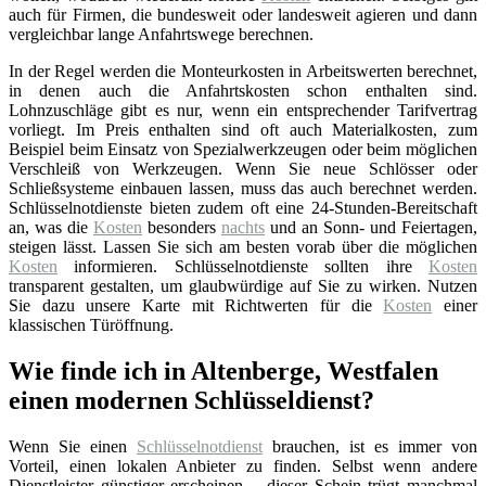
auch für Firmen, die bundesweit oder landesweit agieren und dann
vergleichbar lange Anfahrtswege berechnen.
In der Regel werden die Monteurkosten in Arbeitswerten berechnet,
in denen auch die Anfahrtskosten schon enthalten sind.
Lohnzuschläge gibt es nur, wenn ein entsprechender Tarifvertrag
vorliegt. Im Preis enthalten sind oft auch Materialkosten, zum
Beispiel beim Einsatz von Spezialwerkzeugen oder beim möglichen
Verschleiß von Werkzeugen. Wenn Sie neue Schlösser oder
Schließsysteme einbauen lassen, muss das auch berechnet werden.
Schlüsselnotdienste bieten zudem oft eine 24-Stunden-Bereitschaft
an, was die
Kosten
besonders
nachts
und an Sonn- und Feiertagen,
steigen lässt. Lassen Sie sich am besten vorab über die möglichen
Kosten
informieren. Schlüsselnotdienste sollten ihre
Kosten
transparent gestalten, um glaubwürdige auf Sie zu wirken. Nutzen
Sie dazu unsere Karte mit Richtwerten für die
Kosten
einer
klassischen Türöffnung.
Wie finde ich in Altenberge, Westfalen
einen modernen Schlüsseldienst?
Wenn Sie einen
Schlüsselnotdienst
brauchen, ist es immer von
Vorteil, einen lokalen Anbieter zu finden. Selbst wenn andere
Dienstleister günstiger erscheinen – dieser Schein trügt manchmal