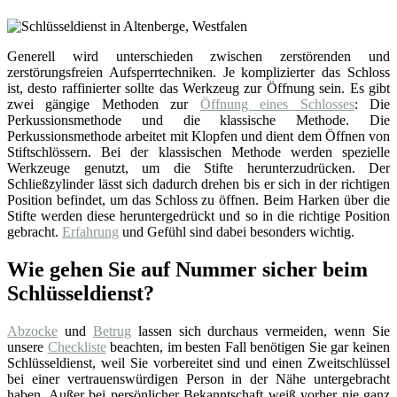
Generell wird unterschieden zwischen zerstörenden und
zerstörungsfreien Aufsperrtechniken. Je komplizierter das Schloss
ist, desto raffinierter sollte das Werkzeug zur Öffnung sein. Es gibt
zwei gängige Methoden zur
Öffnung eines Schlosses
: Die
Perkussionsmethode und die klassische Methode. Die
Perkussionsmethode arbeitet mit Klopfen und dient dem Öffnen von
Stiftschlössern. Bei der klassischen Methode werden spezielle
Werkzeuge genutzt, um die Stifte herunterzudrücken. Der
Schließzylinder lässt sich dadurch drehen bis er sich in der richtigen
Position befindet, um das Schloss zu öffnen. Beim Harken über die
Stifte werden diese heruntergedrückt und so in die richtige Position
gebracht.
Erfahrung
und Gefühl sind dabei besonders wichtig.
Wie gehen Sie auf Nummer sicher beim
Schlüsseldienst?
Abzocke
und
Betrug
lassen sich durchaus vermeiden, wenn Sie
unsere
Checkliste
beachten, im besten Fall benötigen Sie gar keinen
Schlüsseldienst, weil Sie vorbereitet sind und einen Zweitschlüssel
bei einer vertrauenswürdigen Person in der Nähe untergebracht
haben. Außer bei persönlicher Bekanntschaft weiß vorher nie ganz