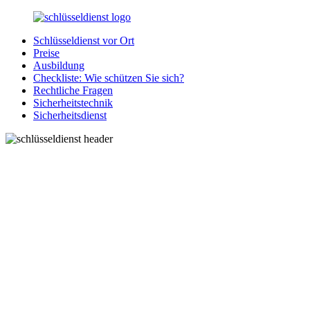
Zurück
zum
Schlüsseldienst vor Ort
Inhalt
SchluesseldienstDirekt.de
Ihre
Preise
Notlage
Ausbildung
wird
Checkliste: Wie schützen Sie sich?
gelöst!
Rechtliche Fragen
Sicherheitstechnik
Sicherheitsdienst