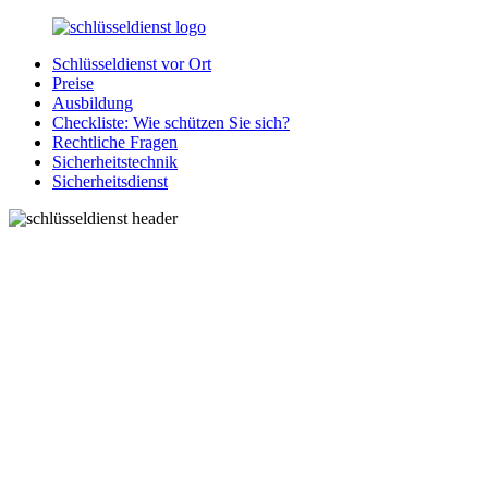
Zurück
zum
Schlüsseldienst vor Ort
Inhalt
SchluesseldienstDirekt.de
Ihre
Preise
Notlage
Ausbildung
wird
Checkliste: Wie schützen Sie sich?
gelöst!
Rechtliche Fragen
Sicherheitstechnik
Sicherheitsdienst