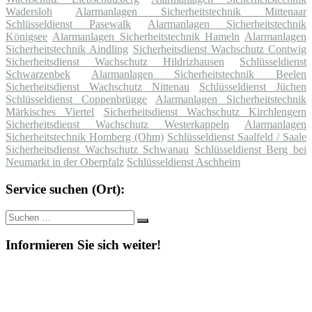
Wadersloh
Alarmanlagen Sicherheitstechnik Mittenaar
Schlüsseldienst Pasewalk
Alarmanlagen Sicherheitstechnik
Königsee
Alarmanlagen Sicherheitstechnik Hameln
Alarmanlagen
Sicherheitstechnik Aindling
Sicherheitsdienst Wachschutz Contwig
Sicherheitsdienst Wachschutz Hildrizhausen
Schlüsseldienst
Schwarzenbek
Alarmanlagen Sicherheitstechnik Beelen
Sicherheitsdienst Wachschutz Nittenau
Schlüsseldienst Jüchen
Schlüsseldienst Coppenbrügge
Alarmanlagen Sicherheitstechnik
Märkisches Viertel
Sicherheitsdienst Wachschutz Kirchlengern
Sicherheitsdienst Wachschutz Westerkappeln
Alarmanlagen
Sicherheitstechnik Homberg (Ohm)
Schlüsseldienst Saalfeld / Saale
Sicherheitsdienst Wachschutz Schwanau
Schlüsseldienst Berg bei
Neumarkt in der Oberpfalz
Schlüsseldienst Aschheim
Service suchen (Ort):
Suche
Suchen
nach:
Informieren Sie sich weiter!