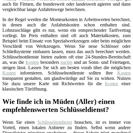
auch für Firmen, die bundesweit oder landesweit agieren und dann
vergleichbar lange Anfahrtswege berechnen.
In der Regel werden die Monteurkosten in Arbeitswerten berechnet,
in denen auch die Anfahrtskosten schon enthalten sind.
Lohnzuschläge gibt es nur, wenn ein entsprechender Tarifvertrag
vorliegt. Im Preis enthalten sind oft auch Materialkosten, zum
Beispiel beim Einsatz von Spezialwerkzeugen oder beim möglichen
Verschleiß von Werkzeugen. Wenn Sie neue Schlösser oder
Schließsysteme einbauen lassen, muss das auch berechnet werden.
Schlüsselnotdienste bieten zudem oft eine 24-Stunden-Bereitschaft
an, was die
Kosten
besonders
nachts
und an Sonn- und Feiertagen,
steigen lässt. Lassen Sie sich am besten vorab über die möglichen
Kosten
informieren. Schlüsselnotdienste sollten ihre
Kosten
transparent gestalten, um glaubwürdige auf Sie zu wirken. Nutzen
Sie dazu unsere Karte mit Richtwerten für die
Kosten
einer
klassischen Türöffnung.
Wie finde ich in Müden (Aller) einen
empfehlenswerten Schlüsseldienst?
Wenn Sie einen
Schlüsselnotdienst
brauchen, ist es immer von
Vorteil, einen lokalen Anbieter zu finden. Selbst wenn andere
Dienstleister günstiger erscheinen – dieser Schein trügt manchmal