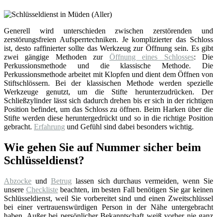
Generell wird unterschieden zwischen zerstörenden und
zerstörungsfreien Aufsperrtechniken. Je komplizierter das Schloss
ist, desto raffinierter sollte das Werkzeug zur Öffnung sein. Es gibt
zwei gängige Methoden zur
Öffnung eines Schlosses
: Die
Perkussionsmethode und die klassische Methode. Die
Perkussionsmethode arbeitet mit Klopfen und dient dem Öffnen von
Stiftschlössern. Bei der klassischen Methode werden spezielle
Werkzeuge genutzt, um die Stifte herunterzudrücken. Der
Schließzylinder lässt sich dadurch drehen bis er sich in der richtigen
Position befindet, um das Schloss zu öffnen. Beim Harken über die
Stifte werden diese heruntergedrückt und so in die richtige Position
gebracht.
Erfahrung
und Gefühl sind dabei besonders wichtig.
Wie gehen Sie auf Nummer sicher beim
Schlüsseldienst?
Abzocke
und
Betrug
lassen sich durchaus vermeiden, wenn Sie
unsere
Checkliste
beachten, im besten Fall benötigen Sie gar keinen
Schlüsseldienst, weil Sie vorbereitet sind und einen Zweitschlüssel
bei einer vertrauenswürdigen Person in der Nähe untergebracht
haben. Außer bei persönlicher Bekanntschaft weiß vorher nie ganz