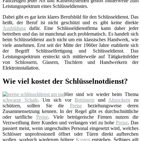
Fahrzeugen jeder Art und Kassensystemen gehört mittlerweile zum
Leistungsspektrum eines Schlüsseldienstes.
Dabei gibt es gar kein klares Berufsbild für den Schlüsseldienst. Das
heißt, der Beruf ist nicht geschützt und es gibt keine direkte
Ausbildung
dafür. Eine Schlüsseldienstfirma kann daher jeder
betreiben und das ist manchmal auch problematisch. Es handelt sich
beim Schlüsseldienst auch nicht um ein klassisches Handwerk, wie
viele annehmen. Erst seit der Mitte der 1960er Jahre etablierte sich
der Begriff Schlüsselfertigung und Schlüsseldienst. Das
Leistungsspektrum erstreckt sich mittlerweile auf Tätigkeitsfelder
von Schlossern, Glasern, Tischlern und Handwerkern der
Elektroinstallation.
Wie viel kostet der Schlüsselnotdienst?
Hier sind wir wieder beim Thema
schwarze Schafe
. Um sich vor
Betrügern
und
Abzockern
zu
schützen, sollten Sie die
Preise
beziehungsweise deren
Zusammensetzung kennen. In der Regel gibt es durchschnittliche
oder tarifliche
Preise
. Viele betrügerische Firmen nutzen die
Verzweiflung ihrer Kunden und verlangen viel zu hohe
Preise
. Das
passiert meist, wenn ungeschultes Personal eingesetzt wird, welches
Schlösser unprofessionell öffnet oder Türen direkt aufbrechen
wollen, wodurch wiederum höhere
Kosten
entstehen. Selbiges gilt