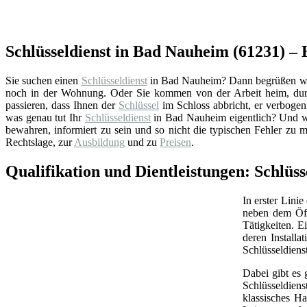
Schlüsseldienst in Bad Nauheim (61231) – H
Sie suchen einen
Schlüsseldienst
in Bad Nauheim? Dann begrüßen wir S
noch in der Wohnung. Oder Sie kommen von der Arbeit heim, durc
passieren, dass Ihnen der
Schlüssel
im Schloss abbricht, er verbogen 
was genau tut Ihr
Schlüsseldienst
in Bad Nauheim eigentlich? Und wo
bewahren, informiert zu sein und so nicht die typischen Fehler zu 
Rechtslage, zur
Ausbildung
und zu
Preisen
.
Qualifikation und Dientleistungen: Schlüs
In erster Linie
neben dem Öff
Tätigkeiten. 
deren Install
Schlüsseldiens
Dabei gibt es 
Schlüsseldien
klassisches Ha