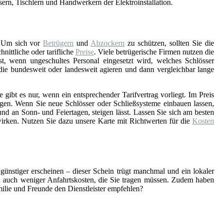
asern, Tischlern und Handwerkern der Elektroinstallation.
 Um sich vor
Betrügern
und
Abzockern
zu schützen, sollten Sie die
ittliche oder tarifliche
Preise
. Viele betrügerische Firmen nutzen die
st, wenn ungeschultes Personal eingesetzt wird, welches Schlösser
 die bundesweit oder landesweit agieren und dann vergleichbar lange
gibt es nur, wenn ein entsprechender Tarifvertrag vorliegt. Im Preis
gen. Wenn Sie neue Schlösser oder Schließsysteme einbauen lassen,
nd an Sonn- und Feiertagen, steigen lässt. Lassen Sie sich am besten
wirken. Nutzen Sie dazu unsere Karte mit Richtwerten für die
Kosten
 günstiger erscheinen – dieser Schein trügt manchmal und ein lokaler
ch auch weniger Anfahrtskosten, die Sie tragen müssen. Zudem haben
amilie und Freunde den Dienstleister empfehlen?