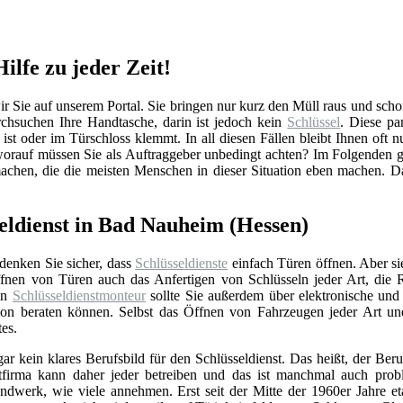
ilfe zu jeder Zeit!
ie auf unserem Portal. Sie bringen nur kurz den Müll raus und schon is
hsuchen Ihre Handtasche, darin ist jedoch kein
Schlüssel
. Diese pa
ist oder im Türschloss klemmt. In all diesen Fällen bleibt Ihnen oft n
rauf müssen Sie als Auftraggeber unbedingt achten? Im Folgenden ge
machen, die die meisten Menschen in dieser Situation eben machen. D
seldienst in Bad Nauheim (Hessen)
 denken Sie sicher, dass
Schlüsseldienste
einfach Türen öffnen. Aber si
nen von Türen auch das Anfertigen von Schlüsseln jeder Art, die 
Ein
Schlüsseldienstmonteur
sollte Sie außerdem über elektronische un
ation beraten können. Selbst das Öffnen von Fahrzeugen jeder Art u
tes.
gar kein klares Berufsbild für den Schlüsseldienst. Das heißt, der Beru
stfirma kann daher jeder betreiben und das ist manchmal auch prob
ndwerk, wie viele annehmen. Erst seit der Mitte der 1960er Jahre eta