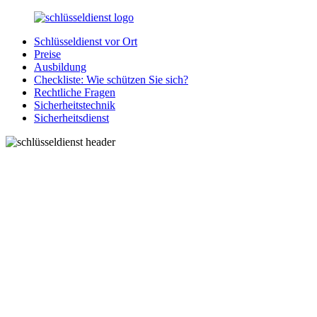
Zurück
zum
Schlüsseldienst vor Ort
Inhalt
SchluesseldienstDirekt.de
Ihre
Preise
Notlage
Ausbildung
wird
Checkliste: Wie schützen Sie sich?
gelöst!
Rechtliche Fragen
Sicherheitstechnik
Sicherheitsdienst