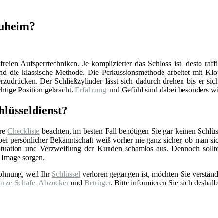
auheim?
reien Aufsperrtechniken. Je komplizierter das Schloss ist, desto raff
d die klassische Methode. Die Perkussionsmethode arbeitet mit Klop
zudrücken. Der Schließzylinder lässt sich dadurch drehen bis er sich
chtige Position gebracht.
Erfahrung
und Gefühl sind dabei besonders wi
lüsseldienst?
ere
Checkliste
beachten, im besten Fall benötigen Sie gar keinen Schlüss
 persönlicher Bekanntschaft weiß vorher nie ganz sicher, ob man sich 
tuation und Verzweiflung der Kunden schamlos aus. Dennoch sollt
 Image sorgen.
ohnung, weil Ihr
Schlüssel
verloren gegangen ist, möchten Sie verständ
arze Schafe
,
Abzocker
und
Betrüger
. Bitte informieren Sie sich deshalb