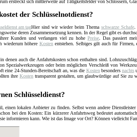
rum erstreckt sich mittlerweile auf Tätigkeitsfelder von Schlossern, Gl
kostet der Schlüsselnotdienst?
Hier sind wir wieder beim Thema
schwarze Schafe
.
gsweise deren Zusammensetzung kennen. In der Regel gibt es durchschn
 ihrer Kunden und verlangen viel zu hohe
Preise
. Das passiert mei
rch wiederum höhere
Kosten
entstehen. Selbiges gilt auch für Firmen,
n denen auch die Anfahrtskosten schon enthalten sind. Lohnzuschläge 
z von Spezialwerkzeugen oder beim möglichen Verschleiß von Werkzeu
ft eine 24-Stunden-Bereitschaft an, was die
Kosten
besonders
nachts
u
llten ihre
Kosten
transparent gestalten, um glaubwürdige auf Sie zu 
nen Schlüsseldienst?
l, einen lokalen Anbieter zu finden. Selbst wenn andere Dienstleister
 schon bei den Kosten: Ein kürzerer Anfahrtsweg bedeutet automatis
r sie informieren kann. Wie ist das Image vor Ort? Können vielleicht F