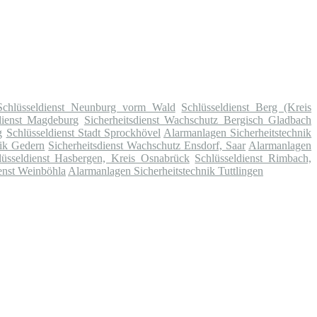
Schlüsseldienst Neunburg vorm Wald
Schlüsseldienst Berg (Kreis
dienst Magdeburg
Sicherheitsdienst Wachschutz Bergisch Gladbach
g
Schlüsseldienst Stadt Sprockhövel
Alarmanlagen Sicherheitstechnik
nik Gedern
Sicherheitsdienst Wachschutz Ensdorf, Saar
Alarmanlagen
lüsseldienst Hasbergen, Kreis Osnabrück
Schlüsseldienst Rimbach,
enst Weinböhla
Alarmanlagen Sicherheitstechnik Tuttlingen