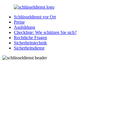
Zurück
zum
Schlüsseldienst vor Ort
Inhalt
SchluesseldienstDirekt.de
Ihre
Preise
Notlage
Ausbildung
wird
Checkliste: Wie schützen Sie sich?
gelöst!
Rechtliche Fragen
Sicherheitstechnik
Sicherheitsdienst