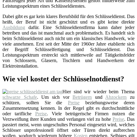
Fahrzeugen jeder Art und Kassensystemen gehört mittlerweile zum
Leistungsspektrum eines Schlüsseldienstes.
Dabei gibt es gar kein klares Berufsbild für den Schlüsseldienst. Das
heißt, der Beruf ist nicht geschützt und es gibt keine direkte
Ausbildung
dafür. Eine Schlüsseldienstfirma kann daher jeder
betreiben und das ist manchmal auch problematisch. Es handelt sich
beim Schlüsseldienst auch nicht um ein klassisches Handwerk, wie
viele annehmen. Erst seit der Mitte der 1960er Jahre etablierte sich
der Begriff Schlüsselfertigung und Schlüsseldienst. Das
Leistungsspektrum erstreckt sich mittlerweile auf Tätigkeitsfelder
von Schlossern, Glasern, Tischlern und Handwerkern der
Elektroinstallation.
Wie viel kostet der Schlüsselnotdienst?
Hier sind wir wieder beim Thema
schwarze Schafe
. Um sich vor
Betrügern
und
Abzockern
zu
schützen, sollten Sie die
Preise
beziehungsweise deren
Zusammensetzung kennen. In der Regel gibt es durchschnittliche
oder tarifliche
Preise
. Viele betrügerische Firmen nutzen die
Verzweiflung ihrer Kunden und verlangen viel zu hohe
Preise
. Das
passiert meist, wenn ungeschultes Personal eingesetzt wird, welches
Schlösser unprofessionell öffnet oder Türen direkt aufbrechen
wollen, wodurch wiederum höhere
Kosten
entstehen. Selbiges gilt