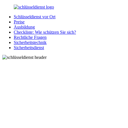
Zurück
zum
Schlüsseldienst vor Ort
Inhalt
SchluesseldienstDirekt.de
Ihre
Preise
Notlage
Ausbildung
wird
Checkliste: Wie schützen Sie sich?
gelöst!
Rechtliche Fragen
Sicherheitstechnik
Sicherheitsdienst