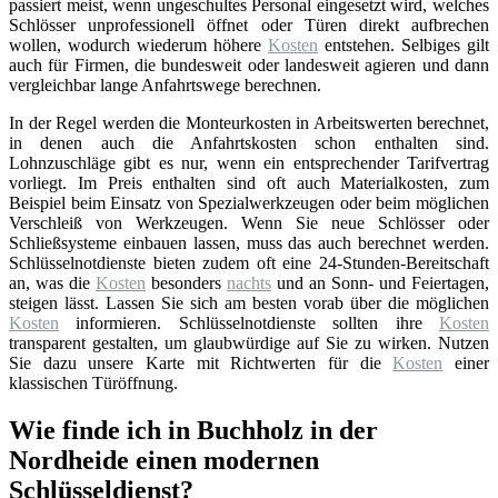
passiert meist, wenn ungeschultes Personal eingesetzt wird, welches
Schlösser unprofessionell öffnet oder Türen direkt aufbrechen
wollen, wodurch wiederum höhere
Kosten
entstehen. Selbiges gilt
auch für Firmen, die bundesweit oder landesweit agieren und dann
vergleichbar lange Anfahrtswege berechnen.
In der Regel werden die Monteurkosten in Arbeitswerten berechnet,
in denen auch die Anfahrtskosten schon enthalten sind.
Lohnzuschläge gibt es nur, wenn ein entsprechender Tarifvertrag
vorliegt. Im Preis enthalten sind oft auch Materialkosten, zum
Beispiel beim Einsatz von Spezialwerkzeugen oder beim möglichen
Verschleiß von Werkzeugen. Wenn Sie neue Schlösser oder
Schließsysteme einbauen lassen, muss das auch berechnet werden.
Schlüsselnotdienste bieten zudem oft eine 24-Stunden-Bereitschaft
an, was die
Kosten
besonders
nachts
und an Sonn- und Feiertagen,
steigen lässt. Lassen Sie sich am besten vorab über die möglichen
Kosten
informieren. Schlüsselnotdienste sollten ihre
Kosten
transparent gestalten, um glaubwürdige auf Sie zu wirken. Nutzen
Sie dazu unsere Karte mit Richtwerten für die
Kosten
einer
klassischen Türöffnung.
Wie finde ich in Buchholz in der
Nordheide einen modernen
Schlüsseldienst?