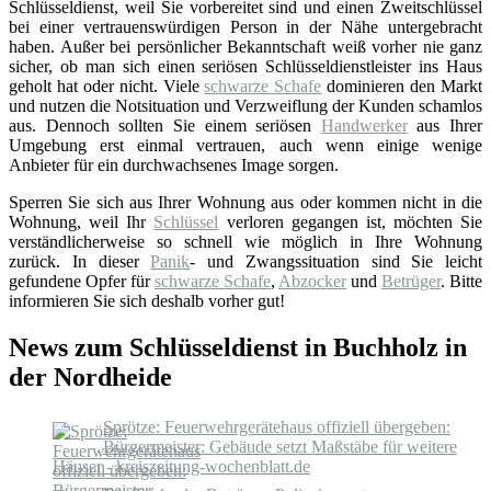
Schlüsseldienst, weil Sie vorbereitet sind und einen Zweitschlüssel
bei einer vertrauenswürdigen Person in der Nähe untergebracht
haben. Außer bei persönlicher Bekanntschaft weiß vorher nie ganz
sicher, ob man sich einen seriösen Schlüsseldienstleister ins Haus
geholt hat oder nicht. Viele
schwarze Schafe
dominieren den Markt
und nutzen die Notsituation und Verzweiflung der Kunden schamlos
aus. Dennoch sollten Sie einem seriösen
Handwerker
aus Ihrer
Umgebung erst einmal vertrauen, auch wenn einige wenige
Anbieter für ein durchwachsenes Image sorgen.
Sperren Sie sich aus Ihrer Wohnung aus oder kommen nicht in die
Wohnung, weil Ihr
Schlüssel
verloren gegangen ist, möchten Sie
verständlicherweise so schnell wie möglich in Ihre Wohnung
zurück. In dieser
Panik
- und Zwangssituation sind Sie leicht
gefundene Opfer für
schwarze Schafe
,
Abzocker
und
Betrüger
. Bitte
informieren Sie sich deshalb vorher gut!
News zum Schlüsseldienst in Buchholz in
der Nordheide
Sprötze: Feuerwehrgerätehaus offiziell übergeben:
Bürgermeister: Gebäude setzt Maßstäbe für weitere
Häuser - kreiszeitung-wochenblatt.de