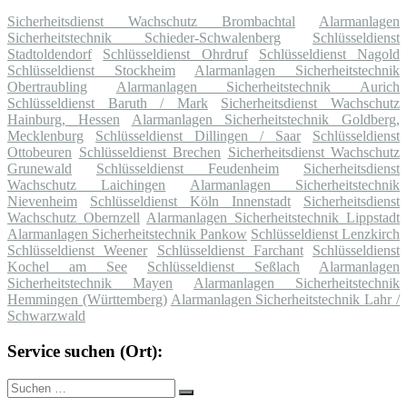
Sicherheitsdienst Wachschutz Brombachtal
Alarmanlagen
Sicherheitstechnik Schieder-Schwalenberg
Schlüsseldienst
Stadtoldendorf
Schlüsseldienst Ohrdruf
Schlüsseldienst Nagold
Schlüsseldienst Stockheim
Alarmanlagen Sicherheitstechnik
Obertraubling
Alarmanlagen Sicherheitstechnik Aurich
Schlüsseldienst Baruth / Mark
Sicherheitsdienst Wachschutz
Hainburg, Hessen
Alarmanlagen Sicherheitstechnik Goldberg,
Mecklenburg
Schlüsseldienst Dillingen / Saar
Schlüsseldienst
Ottobeuren
Schlüsseldienst Brechen
Sicherheitsdienst Wachschutz
Grunewald
Schlüsseldienst Feudenheim
Sicherheitsdienst
Wachschutz Laichingen
Alarmanlagen Sicherheitstechnik
Nievenheim
Schlüsseldienst Köln Innenstadt
Sicherheitsdienst
Wachschutz Obernzell
Alarmanlagen Sicherheitstechnik Lippstadt
Alarmanlagen Sicherheitstechnik Pankow
Schlüsseldienst Lenzkirch
Schlüsseldienst Weener
Schlüsseldienst Farchant
Schlüsseldienst
Kochel am See
Schlüsseldienst Seßlach
Alarmanlagen
Sicherheitstechnik Mayen
Alarmanlagen Sicherheitstechnik
Hemmingen (Württemberg)
Alarmanlagen Sicherheitstechnik Lahr /
Schwarzwald
Service suchen (Ort):
Suche
Suchen
nach: