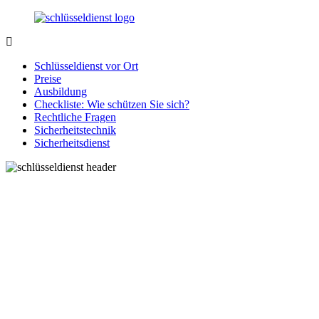
Zurück
zum
Inhalt
SchluesseldienstDirekt.de
Ihre
Notlage
Schlüsseldienst vor Ort
wird
Preise
gelöst!
Ausbildung
Checkliste: Wie schützen Sie sich?
Rechtliche Fragen
Sicherheitstechnik
Sicherheitsdienst