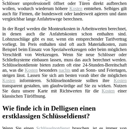
Schlösser unprofessionell öffnet oder Türen direkt aufbrechen
wollen, wodurch wiederum höhere
Kosten
entstehen. Selbiges gilt
auch für Firmen, die bundesweit oder landesweit agieren und dann
vergleichbar lange Anfahrtswege berechnen.
In der Regel werden die Monteurkosten in Arbeitswerten berechnet,
in denen auch die Anfahrtskosten schon enthalten sind.
Lohnzuschläge gibt es nur, wenn ein entsprechender Tarifvertrag
vorliegt. Im Preis enthalten sind oft auch Materialkosten, zum
Beispiel beim Einsatz von Spezialwerkzeugen oder beim möglichen
Verschleiß von Werkzeugen. Wenn Sie neue Schlösser oder
Schließsysteme einbauen lassen, muss das auch berechnet werden.
Schlüsselnotdienste bieten zudem oft eine 24-Stunden-Bereitschaft
an, was die
Kosten
besonders
nachts
und an Sonn- und Feiertagen,
steigen lässt. Lassen Sie sich am besten vorab über die möglichen
Kosten
informieren. Schlüsselnotdienste sollten ihre
Kosten
transparent gestalten, um glaubwürdige auf Sie zu wirken. Nutzen
Sie dazu unsere Karte mit Richtwerten für die
Kosten
einer
klassischen Türöffnung.
Wie finde ich in Delligsen einen
erstklassigen Schlüsseldienst?
Wenn Sie einen
Schlüsselnotdienst
brauchen, ist es immer von