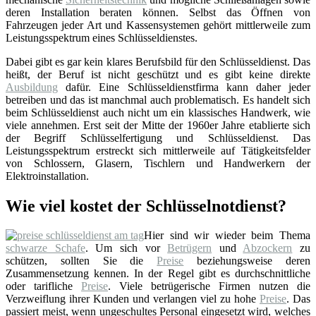
deren Installation beraten können. Selbst das Öffnen von
Fahrzeugen jeder Art und Kassensystemen gehört mittlerweile zum
Leistungsspektrum eines Schlüsseldienstes.
Dabei gibt es gar kein klares Berufsbild für den Schlüsseldienst. Das
heißt, der Beruf ist nicht geschützt und es gibt keine direkte
Ausbildung
dafür. Eine Schlüsseldienstfirma kann daher jeder
betreiben und das ist manchmal auch problematisch. Es handelt sich
beim Schlüsseldienst auch nicht um ein klassisches Handwerk, wie
viele annehmen. Erst seit der Mitte der 1960er Jahre etablierte sich
der Begriff Schlüsselfertigung und Schlüsseldienst. Das
Leistungsspektrum erstreckt sich mittlerweile auf Tätigkeitsfelder
von Schlossern, Glasern, Tischlern und Handwerkern der
Elektroinstallation.
Wie viel kostet der Schlüsselnotdienst?
Hier sind wir wieder beim Thema
schwarze Schafe
. Um sich vor
Betrügern
und
Abzockern
zu
schützen, sollten Sie die
Preise
beziehungsweise deren
Zusammensetzung kennen. In der Regel gibt es durchschnittliche
oder tarifliche
Preise
. Viele betrügerische Firmen nutzen die
Verzweiflung ihrer Kunden und verlangen viel zu hohe
Preise
. Das
passiert meist, wenn ungeschultes Personal eingesetzt wird, welches