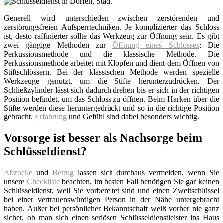
Generell wird unterschieden zwischen zerstörenden und
zerstörungsfreien Aufsperrtechniken. Je komplizierter das Schloss
ist, desto raffinierter sollte das Werkzeug zur Öffnung sein. Es gibt
zwei gängige Methoden zur
Öffnung eines Schlosses
: Die
Perkussionsmethode und die klassische Methode. Die
Perkussionsmethode arbeitet mit Klopfen und dient dem Öffnen von
Stiftschlössern. Bei der klassischen Methode werden spezielle
Werkzeuge genutzt, um die Stifte herunterzudrücken. Der
Schließzylinder lässt sich dadurch drehen bis er sich in der richtigen
Position befindet, um das Schloss zu öffnen. Beim Harken über die
Stifte werden diese heruntergedrückt und so in die richtige Position
gebracht.
Erfahrung
und Gefühl sind dabei besonders wichtig.
Vorsorge ist besser als Nachsorge beim
Schlüsseldienst?
Abzocke
und
Betrug
lassen sich durchaus vermeiden, wenn Sie
unsere
Checkliste
beachten, im besten Fall benötigen Sie gar keinen
Schlüsseldienst, weil Sie vorbereitet sind und einen Zweitschlüssel
bei einer vertrauenswürdigen Person in der Nähe untergebracht
haben. Außer bei persönlicher Bekanntschaft weiß vorher nie ganz
sicher, ob man sich einen seriösen Schlüsseldienstleister ins Haus