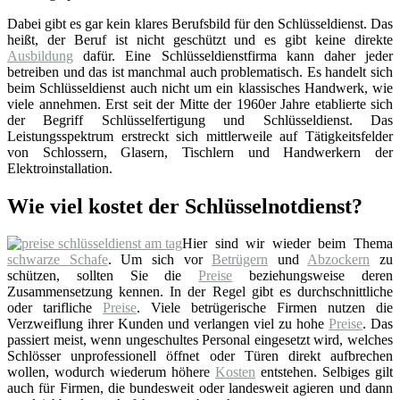
Dabei gibt es gar kein klares Berufsbild für den Schlüsseldienst. Das
heißt, der Beruf ist nicht geschützt und es gibt keine direkte
Ausbildung
dafür. Eine Schlüsseldienstfirma kann daher jeder
betreiben und das ist manchmal auch problematisch. Es handelt sich
beim Schlüsseldienst auch nicht um ein klassisches Handwerk, wie
viele annehmen. Erst seit der Mitte der 1960er Jahre etablierte sich
der Begriff Schlüsselfertigung und Schlüsseldienst. Das
Leistungsspektrum erstreckt sich mittlerweile auf Tätigkeitsfelder
von Schlossern, Glasern, Tischlern und Handwerkern der
Elektroinstallation.
Wie viel kostet der Schlüsselnotdienst?
Hier sind wir wieder beim Thema
schwarze Schafe
. Um sich vor
Betrügern
und
Abzockern
zu
schützen, sollten Sie die
Preise
beziehungsweise deren
Zusammensetzung kennen. In der Regel gibt es durchschnittliche
oder tarifliche
Preise
. Viele betrügerische Firmen nutzen die
Verzweiflung ihrer Kunden und verlangen viel zu hohe
Preise
. Das
passiert meist, wenn ungeschultes Personal eingesetzt wird, welches
Schlösser unprofessionell öffnet oder Türen direkt aufbrechen
wollen, wodurch wiederum höhere
Kosten
entstehen. Selbiges gilt
auch für Firmen, die bundesweit oder landesweit agieren und dann