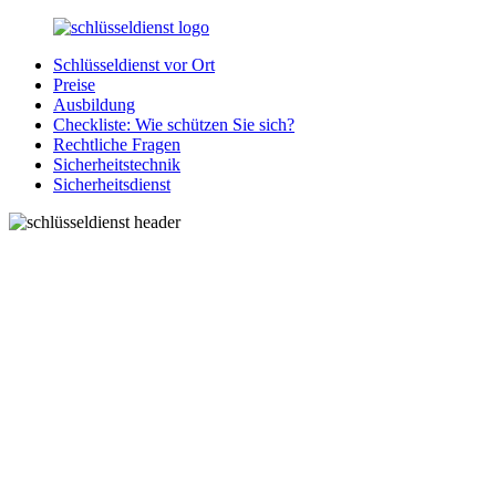
Zurück
zum
Schlüsseldienst vor Ort
Inhalt
SchluesseldienstDirekt.de
Ihre
Preise
Notlage
Ausbildung
wird
Checkliste: Wie schützen Sie sich?
gelöst!
Rechtliche Fragen
Sicherheitstechnik
Sicherheitsdienst