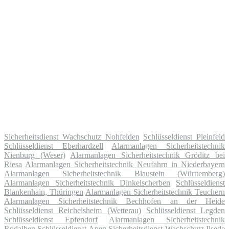
Sicherheitsdienst Wachschutz Nohfelden
Schlüsseldienst Pleinfeld
Schlüsseldienst Eberhardzell
Alarmanlagen Sicherheitstechnik
Nienburg (Weser)
Alarmanlagen Sicherheitstechnik Gröditz bei
Riesa
Alarmanlagen Sicherheitstechnik Neufahrn in Niederbayern
Alarmanlagen Sicherheitstechnik Blaustein (Württemberg)
Alarmanlagen Sicherheitstechnik Dinkelscherben
Schlüsseldienst
Blankenhain, Thüringen
Alarmanlagen Sicherheitstechnik Teuchern
Alarmanlagen Sicherheitstechnik Bechhofen an der Heide
Schlüsseldienst Reichelsheim (Wetterau)
Schlüsseldienst Legden
Schlüsseldienst Epfendorf
Alarmanlagen Sicherheitstechnik
Rodalben
Schlüsseldienst Apen
Sicherheitsdienst Wachschutz Ilsede